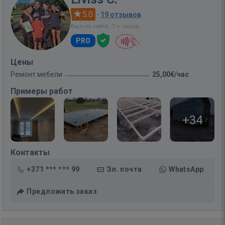
5.0
·
19 отзывов
Был на сайте: 7 ч. назад
PRO
Цены
Ремонт мебели
25,00€/час
Примеры работ
+34
Контакты
+371 *** *** 99
Эл. почта
WhatsApp
Предложить заказ