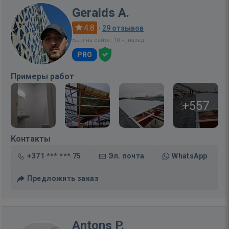
Geralds A.
4.8
·
29 отзывов
Был на сайте: 10 ч. назад
PRO
Примеры работ
+557
Контакты
+371 *** *** 75
Эл. почта
WhatsApp
Предложить заказ
Antons P.