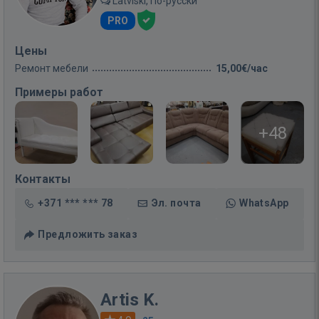
Latviski, По-русски
PRO
Цены
Ремонт мебели
15,00€/час
Примеры работ
+48
Контакты
+371 *** *** 78
Эл. почта
WhatsApp
Предложить заказ
Artis K.