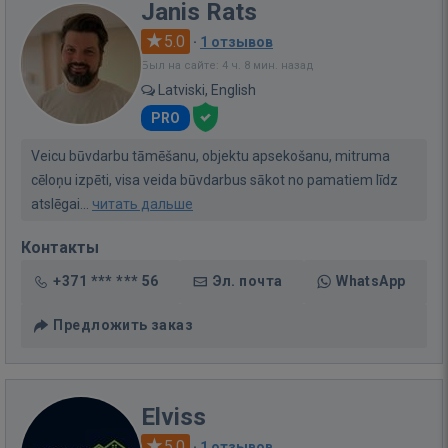
Janis Rats
5.0
·
1 отзывов
Был на сайте: 4 ч. 8 мин. назад
Latviski, English
PRO
Veicu būvdarbu tāmēšanu, objektu apsekošanu, mitruma
cēloņu izpēti, visa veida būvdarbus sākot no pamatiem līdz
atslēgai...
читать дальше
Контакты
+371 *** *** 56
Эл. почта
WhatsApp
Предложить заказ
Elviss
5.0
·
1 отзывов