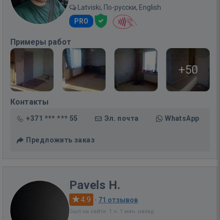
Latviski, По-русски, English
PRO
Примеры работ
+50
Контакты
+371 *** *** 55
Эл. почта
WhatsApp
Предложить заказ
Pavels H.
4.9
·
71 отзывов
Был на сайте: 1 ч. 1 мин. назад