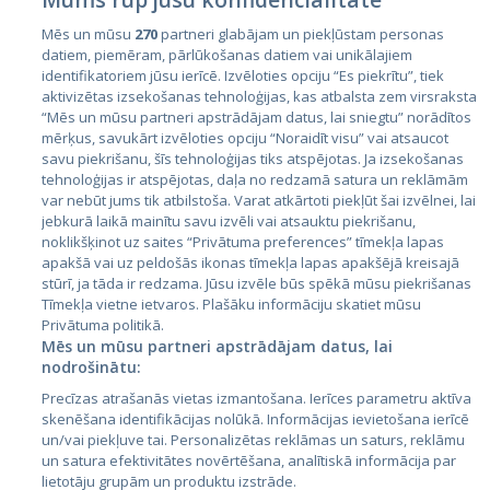
Mēs un mūsu
270
partneri glabājam un piekļūstam personas
datiem, piemēram, pārlūkošanas datiem vai unikālajiem
identifikatoriem jūsu ierīcē. Izvēloties opciju “Es piekrītu”, tiek
Страны
aktivizētas izsekošanas tehnoloģijas, kas atbalsta zem virsraksta
Эстония
“Mēs un mūsu partneri apstrādājam datus, lai sniegtu” norādītos
mērķus, savukārt izvēloties opciju “Noraidīt visu” vai atsaucot
Латвия
savu piekrišanu, šīs tehnoloģijas tiks atspējotas. Ja izsekošanas
tehnoloģijas ir atspējotas, daļa no redzamā satura un reklāmām
Литва
var nebūt jums tik atbilstoša. Varat atkārtoti piekļūt šai izvēlnei, lai
jebkurā laikā mainītu savu izvēli vai atsauktu piekrišanu,
noklikšķinot uz saites “Privātuma preferences” tīmekļa lapas
apakšā vai uz peldošās ikonas tīmekļa lapas apakšējā kreisajā
stūrī, ja tāda ir redzama. Jūsu izvēle būs spēkā mūsu piekrišanas
Tīmekļa vietne ietvaros. Plašāku informāciju skatiet mūsu
Privātuma politikā.
Mēs un mūsu partneri apstrādājam datus, lai
nodrošinātu:
City24.lv
CVbankas.lt
Precīzas atrašanās vietas izmantošana. Ierīces parametru aktīva
City24.ee
Kainos.lt
skenēšana identifikācijas nolūkā. Informācijas ievietošana ierīcē
un/vai piekļuve tai. Personalizētas reklāmas un saturs, reklāmu
GetaPro.lv
Paslaugos.lt
un satura efektivitātes novērtēšana, analītiskā informācija par
GetaPro.ee
auto24.ee
lietotāju grupām un produktu izstrāde.