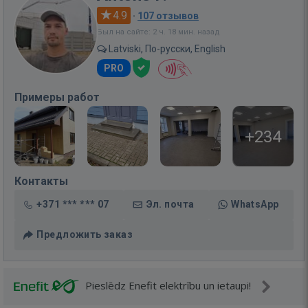
4.9
·
107 отзывов
Был на сайте: 2 ч. 18 мин. назад
Latviski, По-русски, English
PRO
Примеры работ
+234
Контакты
+371 *** *** 07
Эл. почта
WhatsApp
Предложить заказ
Pieslēdz Enefit elektrību un ietaupi!