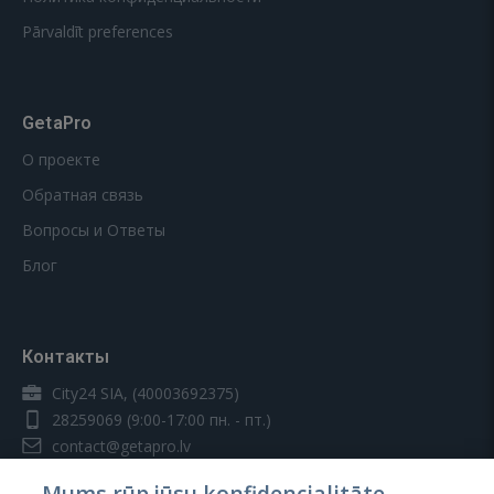
Pārvaldīt preferences
GetaPro
О проекте
Обратная связь
Вопросы и Ответы
Блог
Контакты
City24 SIA, (40003692375)
28259069
(9:00-17:00 пн. - пт.)
contact@getapro.lv
Mums rūp jūsu konfidencialitāte