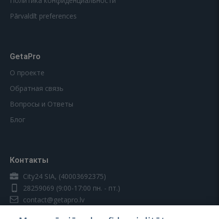
Политика конфиденциальности
Pārvaldīt preferences
GetaPro
О проекте
Обратная связь
Вопросы и Ответы
Блог
Контакты
City24 SIA, (40003692375)
28259069
(9:00-17:00 пн. - пт.)
contact@getapro.lv