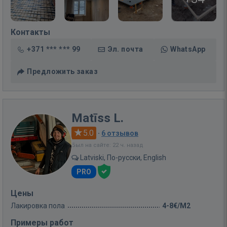
Контакты
+371 *** *** 99
Эл. почта
WhatsApp
Предложить заказ
Matīss L.
5.0
·
6 отзывов
Был на сайте: 22 ч. назад
Latviski, По-русски, English
PRO
Цены
Лакировка пола
4-8€/M2
Примеры работ