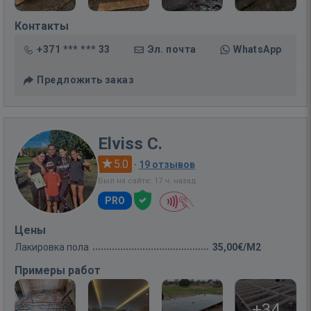
Контакты
+371 *** *** 33
Эл. почта
WhatsApp
Предложить заказ
Elviss C.
5.0
·
19 отзывов
Был на сайте: 17 ч. назад
PRO
Цены
Лакировка пола
35,00€/M2
Примеры работ
+34