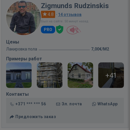
Zigmunds Rudzinskis
4.8
·
14 отзывов
Был на сайте: 50 минут назад
PRO
Цены
Лакировка пола
7,00€/M2
Примеры работ
+41
Контакты
+371 *** *** 56
Эл. почта
WhatsApp
Предложить заказ