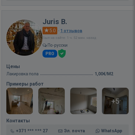
Juris B.
5.0
·
1 отзывов
Был на сайте: 1 ч. 52 мин. назад
По-русски
PRO
Цены
Лакировка пола
1,00€/M2
Примеры работ
+5
Контакты
+371 *** *** 27
Эл. почта
WhatsApp