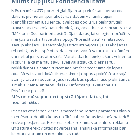
Mums rūp jūsu konfidencialitāte
Mēs un mūsu
270
partneri glabājam un piekļūstam personas
datiem, piemēram, pārlūkošanas datiem vai unikālajiem
identifikatoriem jūsu ierīcē. Izvēloties opciju “Es piekrītu”, tiek
Страны
aktivizētas izsekošanas tehnoloģijas, kas atbalsta zem virsraksta
Эстония
“Mēs un mūsu partneri apstrādājam datus, lai sniegtu” norādītos
mērķus, savukārt izvēloties opciju “Noraidīt visu” vai atsaucot
Латвия
savu piekrišanu, šīs tehnoloģijas tiks atspējotas. Ja izsekošanas
tehnoloģijas ir atspējotas, daļa no redzamā satura un reklāmām
Литва
var nebūt jums tik atbilstoša. Varat atkārtoti piekļūt šai izvēlnei, lai
jebkurā laikā mainītu savu izvēli vai atsauktu piekrišanu,
noklikšķinot uz saites “Privātuma preferences” tīmekļa lapas
apakšā vai uz peldošās ikonas tīmekļa lapas apakšējā kreisajā
stūrī, ja tāda ir redzama. Jūsu izvēle būs spēkā mūsu piekrišanas
Tīmekļa vietne ietvaros. Plašāku informāciju skatiet mūsu
Privātuma politikā.
Mēs un mūsu partneri apstrādājam datus, lai
nodrošinātu:
City24.lv
CVbankas.lt
Precīzas atrašanās vietas izmantošana. Ierīces parametru aktīva
City24.ee
Kainos.lt
skenēšana identifikācijas nolūkā. Informācijas ievietošana ierīcē
un/vai piekļuve tai. Personalizētas reklāmas un saturs, reklāmu
GetaPro.lv
Paslaugos.lt
un satura efektivitātes novērtēšana, analītiskā informācija par
GetaPro.ee
auto24.ee
lietotāju grupām un produktu izstrāde.