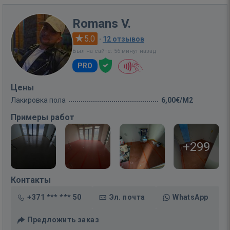
Romans V.
5.0
·
12 отзывов
Был на сайте: 56 минут назад
PRO
Цены
Лакировка пола
6,00€/M2
Примеры работ
+299
Контакты
+371 *** *** 50
Эл. почта
WhatsApp
Предложить заказ