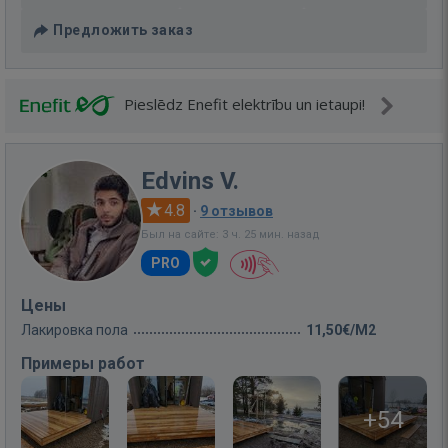
Предложить заказ
Pieslēdz Enefit elektrību un ietaupi!
Edvins V.
4.8
·
9 отзывов
Был на сайте: 3 ч. 25 мин. назад
PRO
Цены
Лакировка пола
11,50€/M2
Примеры работ
+54