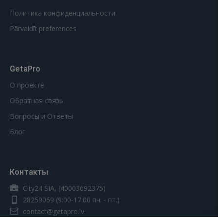
Политика конфиденциальности
Pārvaldīt preferences
GetaPro
О проекте
Обратная связь
Вопросы и Ответы
Блог
Контакты
City24 SIA, (40003692375)
28259069
(9:00-17:00 пн. - пт.)
contact@getapro.lv