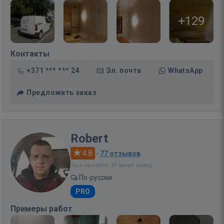
+129
Контакты
+371 *** *** 24
Эл. почта
WhatsApp
Предложить заказ
Robert
4.8
·
77 отзывов
Был на сайте: 37 минут назад
По-русски
PRO
Примеры работ