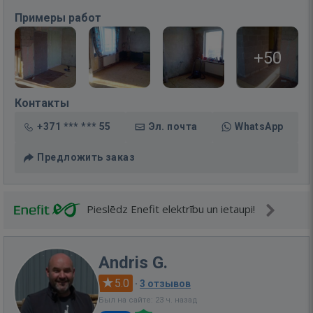
Примеры работ
+50
Контакты
+371 *** *** 55
Эл. почта
WhatsApp
Предложить заказ
Pieslēdz Enefit elektrību un ietaupi!
Andris G.
5.0
·
3 отзывов
Был на сайте: 23 ч. назад