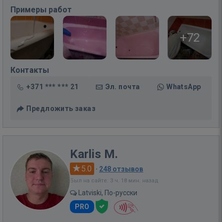
Примеры работ
+72
Контакты
+371 *** *** 21
Эл. почта
WhatsApp
Предложить заказ
Karlis M.
5.0
·
248 отзывов
Был на сайте: 3 ч. 18 мин. назад
Latviski, По-русски
PRO