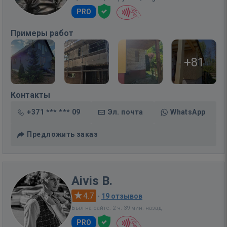
PRO
Примеры работ
+81
Контакты
+371 *** *** 09
Эл. почта
WhatsApp
Предложить заказ
Aivis B.
4.7
·
19 отзывов
Был на сайте: 2 ч. 39 мин. назад
PRO