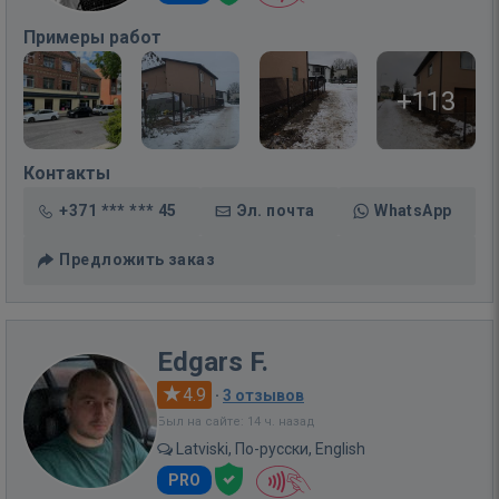
Примеры работ
+113
Контакты
+371 *** *** 45
Эл. почта
WhatsApp
Предложить заказ
Edgars F.
4.9
·
3 отзывов
Был на сайте: 14 ч. назад
Latviski, По-русски, English
PRO