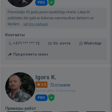
PRO
Pieredzējis 42 gadu jauns izpalīdzīgs vīrietis. Labprāt
palīdzēšu tikt galā ar ikdienas saimniecības darbiem un
likstām....
читать дальше
Контакты
+371 *** *** 12
Эл. почта
WhatsApp
Предложить заказ
Igors K.
4.8
·
73 отзывов
Был на сайте: 27 дней назад
PRO
Примеры работ