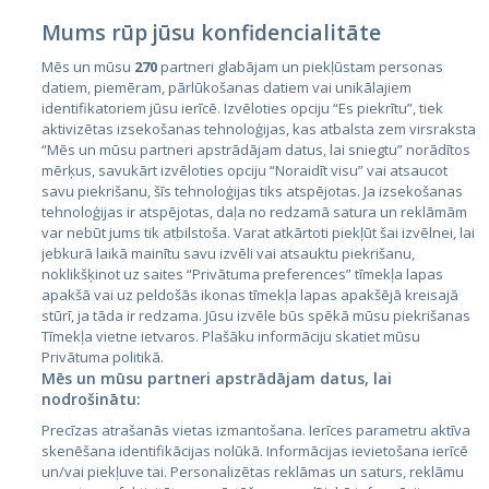
Mums rūp jūsu konfidencialitāte
Mēs un mūsu
270
partneri glabājam un piekļūstam personas
datiem, piemēram, pārlūkošanas datiem vai unikālajiem
identifikatoriem jūsu ierīcē. Izvēloties opciju “Es piekrītu”, tiek
Страны
aktivizētas izsekošanas tehnoloģijas, kas atbalsta zem virsraksta
Эстония
“Mēs un mūsu partneri apstrādājam datus, lai sniegtu” norādītos
mērķus, savukārt izvēloties opciju “Noraidīt visu” vai atsaucot
Латвия
savu piekrišanu, šīs tehnoloģijas tiks atspējotas. Ja izsekošanas
tehnoloģijas ir atspējotas, daļa no redzamā satura un reklāmām
Литва
var nebūt jums tik atbilstoša. Varat atkārtoti piekļūt šai izvēlnei, lai
jebkurā laikā mainītu savu izvēli vai atsauktu piekrišanu,
noklikšķinot uz saites “Privātuma preferences” tīmekļa lapas
apakšā vai uz peldošās ikonas tīmekļa lapas apakšējā kreisajā
stūrī, ja tāda ir redzama. Jūsu izvēle būs spēkā mūsu piekrišanas
Tīmekļa vietne ietvaros. Plašāku informāciju skatiet mūsu
Privātuma politikā.
Mēs un mūsu partneri apstrādājam datus, lai
nodrošinātu:
City24.lv
CVbankas.lt
Precīzas atrašanās vietas izmantošana. Ierīces parametru aktīva
City24.ee
Kainos.lt
skenēšana identifikācijas nolūkā. Informācijas ievietošana ierīcē
un/vai piekļuve tai. Personalizētas reklāmas un saturs, reklāmu
GetaPro.lv
Paslaugos.lt