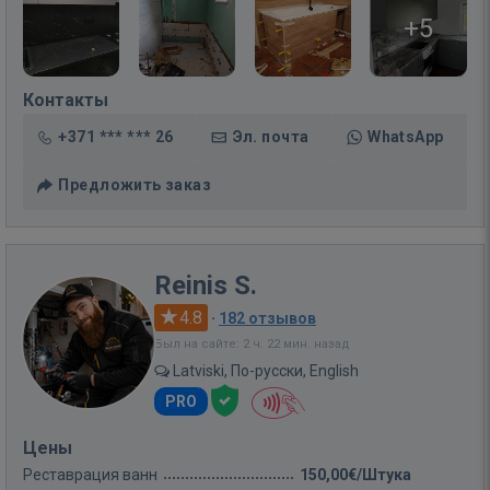
+5
Контакты
+371 *** *** 26
Эл. почта
WhatsApp
Предложить заказ
Reinis S.
4.8
·
182 отзывов
Был на сайте: 2 ч. 22 мин. назад
Latviski, По-русски, English
PRO
Цены
Реставрация ванн
150,00€/Штука