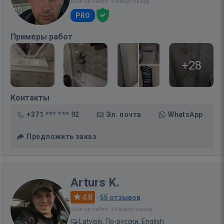
Был на сайте: 9 минут назад
PRO
Примеры работ
+28
Контакты
+371 *** *** 92
Эл. почта
WhatsApp
Предложить заказ
Arturs K.
4.8
·
55 отзывов
Был на сайте: 14 минут назад
Latviski, По-русски, English