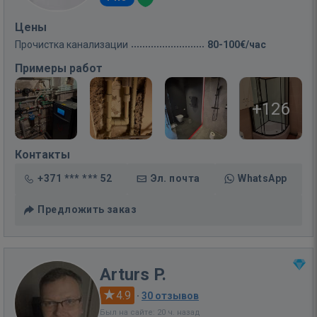
Цены
Прочистка канализации
80-100€/час
Примеры работ
+126
Контакты
+371 *** *** 52
Эл. почта
WhatsApp
Предложить заказ
Arturs P.
4.9
·
30 отзывов
Был на сайте: 20 ч. назад