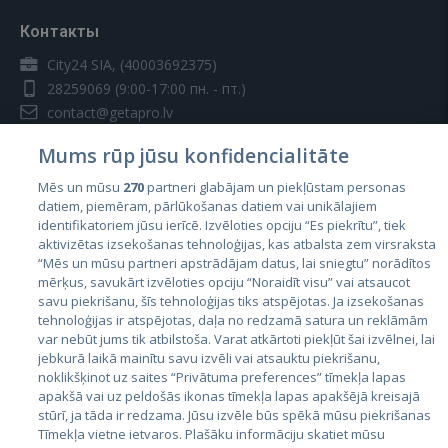
Контакты
City24 SIA, (40003692375)
28259069
(9:00-17:00 пн. - пт.)
contact@getapro.lv
Mums rūp jūsu konfidencialitāte
Mēs un mūsu
270
partneri glabājam un piekļūstam personas
datiem, piemēram, pārlūkošanas datiem vai unikālajiem
identifikatoriem jūsu ierīcē. Izvēloties opciju “Es piekrītu”, tiek
Страны
aktivizētas izsekošanas tehnoloģijas, kas atbalsta zem virsraksta
Эстония
“Mēs un mūsu partneri apstrādājam datus, lai sniegtu” norādītos
mērķus, savukārt izvēloties opciju “Noraidīt visu” vai atsaucot
Латвия
savu piekrišanu, šīs tehnoloģijas tiks atspējotas. Ja izsekošanas
tehnoloģijas ir atspējotas, daļa no redzamā satura un reklāmām
Литва
var nebūt jums tik atbilstoša. Varat atkārtoti piekļūt šai izvēlnei, lai
jebkurā laikā mainītu savu izvēli vai atsauktu piekrišanu,
noklikšķinot uz saites “Privātuma preferences” tīmekļa lapas
apakšā vai uz peldošās ikonas tīmekļa lapas apakšējā kreisajā
stūrī, ja tāda ir redzama. Jūsu izvēle būs spēkā mūsu piekrišanas
Tīmekļa vietne ietvaros. Plašāku informāciju skatiet mūsu