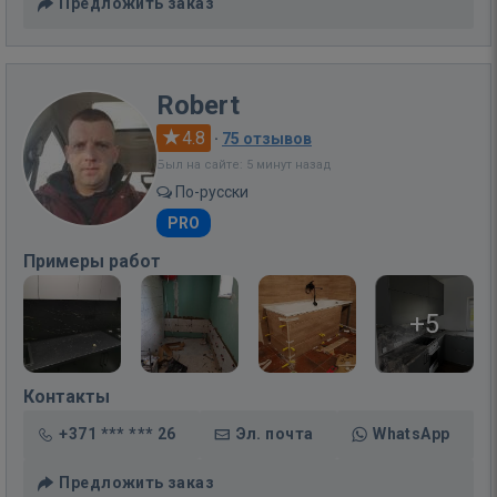
Предложить заказ
Robert
4.8
·
75 отзывов
Был на сайте: 5 минут назад
По-русски
PRO
Примеры работ
+5
Контакты
+371 *** *** 26
Эл. почта
WhatsApp
Предложить заказ