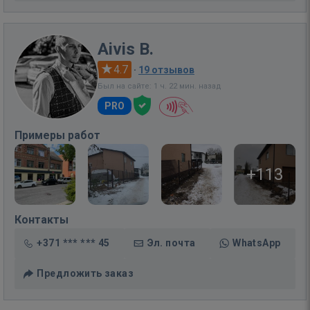
Aivis B.
4.7
·
19 отзывов
Был на сайте: 1 ч. 22 мин. назад
PRO
Примеры работ
+113
Контакты
+371 *** *** 45
Эл. почта
WhatsApp
Предложить заказ