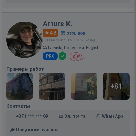
Arturs K.
4.8
·
55 отзывов
Был на сайте: 1 ч. 2 мин. назад
Latviski, По-русски, English
PRO
Примеры работ
+81
Контакты
+371 *** *** 09
Эл. почта
WhatsApp
Предложить заказ