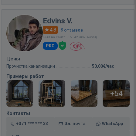
Edvins V.
4.8
·
9 отзывов
Был на сайте: 3 ч. 42 мин. назад
PRO
Цены
Прочистка канализации
50,00€/час
Примеры работ
+54
Контакты
+371 *** *** 33
Эл. почта
WhatsApp