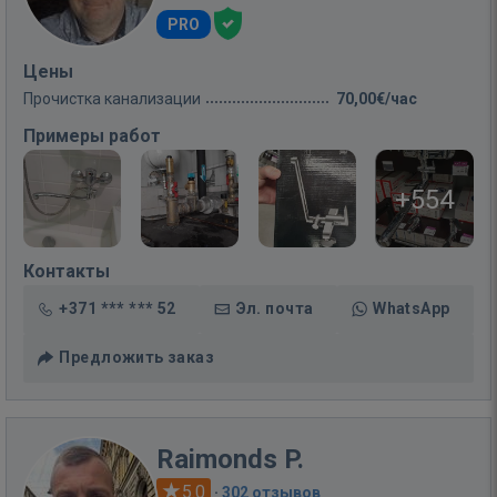
PRO
Цены
Прочистка канализации
70,00€/час
Примеры работ
+554
Контакты
+371 *** *** 52
Эл. почта
WhatsApp
Предложить заказ
Raimonds P.
5.0
·
302 отзывов