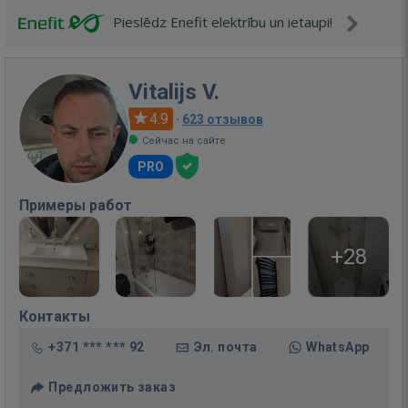
Pieslēdz Enefit elektrību un ietaupi!
Vitalijs V.
4.9
·
623 отзывов
Сейчас на сайте
PRO
Примеры работ
+28
Контакты
+371 *** *** 92
Эл. почта
WhatsApp
Предложить заказ