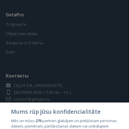
GetaPro
О проекте
Обратная связь
Вопросы и Ответы
Блог
Контакты
City24 SIA, (40003692375)
28259069
(9:00-17:00 пн. - пт.)
contact@getapro.lv
Mums rūp jūsu konfidencialitāte
Mēs un mūsu
270
partneri glabājam un piekļūstam personas
datiem, piemēram, pārlūkošanas datiem vai unikālajiem