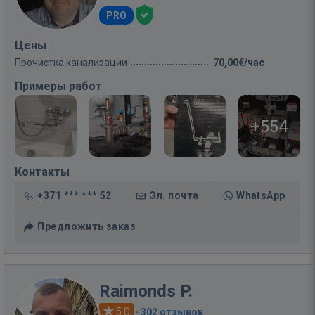
PRO
Цены
Прочистка канализации
70,00€/час
Примеры работ
+554
Контакты
+371 *** *** 52
Эл. почта
WhatsApp
Предложить заказ
Raimonds P.
5.0
·
302 отзывов