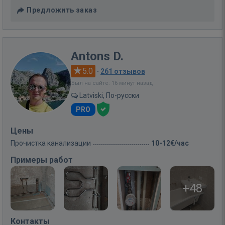
Предложить заказ
Antons D.
5.0
·
261 отзывов
Был на сайте: 16 минут назад
Latviski, По-русски
PRO
Цены
Прочистка канализации
10-12€/час
Примеры работ
+48
Контакты