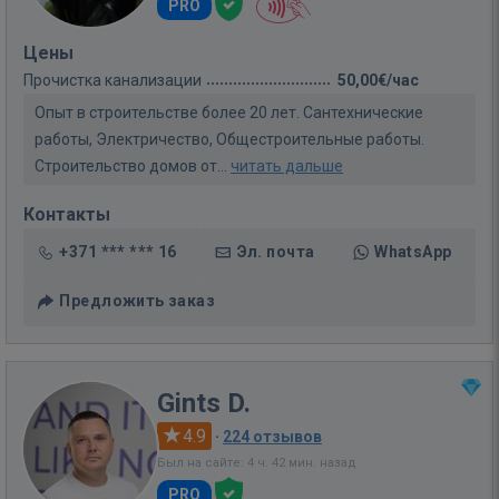
PRO
Цены
Прочистка канализации
50,00€/час
Опыт в строительстве более 20 лет. Сантехнические
работы, Электричество, Общестроительные работы.
Строительство домов от...
читать дальше
Контакты
+371 *** *** 16
Эл. почта
WhatsApp
Предложить заказ
Gints D.
4.9
·
224 отзывов
Был на сайте: 4 ч. 42 мин. назад
PRO