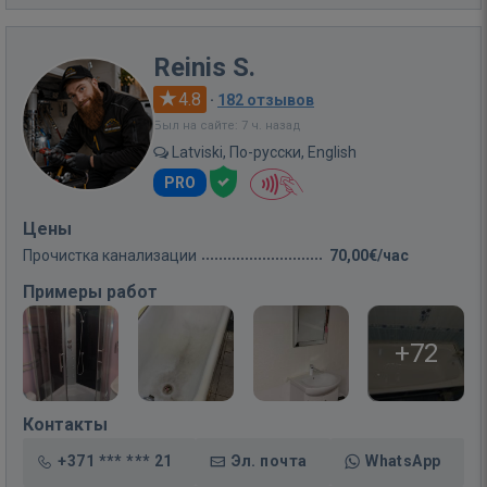
Reinis S.
4.8
·
182 отзывов
Был на сайте: 7 ч. назад
Latviski, По-русски, English
PRO
Цены
Прочистка канализации
70,00€/час
Примеры работ
+72
Контакты
+371 *** *** 21
Эл. почта
WhatsApp