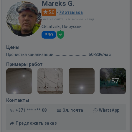
Mareks G.
5.0
·
78 отзывов
Был на сайте: 2 ч. 47 мин. назад
Latviski, По-русски
PRO
Цены
Прочистка канализации
50-80€/час
Примеры работ
+57
Контакты
+371 *** *** 08
Эл. почта
WhatsApp
Предложить заказ