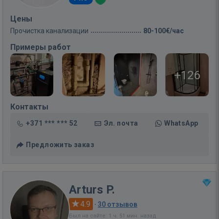
Цены
Прочистка канализации
80-100€/час
Примеры работ
+126
Контакты
+371 *** *** 52
Эл. почта
WhatsApp
Предложить заказ
Arturs P.
4.9
·
30 отзывов
Был на сайте: 1 ч. 51 мин. назад