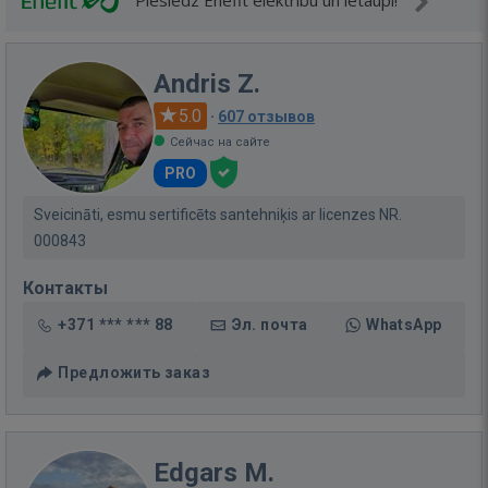
Pieslēdz Enefit elektrību un ietaupi!
Andris Z.
5.0
·
607 отзывов
Сейчас на сайте
PRO
Sveicināti, esmu sertificēts santehniķis ar licenzes NR.
000843
Контакты
+371 *** *** 88
Эл. почта
WhatsApp
Предложить заказ
Edgars M.