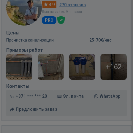
4.9
·
270 отзывов
Был на сайте: 9 ч. назад
PRO
Цены
Прочистка канализации
25-70€/час
Примеры работ
+162
Контакты
+371 *** *** 20
Эл. почта
WhatsApp
Предложить заказ