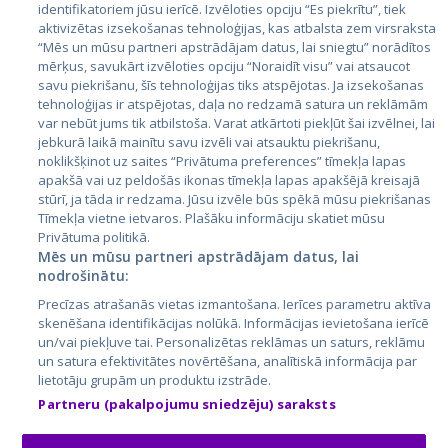
identifikatoriem jūsu ierīcē. Izvēloties opciju “Es piekrītu”, tiek
Страны
aktivizētas izsekošanas tehnoloģijas, kas atbalsta zem virsraksta
Эстония
“Mēs un mūsu partneri apstrādājam datus, lai sniegtu” norādītos
mērķus, savukārt izvēloties opciju “Noraidīt visu” vai atsaucot
Латвия
savu piekrišanu, šīs tehnoloģijas tiks atspējotas. Ja izsekošanas
tehnoloģijas ir atspējotas, daļa no redzamā satura un reklāmām
Литва
var nebūt jums tik atbilstoša. Varat atkārtoti piekļūt šai izvēlnei, lai
jebkurā laikā mainītu savu izvēli vai atsauktu piekrišanu,
noklikšķinot uz saites “Privātuma preferences” tīmekļa lapas
apakšā vai uz peldošās ikonas tīmekļa lapas apakšējā kreisajā
stūrī, ja tāda ir redzama. Jūsu izvēle būs spēkā mūsu piekrišanas
Tīmekļa vietne ietvaros. Plašāku informāciju skatiet mūsu
Privātuma politikā.
Mēs un mūsu partneri apstrādājam datus, lai
nodrošinātu:
City24.lv
CVbankas.lt
Precīzas atrašanās vietas izmantošana. Ierīces parametru aktīva
City24.ee
Kainos.lt
skenēšana identifikācijas nolūkā. Informācijas ievietošana ierīcē
un/vai piekļuve tai. Personalizētas reklāmas un saturs, reklāmu
GetaPro.lv
Paslaugos.lt
un satura efektivitātes novērtēšana, analītiskā informācija par
GetaPro.ee
auto24.ee
lietotāju grupām un produktu izstrāde.
Skelbiu.lt
KV.ee
Partneru (pakalpojumu sniedzēju) saraksts
Autoplius.lt
Osta.ee
Aruodas.lt
KuldneBörs.ee