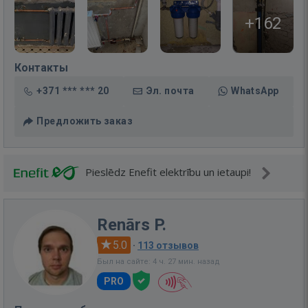
+162
Контакты
+371 *** *** 20
Эл. почта
WhatsApp
Предложить заказ
Pieslēdz Enefit elektrību un ietaupi!
Renārs P.
5.0
·
113 отзывов
Был на сайте: 4 ч. 27 мин. назад
PRO