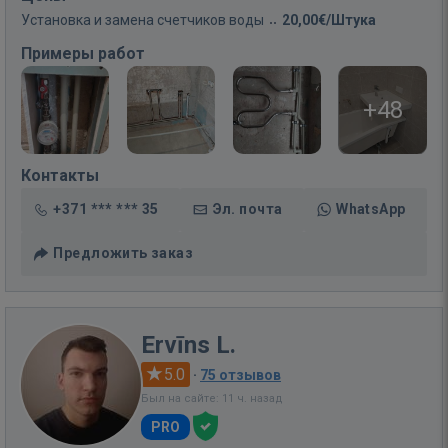
Установка и замена счетчиков воды
20,00€/Штука
Примеры работ
+48
Контакты
+371 *** *** 35
Эл. почта
WhatsApp
Предложить заказ
Ervīns L.
5.0
·
75 отзывов
Был на сайте: 11 ч. назад
PRO