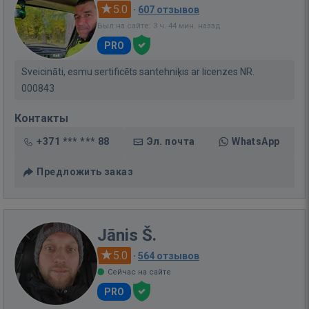
5.0
·
607 отзывов
Был на сайте: 3 ч. 44 мин. назад
PRO
Sveicināti, esmu sertificēts santehniķis ar licenzes NR.
000843
Контакты
+371 *** *** 88
Эл. почта
WhatsApp
Предложить заказ
Jānis Š.
5.0
·
564 отзывов
Сейчас на сайте
PRO