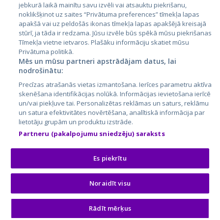
jebkurā laikā mainītu savu izvēli vai atsauktu piekrišanu,
noklikšķinot uz saites “Privātuma preferences” tīmekļa lapas
apakšā vai uz peldošās ikonas tīmekļa lapas apakšējā kreisajā
stūrī, ja tāda ir redzama. Jūsu izvēle būs spēkā mūsu piekrišanas
Tīmekļa vietne ietvaros. Plašāku informāciju skatiet mūsu
Privātuma politikā.
Mēs un mūsu partneri apstrādājam datus, lai
nodrošinātu:
City24.lv
CVbankas.lt
Precīzas atrašanās vietas izmantošana. Ierīces parametru aktīva
City24.ee
Kainos.lt
skenēšana identifikācijas nolūkā. Informācijas ievietošana ierīcē
un/vai piekļuve tai. Personalizētas reklāmas un saturs, reklāmu
GetaPro.lv
Paslaugos.lt
un satura efektivitātes novērtēšana, analītiskā informācija par
GetaPro.ee
auto24.ee
lietotāju grupām un produktu izstrāde.
Skelbiu.lt
KV.ee
Partneru (pakalpojumu sniedzēju) saraksts
Autoplius.lt
Osta.ee
Aruodas.lt
KuldneBörs.ee
Es piekrītu
Noraidīt visu
© 2026 GetaPro. Все права защищены.
Rādīt mērķus