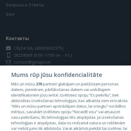
Вопросы и Ответы
Блог
Контакты
City24 SIA, (40003692375)
28259069
(9:00-17:00 пн. - пт.)
contact@getapro.lv
Mums rūp jūsu konfidencialitāte
Mēs un mūsu
270
partneri glabājam un piekļūstam personas
datiem, piemēram, pārlūkošanas datiem vai unikālajiem
identifikatoriem jūsu ierīcē. Izvēloties opciju “Es piekrītu”, tiek
Страны
aktivizētas izsekošanas tehnoloģijas, kas atbalsta zem virsraksta
Эстония
“Mēs un mūsu partneri apstrādājam datus, lai sniegtu” norādītos
mērķus, savukārt izvēloties opciju “Noraidīt visu” vai atsaucot
Латвия
savu piekrišanu, šīs tehnoloģijas tiks atspējotas. Ja izsekošanas
tehnoloģijas ir atspējotas, daļa no redzamā satura un reklāmām
Литва
var nebūt jums tik atbilstoša. Varat atkārtoti piekļūt šai izvēlnei, lai