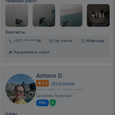
Примеры работ
+161
Контакты
+371 *** *** 90
Эл. почта
WhatsApp
Предложить заказ
Antons D.
5.0
·
261 отзывов
Был на сайте: 1 ч. 49 мин. назад
Latviski, По-русски
PRO
Цены