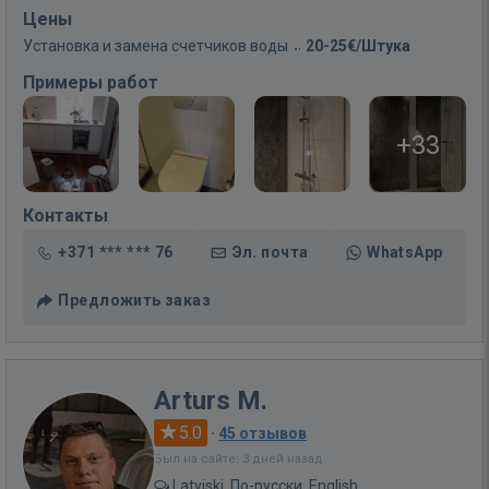
Цены
Установка и замена счетчиков воды
20-25€/Штука
Примеры работ
+33
Контакты
+371 *** *** 76
Эл. почта
WhatsApp
Предложить заказ
Arturs M.
5.0
·
45 отзывов
Был на сайте: 3 дней назад
Latviski, По-русски, English