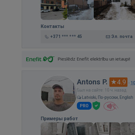
Контакты
+371 *** *** 45
Эл. почта
Pieslēdz Enefit elektrību un ietaupi!
Antons P.
4.9
·
1
Был на сайте: 10 ч. назад
Latviski, По-русски, English
PRO
Примеры работ