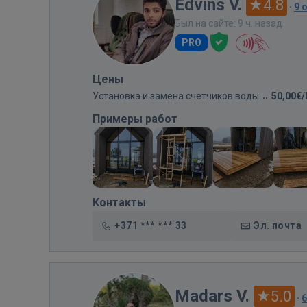
Edvins V.
4.8
·
9 
Был на сайте: 9 ч. назад
PRO
Цены
Установка и замена счетчиков воды
50,00€
Примеры работ
Контакты
+371 *** *** 33
Эл. почта
Madars V.
5.0
·