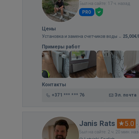
Был на сайте: 17 ч. назад
PRO
Цены
Установка и замена счетчиков воды
25,00€
Примеры работ
Контакты
+371 *** *** 76
Эл. почта
Janis Rats
5.0
·
Был на сайте: 2 ч. 20 мин. на