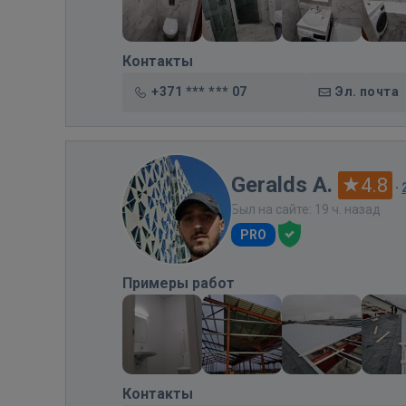
Контакты
+371 *** *** 07
Эл. почта
Geralds A.
4.8
·
Был на сайте: 19 ч. назад
PRO
Примеры работ
Контакты