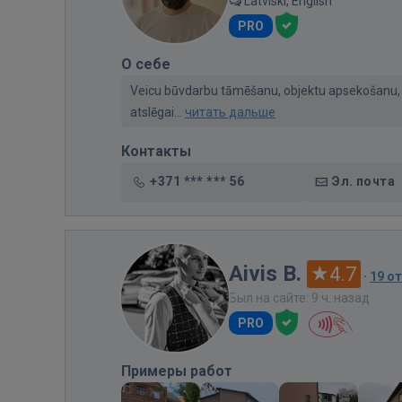
Latviski, English
PRO
О себе
Veicu būvdarbu tāmēšanu, objektu apsekošanu, m
atslēgai...
читать дальше
Контакты
+371 *** *** 56
Эл. почта
Aivis B.
4.7
·
19 о
Был на сайте: 9 ч. назад
PRO
Примеры работ