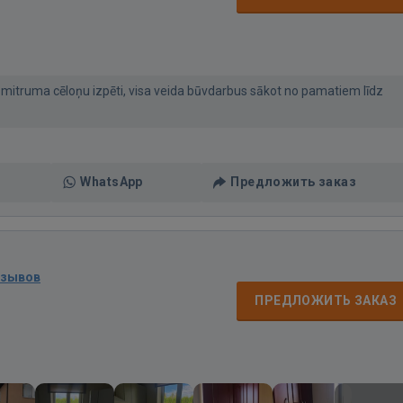
itruma cēloņu izpēti, visa veida būvdarbus sākot no pamatiem līdz
WhatsApp
Предложить заказ
тзывов
ПРЕДЛОЖИТЬ ЗАКАЗ