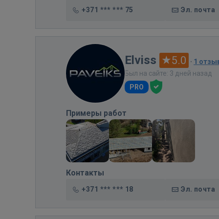
+371 *** *** 75
Эл. почта
Elviss
5.0
·
1 отзы
Был на сайте: 3 дней назад
PRO
Примеры работ
Контакты
+371 *** *** 18
Эл. почта