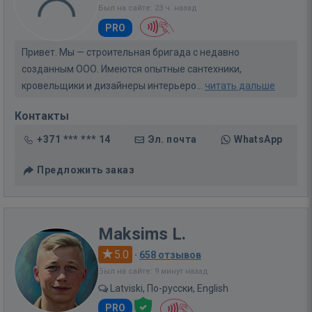
Был на сайте: 23 ч. назад
PRO
Привет. Мы — строительная бригада с недавно
созданным ООО. Имеются опытные сантехники,
кровельщики и дизайнеры интерьеро...
читать дальше
Контакты
+371 *** *** 14
Эл. почта
WhatsApp
Предложить заказ
Maksims L.
5.0
·
658 отзывов
Был на сайте: 9 минут назад
Latviski, По-русски, English
PRO