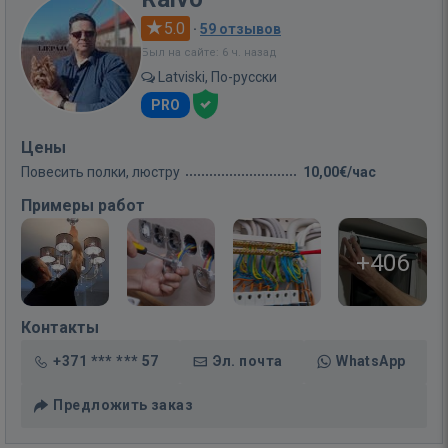
5.0
·
59 отзывов
Был на сайте: 6 ч. назад
Latviski, По-русски
PRO
Цены
Повесить полки, люстру
10,00€/час
Примеры работ
+406
Контакты
+371 *** *** 57
Эл. почта
WhatsApp
Предложить заказ