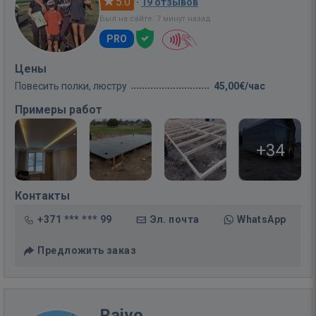
5.0
·
19 отзывов
Был на сайте: 7 минут назад
PRO
Цены
Повесить полки, люстру
45,00€/час
Примеры работ
+34
Контакты
+371 *** *** 99
Эл. почта
WhatsApp
Предложить заказ
Raivo