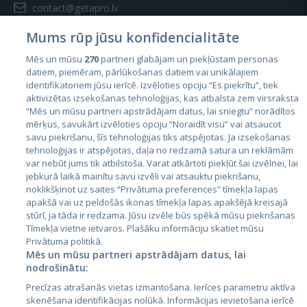
contact@getapro.lv
Mums rūp jūsu konfidencialitāte
Mēs un mūsu
270
partneri glabājam un piekļūstam personas
datiem, piemēram, pārlūkošanas datiem vai unikālajiem
identifikatoriem jūsu ierīcē. Izvēloties opciju “Es piekrītu”, tiek
Страны
aktivizētas izsekošanas tehnoloģijas, kas atbalsta zem virsraksta
Эстония
“Mēs un mūsu partneri apstrādājam datus, lai sniegtu” norādītos
mērķus, savukārt izvēloties opciju “Noraidīt visu” vai atsaucot
Латвия
savu piekrišanu, šīs tehnoloģijas tiks atspējotas. Ja izsekošanas
tehnoloģijas ir atspējotas, daļa no redzamā satura un reklāmām
Литва
var nebūt jums tik atbilstoša. Varat atkārtoti piekļūt šai izvēlnei, lai
jebkurā laikā mainītu savu izvēli vai atsauktu piekrišanu,
noklikšķinot uz saites “Privātuma preferences” tīmekļa lapas
apakšā vai uz peldošās ikonas tīmekļa lapas apakšējā kreisajā
stūrī, ja tāda ir redzama. Jūsu izvēle būs spēkā mūsu piekrišanas
Tīmekļa vietne ietvaros. Plašāku informāciju skatiet mūsu
Privātuma politikā.
Mēs un mūsu partneri apstrādājam datus, lai
nodrošinātu:
City24.lv
CVbankas.lt
Precīzas atrašanās vietas izmantošana. Ierīces parametru aktīva
City24.ee
Kainos.lt
skenēšana identifikācijas nolūkā. Informācijas ievietošana ierīcē