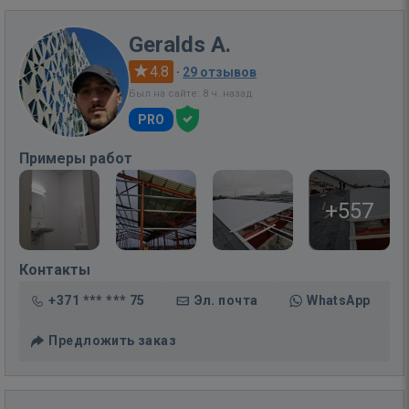
Geralds A.
4.8
·
29 отзывов
Был на сайте: 8 ч. назад
PRO
Примеры работ
+557
Контакты
+371 *** *** 75
Эл. почта
WhatsApp
Предложить заказ