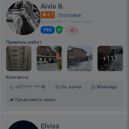
Aivis B.
4.7
·
19 отзывов
Был на сайте: 1 ч. 23 мин. назад
PRO
Примеры работ
+113
Контакты
+371 *** *** 45
Эл. почта
WhatsApp
Предложить заказ
Elviss