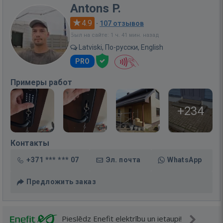
Antons P.
4.9
·
107 отзывов
Был на сайте: 1 ч. 41 мин. назад
Latviski, По-русски, English
PRO
Примеры работ
+234
Контакты
+371 *** *** 07
Эл. почта
WhatsApp
Предложить заказ
Pieslēdz Enefit elektrību un ietaupi!