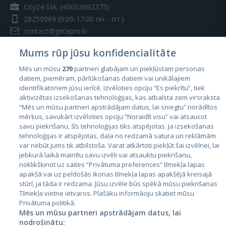
City24 SIA, (40003692375)
28259069
(9:00-17:00 пн. - пт.)
contact@getapro.lv
Mums rūp jūsu konfidencialitāte
Mēs un mūsu
270
partneri glabājam un piekļūstam personas
datiem, piemēram, pārlūkošanas datiem vai unikālajiem
identifikatoriem jūsu ierīcē. Izvēloties opciju “Es piekrītu”, tiek
Страны
aktivizētas izsekošanas tehnoloģijas, kas atbalsta zem virsraksta
Эстония
“Mēs un mūsu partneri apstrādājam datus, lai sniegtu” norādītos
mērķus, savukārt izvēloties opciju “Noraidīt visu” vai atsaucot
Латвия
savu piekrišanu, šīs tehnoloģijas tiks atspējotas. Ja izsekošanas
tehnoloģijas ir atspējotas, daļa no redzamā satura un reklāmām
Литва
var nebūt jums tik atbilstoša. Varat atkārtoti piekļūt šai izvēlnei, lai
jebkurā laikā mainītu savu izvēli vai atsauktu piekrišanu,
noklikšķinot uz saites “Privātuma preferences” tīmekļa lapas
apakšā vai uz peldošās ikonas tīmekļa lapas apakšējā kreisajā
stūrī, ja tāda ir redzama. Jūsu izvēle būs spēkā mūsu piekrišanas
Tīmekļa vietne ietvaros. Plašāku informāciju skatiet mūsu
Privātuma politikā.
Mēs un mūsu partneri apstrādājam datus, lai
nodrošinātu: