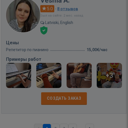
Vēsma A.
5.0
·
8 отзывов
Был на сайте: 2 мес. назад
Latviski, English
Цены
Репетитор по пианино
15,00€/час
Примеры работ
+3
СОЗДАТЬ ЗАКАЗ