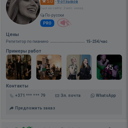
5.0
·
9 отзывов
Был на сайте: 2 мес. назад
По-русски
PRO
Цены
Репетитор по пианино
15-25€/час
Примеры работ
+5
Контакты
+371 *** *** 79
Эл. почта
WhatsApp
Предложить заказ