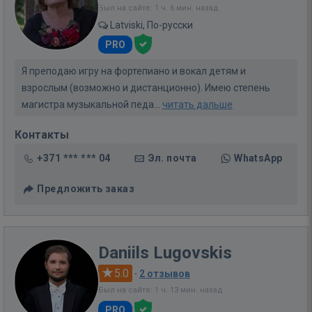
Был на сайте: 1 ч. 6 мин. назад
Latviski, По-русски
PRO
Я преподаю игру на фортепиано и вокал детям и
взрослым (возможно и дистанционно). Имею степень
магистра музыкальной педа...
читать дальше
Контакты
+371 *** *** 04
Эл. почта
WhatsApp
Предложить заказ
Daniils Lugovskis
5.0
·
2 отзывов
Был на сайте: 1 ч. 13 мин. назад
PRO