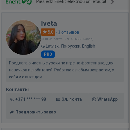
Pieslēdz Enefit elektrību un ietaupi!
Iveta
5.0
·
3 отзывов
Был на сайте: 2 ч. 40 мин. назад
Latviski, По-русски, English
PRO
Предлагаю частные уроки по игре на фортепиано, для
новичков и любителей. Работаю с любым возрастом, у
себя и с выездом.
Контакты
+371 *** *** 98
Эл. почта
WhatsApp
Предложить заказ