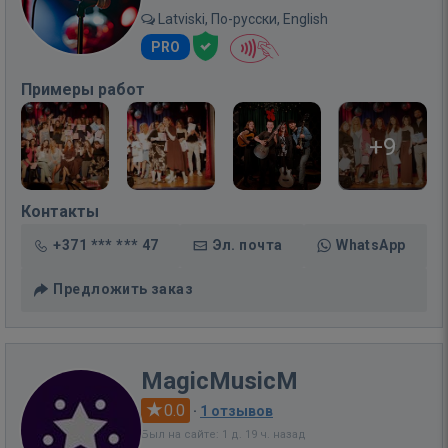
Latviski, По-русски, English
PRO
Примеры работ
+9
Контакты
+371 *** *** 47
Эл. почта
WhatsApp
Предложить заказ
MagicMusicM
0.0
·
1 отзывов
Был на сайте: 1 д. 19 ч. назад