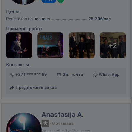
Цены
Репетитор по пианино
25-30€/час
Примеры работ
+2
Контакты
+371 *** *** 89
Эл. почта
WhatsApp
Предложить заказ
Anastasija A.
·
0 отзывов
Был на сайте: 1 д. 16 ч. назад