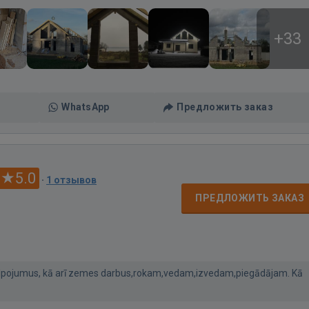
+33
WhatsApp
Предложить заказ
5.0
·
1 отзывов
ПРЕДЛОЖИТЬ ЗАКАЗ
pojumus, kā arī zemes darbus,rokam,vedam,izvedam,piegādājam. Kā