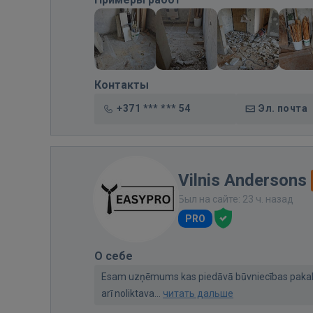
Контакты
+371 *** *** 54
Эл. почта
Vilnis Andersons
Был на сайте: 23 ч. назад
PRO
О себе
Esam uzņēmums kas piedāvā būvniecības pakal
arī noliktava...
читать дальше