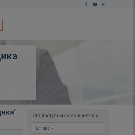
щика
щика"
744 доступных исполнителей
Елгава