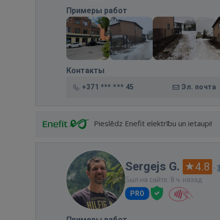
Примеры работ
Контакты
+371 *** *** 45
Эл. почта
Pieslēdz Enefit elektrību un ietaupi!
Sergejs G.
4.8
·
Был на сайте: 8 ч. назад
PRO
Примеры работ