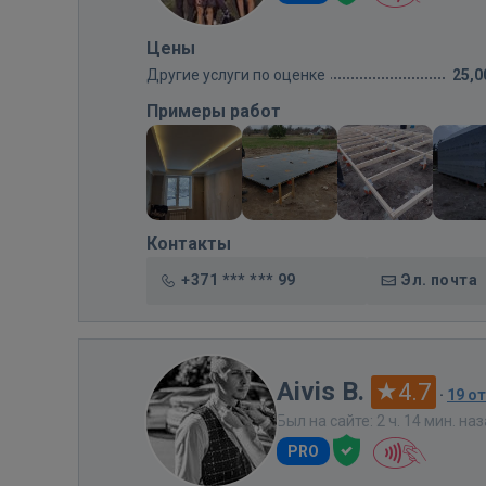
Цены
Другие услуги по оценке
25,0
Примеры работ
Контакты
+371 *** *** 99
Эл. почта
Aivis B.
4.7
·
19 о
Был на сайте: 2 ч. 14 мин. на
PRO