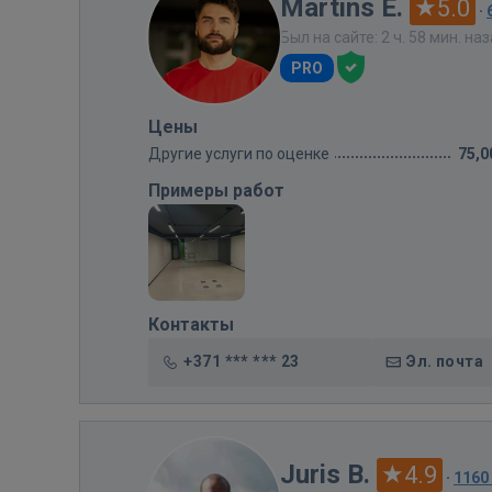
Martins E.
5.0
·
Был на сайте: 2 ч. 58 мин. на
PRO
Цены
Другие услуги по оценке
75,0
Примеры работ
Контакты
+371 *** *** 23
Эл. почта
Juris B.
4.9
·
1160