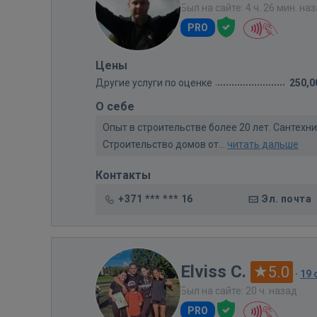
Был на сайте: 4 ч. 26 мин. на
PRO
Цены
Другие услуги по оценке
250,0
О себе
Опыт в строительстве более 20 лет. Сантех
Строительство домов от...
читать дальше
Контакты
+371 *** *** 16
Эл. почта
Elviss C.
5.0
·
19
Был на сайте: 20 ч. назад
PRO