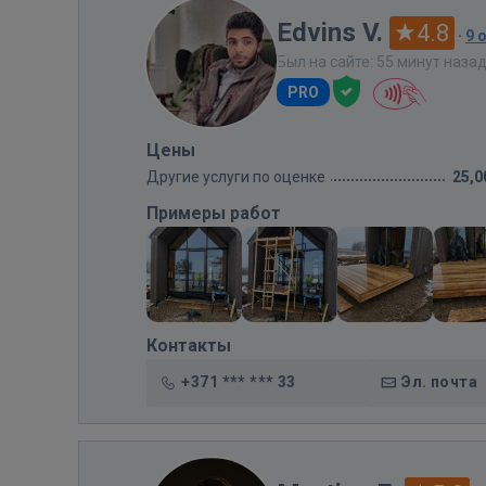
Edvins V.
4.8
·
9 
Был на сайте: 55 минут наза
PRO
Цены
Другие услуги по оценке
25,0
Примеры работ
Контакты
+371 *** *** 33
Эл. почта