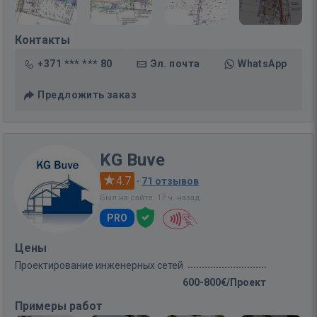
Контакты
+371 *** *** 80
Эл. почта
WhatsApp
Предложить заказ
KG Buve
4.7
·
71 отзывов
Был на сайте: 17 ч. назад
PRO
Цены
Проектирование инженерных сетей
600-800€/Проект
Примеры работ