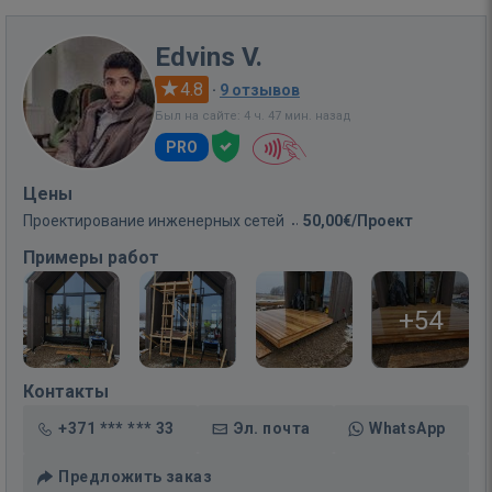
Edvins V.
4.8
·
9 отзывов
Был на сайте: 4 ч. 47 мин. назад
PRO
Цены
Проектирование инженерных сетей
50,00€/Проект
Примеры работ
+54
Контакты
+371 *** *** 33
Эл. почта
WhatsApp
Предложить заказ