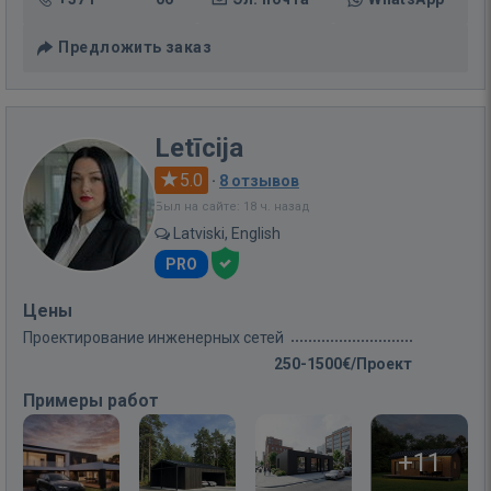
Предложить заказ
Letīcija
5.0
·
8 отзывов
Был на сайте: 18 ч. назад
Latviski, English
PRO
Цены
Проектирование инженерных сетей
250-1500€/Проект
Примеры работ
+11