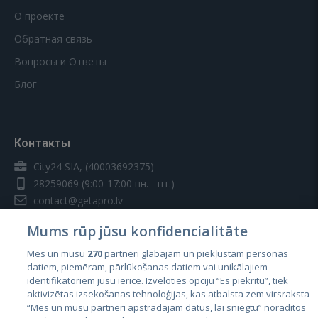
О проекте
Обратная связь
Вопросы и Ответы
Блог
Контакты
City24 SIA, (40003692375)
28259069
(9:00-17:00 пн. - пт.)
contact@getapro.lv
Mums rūp jūsu konfidencialitāte
Mēs un mūsu
270
partneri glabājam un piekļūstam personas
datiem, piemēram, pārlūkošanas datiem vai unikālajiem
identifikatoriem jūsu ierīcē. Izvēloties opciju “Es piekrītu”, tiek
Страны
aktivizētas izsekošanas tehnoloģijas, kas atbalsta zem virsraksta
Эстония
“Mēs un mūsu partneri apstrādājam datus, lai sniegtu” norādītos