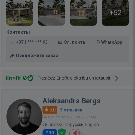
+52
Контакты
+371 *** *** 93
Эл. почта
WhatsApp
Предложить заказ
Pieslēdz Enefit elektrību un ietaupi!
Aleksandrs Bergs
5.0
·
5 отзывов
Был на сайте: 4 ч. 57 мин. назад
Latviski, По-русски, English
PRO