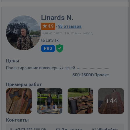
Linards N.
4.9
·
95 отзывов
Был на сайте: 1 ч. 26 мин. назад
Latviski
PRO
Цены
Проектирование инженерных сетей
500-2500€/Проект
Примеры работ
+44
Контакты
+371 *** *** 06
Эл. почта
WhatsApp