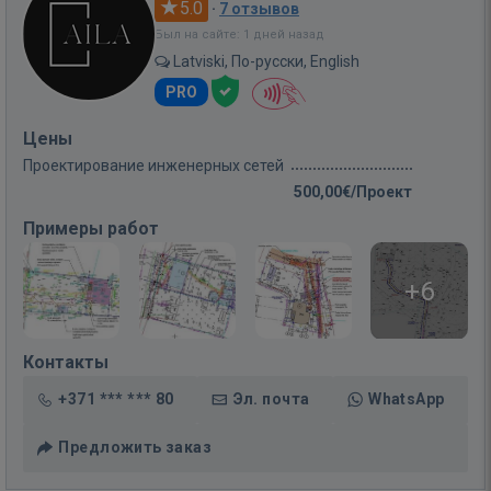
5.0
·
7 отзывов
Был на сайте: 1 дней назад
Latviski, По-русски, English
PRO
Цены
Проектирование инженерных сетей
500,00€/Проект
Примеры работ
+6
Контакты
+371 *** *** 80
Эл. почта
WhatsApp
Предложить заказ