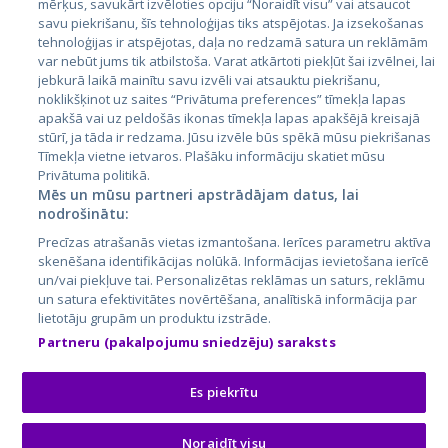
mērķus, savukārt izvēloties opciju “Noraidīt visu” vai atsaucot
Латвия
savu piekrišanu, šīs tehnoloģijas tiks atspējotas. Ja izsekošanas
tehnoloģijas ir atspējotas, daļa no redzamā satura un reklāmām
Литва
var nebūt jums tik atbilstoša. Varat atkārtoti piekļūt šai izvēlnei, lai
jebkurā laikā mainītu savu izvēli vai atsauktu piekrišanu,
noklikšķinot uz saites “Privātuma preferences” tīmekļa lapas
apakšā vai uz peldošās ikonas tīmekļa lapas apakšējā kreisajā
stūrī, ja tāda ir redzama. Jūsu izvēle būs spēkā mūsu piekrišanas
Tīmekļa vietne ietvaros. Plašāku informāciju skatiet mūsu
Privātuma politikā.
Mēs un mūsu partneri apstrādājam datus, lai
nodrošinātu:
City24.lv
CVbankas.lt
Precīzas atrašanās vietas izmantošana. Ierīces parametru aktīva
City24.ee
Kainos.lt
skenēšana identifikācijas nolūkā. Informācijas ievietošana ierīcē
un/vai piekļuve tai. Personalizētas reklāmas un saturs, reklāmu
GetaPro.lv
Paslaugos.lt
un satura efektivitātes novērtēšana, analītiskā informācija par
GetaPro.ee
auto24.ee
lietotāju grupām un produktu izstrāde.
Skelbiu.lt
KV.ee
Partneru (pakalpojumu sniedzēju) saraksts
Autoplius.lt
Osta.ee
Aruodas.lt
KuldneBörs.ee
Es piekrītu
Noraidīt visu