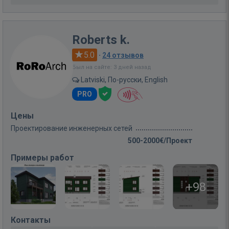
Roberts k.
5.0
·
24 отзывов
Был на сайте: 3 дней назад
Latviski, По-русски, English
PRO
Цены
Проектирование инженерных сетей
500-2000€/Проект
Примеры работ
+98
Контакты