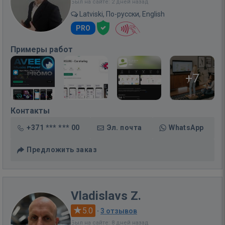
Был на сайте: 2 дней назад
Latviski, По-русски, English
PRO
Примеры работ
+7
Контакты
+371 *** *** 00
Эл. почта
WhatsApp
Предложить заказ
Vladislavs Z.
5.0
·
3 отзывов
Был на сайте: 8 дней назад