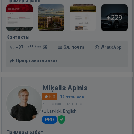
Примеры работ
+229
Контакты
+371 *** *** 68
Эл. почта
WhatsApp
Предложить заказ
Miķelis Apinis
5.0
·
12 отзывов
Был на сайте: 12 ч. назад
Latviski, English
PRO
Примеры работ