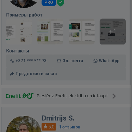
PRO
Примеры работ
+1
Контакты
+371 *** *** 73
Эл. почта
WhatsApp
Предложить заказ
Pieslēdz Enefit elektrību un ietaupi!
Dmitrijs S.
5.0
·
1 отзывов