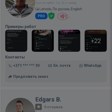
Был на сайте: 1 д. 16 ч. назад
Latviski, По-русски, English
PRO
Примеры работ
+22
Контакты
+371 *** *** 30
Эл. почта
WhatsApp
Предложить заказ
Edgars B.
·
0 отзывов