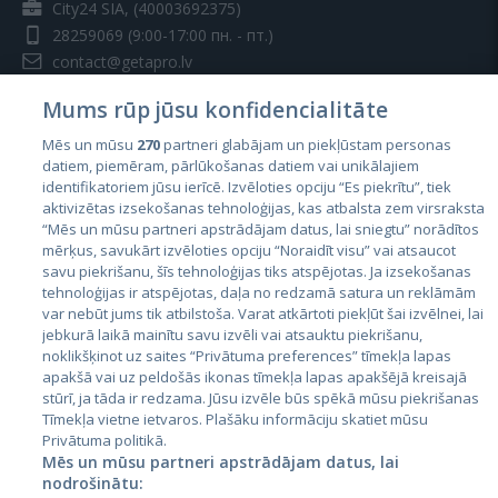
City24 SIA, (40003692375)
28259069
(9:00-17:00 пн. - пт.)
contact@getapro.lv
Mums rūp jūsu konfidencialitāte
Mēs un mūsu
270
partneri glabājam un piekļūstam personas
datiem, piemēram, pārlūkošanas datiem vai unikālajiem
identifikatoriem jūsu ierīcē. Izvēloties opciju “Es piekrītu”, tiek
Страны
aktivizētas izsekošanas tehnoloģijas, kas atbalsta zem virsraksta
Эстония
“Mēs un mūsu partneri apstrādājam datus, lai sniegtu” norādītos
mērķus, savukārt izvēloties opciju “Noraidīt visu” vai atsaucot
Латвия
savu piekrišanu, šīs tehnoloģijas tiks atspējotas. Ja izsekošanas
tehnoloģijas ir atspējotas, daļa no redzamā satura un reklāmām
Литва
var nebūt jums tik atbilstoša. Varat atkārtoti piekļūt šai izvēlnei, lai
jebkurā laikā mainītu savu izvēli vai atsauktu piekrišanu,
noklikšķinot uz saites “Privātuma preferences” tīmekļa lapas
apakšā vai uz peldošās ikonas tīmekļa lapas apakšējā kreisajā
stūrī, ja tāda ir redzama. Jūsu izvēle būs spēkā mūsu piekrišanas
Tīmekļa vietne ietvaros. Plašāku informāciju skatiet mūsu
Privātuma politikā.
Mēs un mūsu partneri apstrādājam datus, lai
nodrošinātu: