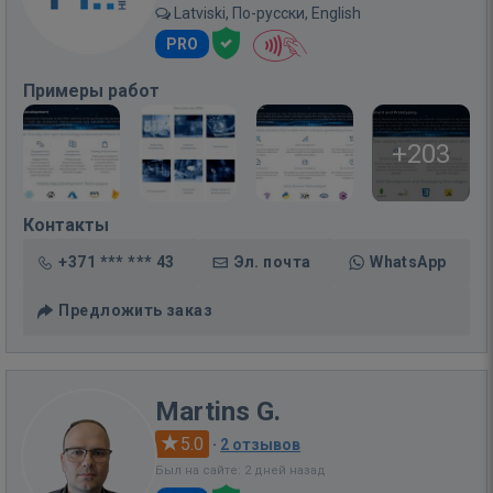
Latviski, По-русски, English
PRO
Примеры работ
+203
Контакты
+371 *** *** 43
Эл. почта
WhatsApp
Предложить заказ
Martins G.
5.0
·
2 отзывов
Был на сайте: 2 дней назад