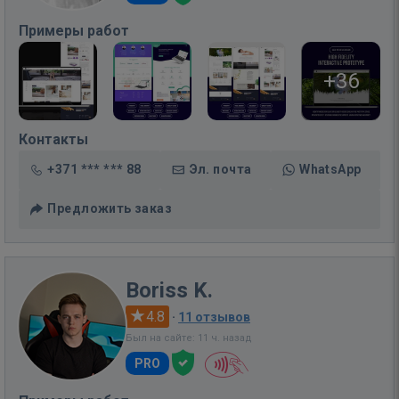
Примеры работ
+36
Контакты
+371 *** *** 88
Эл. почта
WhatsApp
Предложить заказ
Boriss K.
4.8
·
11 отзывов
Был на сайте: 11 ч. назад
PRO