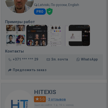
Latviski, По-русски, English
PRO
Примеры работ
Контакты
+371 *** *** 29
Эл. почта
WhatsApp
Предложить заказ
HITEXIS
5.0
·
3 отзывов
Был на сайте: 1 д. 16 ч. назад