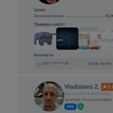
Цены
Програмирование
25,0
Примеры работ
Контакты
+371 *** *** 47
Эл. почта
Vladislavs Z.
5.
Был на сайте: 8 дней назад
Latviski, По-русски, English
PRO