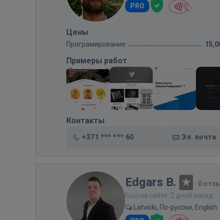
PRO
Цены
Програмирование
15,0
Примеры работ
Контакты
+371 *** *** 60
Эл. почта
Edgars B.
·
0 отз
Был на сайте: 2 дней назад
Latviski, По-русски, English