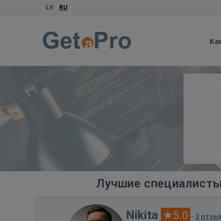
LV
RU
Ка
Лучшие специалисты 
Nikita
5.0
·
3 отзы