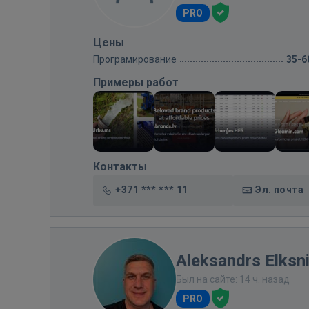
PRO
Цены
Програмирование
35-6
Примеры работ
Контакты
+371 *** *** 11
Эл. почта
Aleksandrs Elksn
Был на сайте: 14 ч. назад
PRO