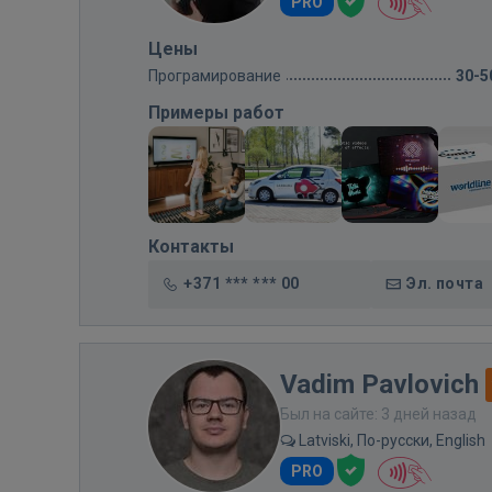
PRO
Цены
Програмирование
30-5
Примеры работ
Контакты
+371 *** *** 00
Эл. почта
Vadim Pavlovich
Был на сайте: 3 дней назад
Latviski, По-русски, English
PRO