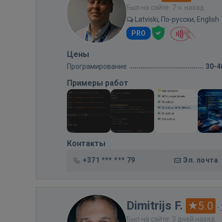
Был на сайте: 7 ч. назад
Latviski, По-русски, English
PRO
Цены
Програмирование
30-4
Примеры работ
Контакты
+371 *** *** 79
Эл. почта
Dimitrijs F.
5.0
·
Был на сайте: 3 дней назад