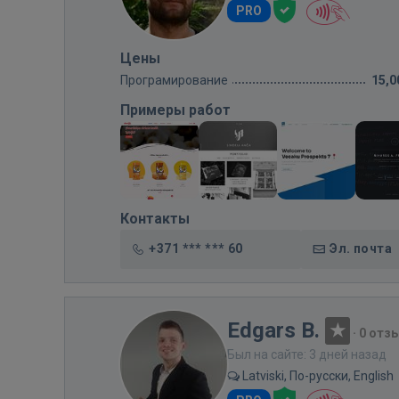
PRO
Цены
Програмирование
15,0
Примеры работ
Контакты
+371 *** *** 60
Эл. почта
Edgars B.
·
0 отз
Был на сайте: 3 дней назад
Latviski, По-русски, English