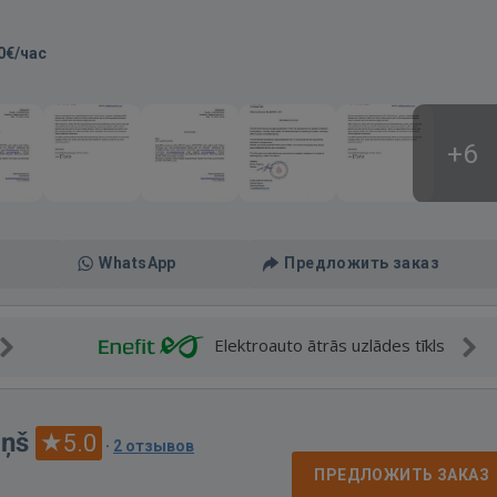
0€/час
+6
WhatsApp
Предложить заказ
Elektroauto ātrās uzlādes tīkls
iņš
5.0
·
2 отзывов
ПРЕДЛОЖИТЬ ЗАКАЗ