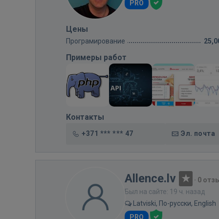
PRO
Цены
Програмирование
25,0
Примеры работ
Контакты
+371 *** *** 47
Эл. почта
Allence.lv
·
0 отз
Был на сайте: 19 ч. назад
Latviski, По-русски, English
PRO