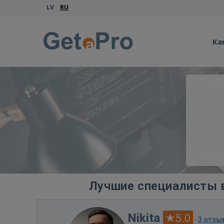
LV
RU
Ка
Лучшие специалисты в
Nikita
5.0
·
3 отзы