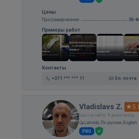
Цены
Програмирование
35-6
Примеры работ
Контакты
+371 *** *** 11
Эл. почта
Vladislavs Z.
5.
Был на сайте: 8 дней назад
Latviski, По-русски, English
PRO