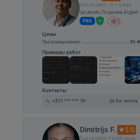
Был на сайте: 18 ч. назад
Latviski, По-русски, English
PRO
Цены
Програмирование
30-4
Примеры работ
Контакты
+371 *** *** 79
Эл. почта
Dimitrijs F.
5.0
·
Был на сайте: 4 дней назад