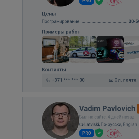
PRO
Цены
Програмирование
30-5
Примеры работ
Контакты
+371 *** *** 00
Эл. почта
Vadim Pavlovich
Был на сайте: 4 дней назад
Latviski, По-русски, English
PRO