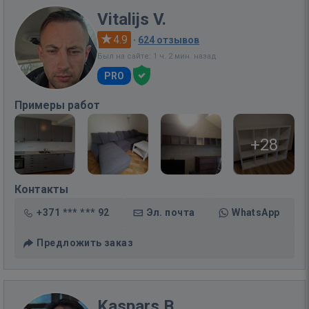
Vitalijs V.
4.9
·
624 отзывов
Был на сайте: 1 ч. 2 мин. назад
PRO
Примеры работ
+28
Контакты
+371 *** *** 92
Эл. почта
WhatsApp
Предложить заказ
Kaspars B.