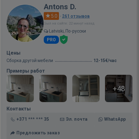
Antons D.
5.0
·
261 отзывов
Был на сайте: 22 минут назад
Latviski, По-русски
PRO
Цены
Сборка другой мебели
12-15€/час
Примеры работ
+48
Контакты
+371 *** *** 35
Эл. почта
WhatsApp
Предложить заказ