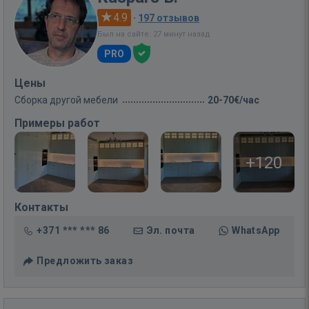
4.9
·
197 отзывов
Был на сайте: 27 минут назад
PRO
Цены
Сборка другой мебели
20-70€/час
Примеры работ
+120
Контакты
+371 *** *** 86
Эл. почта
WhatsApp
Предложить заказ