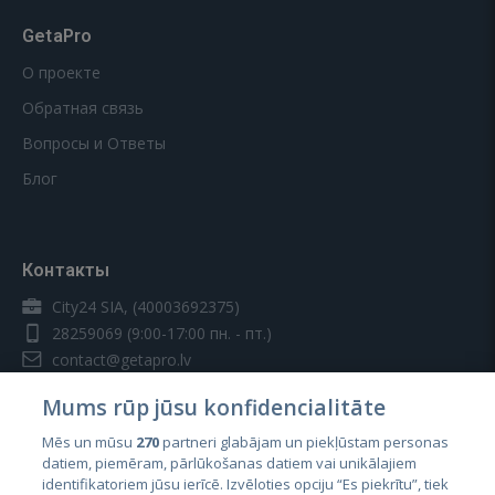
GetaPro
О проекте
Обратная связь
Вопросы и Ответы
Блог
Контакты
City24 SIA, (40003692375)
28259069
(9:00-17:00 пн. - пт.)
contact@getapro.lv
Mums rūp jūsu konfidencialitāte
Mēs un mūsu
270
partneri glabājam un piekļūstam personas
datiem, piemēram, pārlūkošanas datiem vai unikālajiem
identifikatoriem jūsu ierīcē. Izvēloties opciju “Es piekrītu”, tiek
Страны