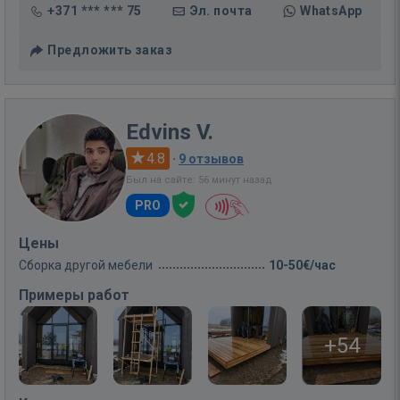
+371 *** *** 75
Эл. почта
WhatsApp
Предложить заказ
Edvins V.
4.8
·
9 отзывов
Был на сайте: 56 минут назад
PRO
Цены
Сборка другой мебели
10-50€/час
Примеры работ
+54