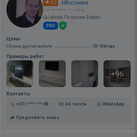
5.0
·
388 отзывов
Был на сайте: 7 ч. назад
Latviski, По-русски, English
PRO
Цены
Сборка другой мебели
10-15€/час
Примеры работ
+96
Контакты
+371 *** *** 88
Эл. почта
WhatsApp
Предложить заказ