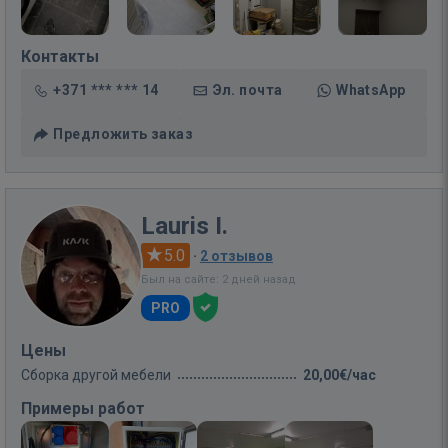
Контакты
+371 *** *** 14
Эл. почта
WhatsApp
Предложить заказ
Lauris I.
5.0
·
2 отзывов
Был на сайте: 2 дней назад
PRO
Цены
Сборка другой мебели
20,00€/час
Примеры работ