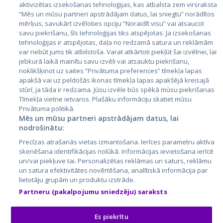
aktivizētas izsekošanas tehnoloģijas, kas atbalsta zem virsraksta
Эстония
“Mēs un mūsu partneri apstrādājam datus, lai sniegtu” norādītos
mērķus, savukārt izvēloties opciju “Noraidīt visu” vai atsaucot
Латвия
savu piekrišanu, šīs tehnoloģijas tiks atspējotas. Ja izsekošanas
tehnoloģijas ir atspējotas, daļa no redzamā satura un reklāmām
Литва
var nebūt jums tik atbilstoša. Varat atkārtoti piekļūt šai izvēlnei, lai
jebkurā laikā mainītu savu izvēli vai atsauktu piekrišanu,
noklikšķinot uz saites “Privātuma preferences” tīmekļa lapas
apakšā vai uz peldošās ikonas tīmekļa lapas apakšējā kreisajā
stūrī, ja tāda ir redzama. Jūsu izvēle būs spēkā mūsu piekrišanas
Tīmekļa vietne ietvaros. Plašāku informāciju skatiet mūsu
Privātuma politikā.
Mēs un mūsu partneri apstrādājam datus, lai
nodrošinātu:
City24.lv
CVbankas.lt
Precīzas atrašanās vietas izmantošana. Ierīces parametru aktīva
City24.ee
Kainos.lt
skenēšana identifikācijas nolūkā. Informācijas ievietošana ierīcē
un/vai piekļuve tai. Personalizētas reklāmas un saturs, reklāmu
GetaPro.lv
Paslaugos.lt
un satura efektivitātes novērtēšana, analītiskā informācija par
GetaPro.ee
auto24.ee
lietotāju grupām un produktu izstrāde.
Skelbiu.lt
KV.ee
Partneru (pakalpojumu sniedzēju) saraksts
Autoplius.lt
Osta.ee
Aruodas.lt
KuldneBörs.ee
Es piekrītu