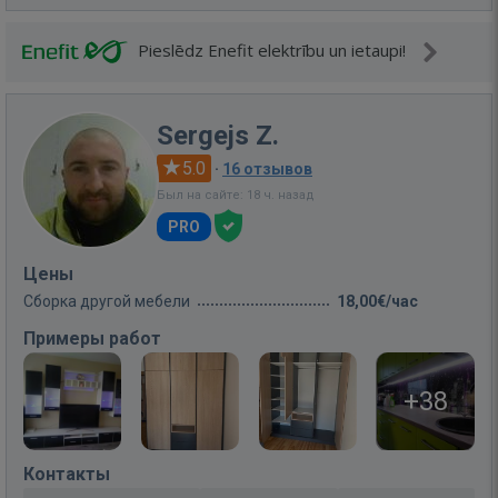
Pieslēdz Enefit elektrību un ietaupi!
Sergejs Z.
5.0
·
16 отзывов
Был на сайте: 18 ч. назад
PRO
Цены
Сборка другой мебели
18,00€/час
Примеры работ
+38
Контакты