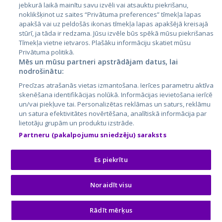
jebkurā laikā mainītu savu izvēli vai atsauktu piekrišanu,
noklikšķinot uz saites “Privātuma preferences” tīmekļa lapas
apakšā vai uz peldošās ikonas tīmekļa lapas apakšējā kreisajā
stūrī, ja tāda ir redzama. Jūsu izvēle būs spēkā mūsu piekrišanas
Tīmekļa vietne ietvaros. Plašāku informāciju skatiet mūsu
Privātuma politikā.
Mēs un mūsu partneri apstrādājam datus, lai
nodrošinātu:
City24.lv
CVbankas.lt
Precīzas atrašanās vietas izmantošana. Ierīces parametru aktīva
City24.ee
Kainos.lt
skenēšana identifikācijas nolūkā. Informācijas ievietošana ierīcē
un/vai piekļuve tai. Personalizētas reklāmas un saturs, reklāmu
GetaPro.lv
Paslaugos.lt
un satura efektivitātes novērtēšana, analītiskā informācija par
GetaPro.ee
auto24.ee
lietotāju grupām un produktu izstrāde.
Skelbiu.lt
KV.ee
Partneru (pakalpojumu sniedzēju) saraksts
Autoplius.lt
Osta.ee
Aruodas.lt
KuldneBörs.ee
Es piekrītu
Noraidīt visu
© 2026 GetaPro. Все права защищены.
Rādīt mērķus