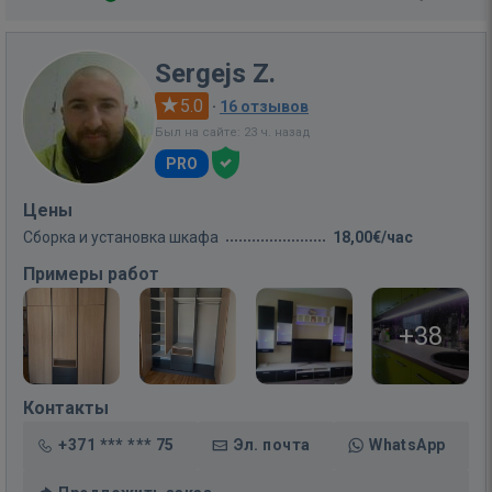
Sergejs Z.
5.0
·
16 отзывов
Был на сайте: 23 ч. назад
PRO
Цены
Сборка и установка шкафа
18,00€/час
Примеры работ
+38
Контакты
+371 *** *** 75
Эл. почта
WhatsApp