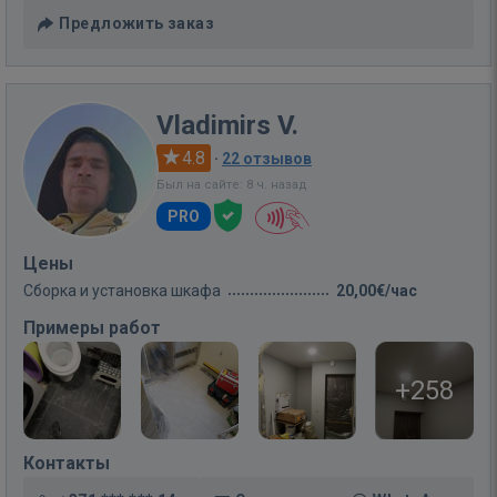
Предложить заказ
Vladimirs V.
4.8
·
22 отзывов
Был на сайте: 8 ч. назад
PRO
Цены
Сборка и установка шкафа
20,00€/час
Примеры работ
+258
Контакты