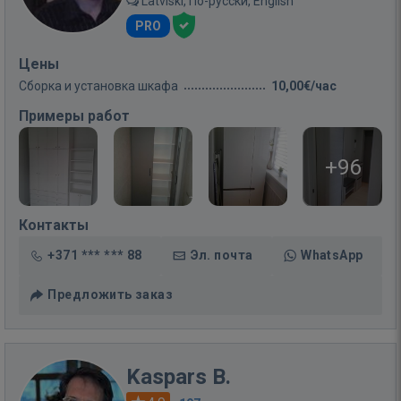
Latviski, По-русски, English
PRO
Цены
Сборка и установка шкафа
10,00€/час
Примеры работ
+96
Контакты
+371 *** *** 88
Эл. почта
WhatsApp
Предложить заказ
Kaspars B.