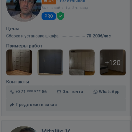
4.9
·
197 отзывов
Был на сайте: 1 д. 2 ч. назад
PRO
Цены
Сборка и установка шкафа
70-200€/час
Примеры работ
+120
Контакты
+371 *** *** 86
Эл. почта
WhatsApp
Предложить заказ
Vitalijs V.