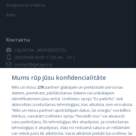
Вопросы и Ответы
Блог
Контакты
City24 SIA, (40003692375)
28259069
(9:00-17:00 пн. - пт.)
contact@getapro.lv
Mums rūp jūsu konfidencialitāte
Mēs un mūsu
270
partneri glabājam un piekļūstam personas
datiem, piemēram, pārlūkošanas datiem vai unikālajiem
identifikatoriem jūsu ierīcē. Izvēloties opciju “Es piekrītu”, tiek
Страны
aktivizētas izsekošanas tehnoloģijas, kas atbalsta zem virsraksta
Эстония
“Mēs un mūsu partneri apstrādājam datus, lai sniegtu” norādītos
mērķus, savukārt izvēloties opciju “Noraidīt visu” vai atsaucot
Латвия
savu piekrišanu, šīs tehnoloģijas tiks atspējotas. Ja izsekošanas
tehnoloģijas ir atspējotas, daļa no redzamā satura un reklāmām
Литва
var nebūt jums tik atbilstoša. Varat atkārtoti piekļūt šai izvēlnei, lai