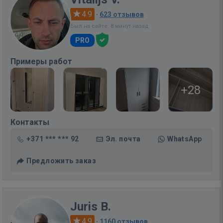
4.9
·
623 отзывов
Был на сайте: 8 минут назад
PRO
Примеры работ
+28
Контакты
+371 *** *** 92
Эл. почта
WhatsApp
Предложить заказ
Juris B.
4.9
·
1160 отзывов