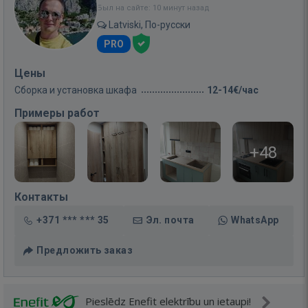
Был на сайте: 10 минут назад
Latviski, По-русски
PRO
Цены
Сборка и установка шкафа
12-14€/час
Примеры работ
+48
Контакты
+371 *** *** 35
Эл. почта
WhatsApp
Предложить заказ
Pieslēdz Enefit elektrību un ietaupi!