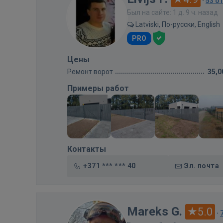
·
53 о
Был на сайте: 1 д. 9 ч. назад
Latviski, По-русски, English
PRO
Цены
Ремонт ворот
35,0
Примеры работ
Контакты
+371 *** *** 40
Эл. почта
Mareks G.
5.0
·