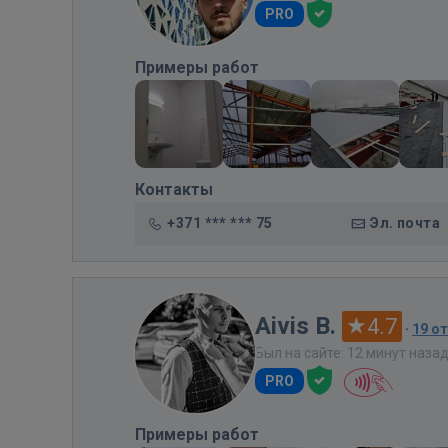
PRO
Примеры работ
Контакты
+371 *** *** 75
Эл. почта
Aivis B.
4.7
·
19 о
Был на сайте: 12 минут наза
PRO
Примеры работ