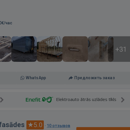
0€/час
+31
WhatsApp
Предложить заказ
Elektroauto ātrās uzlādes tīkls
 fasādes
5.0
·
10 отзывов