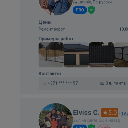
Latviski, По-русски
PRO
Цены
Ремонт ворот
10,0
Примеры работ
Контакты
+371 *** *** 57
Эл. почта
Elviss C.
5.0
·
19
Был на сайте: 22 ч. назад