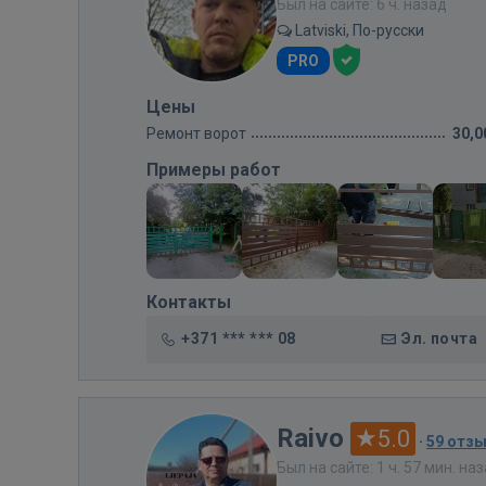
Был на сайте: 6 ч. назад
Latviski, По-русски
PRO
Цены
Ремонт ворот
30,0
Примеры работ
Контакты
+371 *** *** 08
Эл. почта
Raivo
5.0
·
59 отз
Был на сайте: 1 ч. 57 мин. на