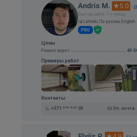
Andris M.
5.0
·
2
Был на сайте: 7 ч. назад
Latviski, По-русски, English
PRO
Цены
Ремонт ворот
45-5
Примеры работ
Контакты
+371 *** *** 03
Эл. почта
Elvijs P.
4.9