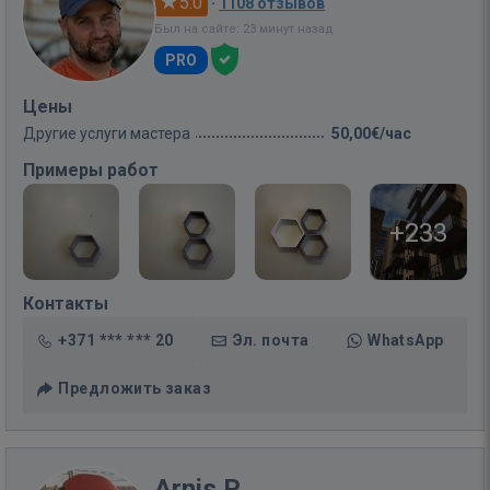
5.0
·
1108 отзывов
Был на сайте: 23 минут назад
PRO
Цены
Другие услуги мастера
50,00€/час
Примеры работ
+233
Контакты
+371 *** *** 20
Эл. почта
WhatsApp
Предложить заказ
Arnis P.