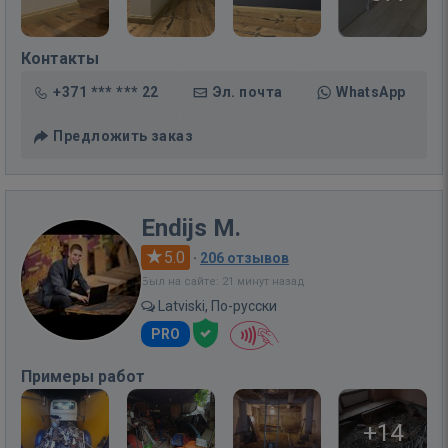
Контакты
+371 *** *** 22
Эл. почта
WhatsApp
Предложить заказ
Endijs M.
5.0
·
206 отзывов
Был на сайте: 21 минут назад
Latviski, По-русски
PRO
Примеры работ
+14