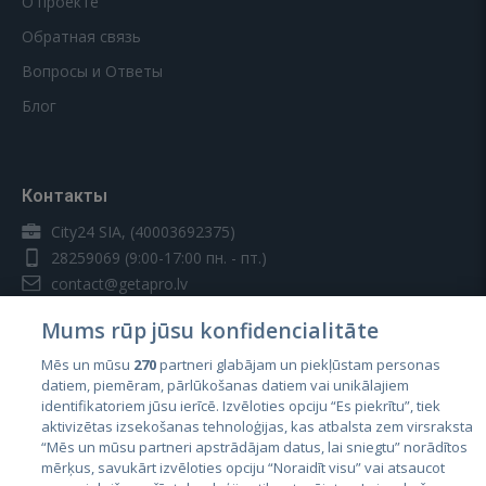
О проекте
Обратная связь
Вопросы и Ответы
Блог
Контакты
City24 SIA, (40003692375)
28259069
(9:00-17:00 пн. - пт.)
contact@getapro.lv
Mums rūp jūsu konfidencialitāte
Mēs un mūsu
270
partneri glabājam un piekļūstam personas
datiem, piemēram, pārlūkošanas datiem vai unikālajiem
identifikatoriem jūsu ierīcē. Izvēloties opciju “Es piekrītu”, tiek
Страны
aktivizētas izsekošanas tehnoloģijas, kas atbalsta zem virsraksta
Эстония
“Mēs un mūsu partneri apstrādājam datus, lai sniegtu” norādītos
mērķus, savukārt izvēloties opciju “Noraidīt visu” vai atsaucot
Латвия