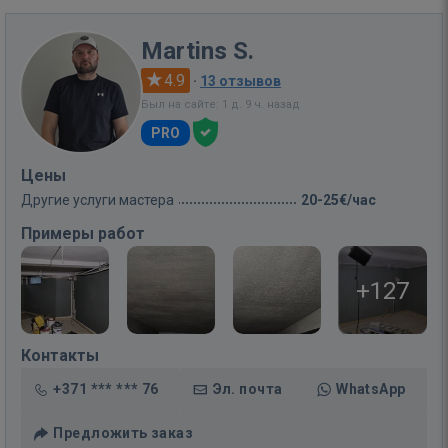
Martins S.
4.9
·
13 отзывов
Был на сайте: 1 д. 9 ч. назад
PRO
Цены
Другие услуги мастера
20-25€/час
Примеры работ
+127
Контакты
+371 *** *** 76
Эл. почта
WhatsApp
Предложить заказ