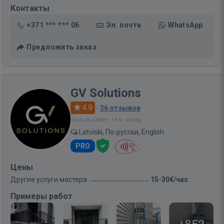
Контакты
+371 *** *** 06
Эл. почта
WhatsApp
Предложить заказ
GV Solutions
4.9
·
36 отзывов
Был на сайте: 14 ч. назад
Latviski, По-русски, English
PRO
Цены
Другие услуги мастера
15-30€/час
Примеры работ