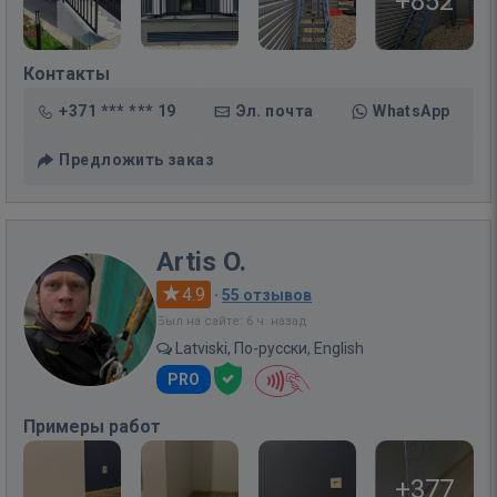
+852
Контакты
+371 *** *** 19
Эл. почта
WhatsApp
Предложить заказ
Artis O.
4.9
·
55 отзывов
Был на сайте: 6 ч. назад
Latviski, По-русски, English
PRO
Примеры работ
+377