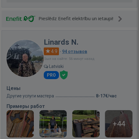
Pieslēdz Enefit elektrību un ietaupi!
Linards N.
4.9
·
94 отзывов
Был на сайте: 56 минут назад
Latviski
PRO
Цены
Другие услуги мастера
8-17€/час
Примеры работ
+44