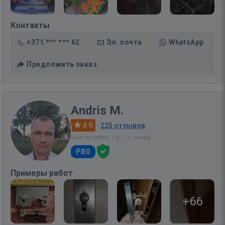
Контакты
+371 *** *** 62
Эл. почта
WhatsApp
Предложить заказ
Andris M.
4.9
·
225 отзывов
Был на сайте: 1 д. 1 ч. назад
PRO
Примеры работ
+66