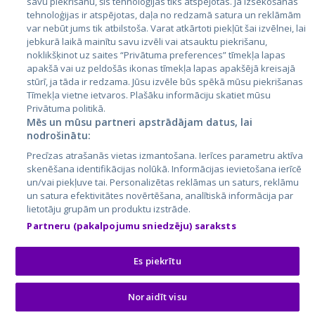
savu piekrišanu, šīs tehnoloģijas tiks atspējotas. Ja izsekošanas
tehnoloģijas ir atspējotas, daļa no redzamā satura un reklāmām
Литва
var nebūt jums tik atbilstoša. Varat atkārtoti piekļūt šai izvēlnei, lai
jebkurā laikā mainītu savu izvēli vai atsauktu piekrišanu,
noklikšķinot uz saites “Privātuma preferences” tīmekļa lapas
apakšā vai uz peldošās ikonas tīmekļa lapas apakšējā kreisajā
stūrī, ja tāda ir redzama. Jūsu izvēle būs spēkā mūsu piekrišanas
Tīmekļa vietne ietvaros. Plašāku informāciju skatiet mūsu
Privātuma politikā.
Mēs un mūsu partneri apstrādājam datus, lai
nodrošinātu:
City24.lv
CVbankas.lt
Precīzas atrašanās vietas izmantošana. Ierīces parametru aktīva
City24.ee
Kainos.lt
skenēšana identifikācijas nolūkā. Informācijas ievietošana ierīcē
un/vai piekļuve tai. Personalizētas reklāmas un saturs, reklāmu
GetaPro.lv
Paslaugos.lt
un satura efektivitātes novērtēšana, analītiskā informācija par
GetaPro.ee
auto24.ee
lietotāju grupām un produktu izstrāde.
Skelbiu.lt
KV.ee
Partneru (pakalpojumu sniedzēju) saraksts
Autoplius.lt
Osta.ee
Aruodas.lt
KuldneBörs.ee
Es piekrītu
Noraidīt visu