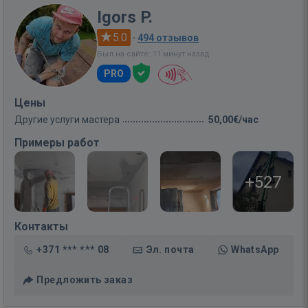
Igors P.
5.0
·
494 отзывов
Был на сайте: 11 минут назад
PRO
Цены
Другие услуги мастера
50,00€/час
Примеры работ
+527
Контакты
+371 *** *** 08
Эл. почта
WhatsApp
Предложить заказ