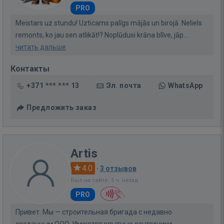
PRO
Meistars uz stundu! Uzticams palīgs mājās un birojā. Neliels
remonts, ko jau sen atlikāt!? Noplūdusi krāna blīve, jāp...
читать дальше
Контакты
+371 *** *** 13
Эл. почта
WhatsApp
Предложить заказ
Artis
4.0
·
3 отзывов
Был на сайте: 5 ч. назад
PRO
Привет. Мы — строительная бригада с недавно
созданным ООО. Имеются опытные сантехники,