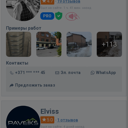
4.7
·
19 отзывов
Был на сайте: 1 ч. 41 мин. назад
PRO
Примеры работ
+113
Контакты
+371 *** *** 45
Эл. почта
WhatsApp
Предложить заказ
Elviss
5.0
·
1 отзывов
Был на сайте: 4 дней назад