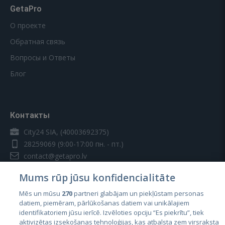
GetaPro
О проекте
Обратная связь
Вопросы и Ответы
Блог
Контакты
City24 SIA, (40003692375)
28259069
(9:00-17:00 пн. - пт.)
contact@getapro.lv
Mums rūp jūsu konfidencialitāte
Mēs un mūsu
270
partneri glabājam un piekļūstam personas
datiem, piemēram, pārlūkošanas datiem vai unikālajiem
identifikatoriem jūsu ierīcē. Izvēloties opciju “Es piekrītu”, tiek
Страны
aktivizētas izsekošanas tehnoloģijas, kas atbalsta zem virsraksta