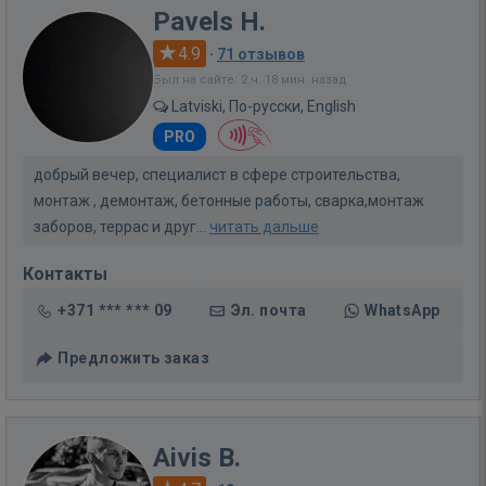
Pavels H.
4.9
·
71 отзывов
Был на сайте: 2 ч. 18 мин. назад
Latviski, По-русски, English
PRO
добрый вечер, специалист в сфере строительства,
монтаж , демонтаж, бетонные работы, сварка,монтаж
заборов, террас и друг...
читать дальше
Контакты
+371 *** *** 09
Эл. почта
WhatsApp
Предложить заказ
Aivis B.