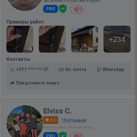
Latviski, По-русски, English
PRO
Примеры работ
+234
Контакты
+371 *** *** 07
Эл. почта
WhatsApp
Предложить заказ
Elviss C.
5.0
·
19 отзывов
Был на сайте: 24 минут назад
PRO