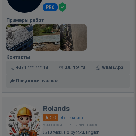
PRO
Примеры работ
Контакты
+371 *** *** 18
Эл. почта
WhatsApp
Предложить заказ
Rolands
5.0
·
4 отзывов
Был на сайте: 4 ч. 17 мин. назад
Latviski, По-русски, English