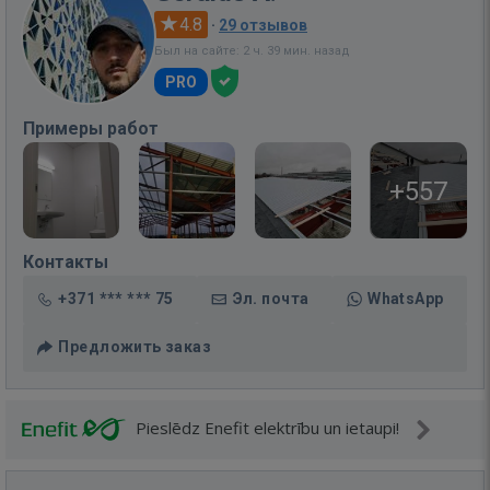
4.8
·
29 отзывов
Был на сайте: 2 ч. 39 мин. назад
PRO
Примеры работ
+557
Контакты
+371 *** *** 75
Эл. почта
WhatsApp
Предложить заказ
Pieslēdz Enefit elektrību un ietaupi!