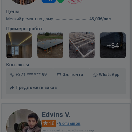
Цены
Мелкий ремонт по дому
45,00€/час
Примеры работ
+34
Контакты
+371 *** *** 99
Эл. почта
WhatsApp
Предложить заказ
Edvins V.
4.8
·
9 отзывов
Был на сайте: 3 ч. 43 мин. назад