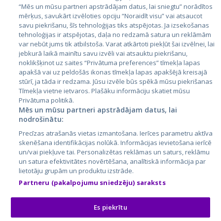
Эстония
“Mēs un mūsu partneri apstrādājam datus, lai sniegtu” norādītos
mērķus, savukārt izvēloties opciju “Noraidīt visu” vai atsaucot
Латвия
savu piekrišanu, šīs tehnoloģijas tiks atspējotas. Ja izsekošanas
tehnoloģijas ir atspējotas, daļa no redzamā satura un reklāmām
Литва
var nebūt jums tik atbilstoša. Varat atkārtoti piekļūt šai izvēlnei, lai
jebkurā laikā mainītu savu izvēli vai atsauktu piekrišanu,
noklikšķinot uz saites “Privātuma preferences” tīmekļa lapas
apakšā vai uz peldošās ikonas tīmekļa lapas apakšējā kreisajā
stūrī, ja tāda ir redzama. Jūsu izvēle būs spēkā mūsu piekrišanas
Tīmekļa vietne ietvaros. Plašāku informāciju skatiet mūsu
Privātuma politikā.
Mēs un mūsu partneri apstrādājam datus, lai
nodrošinātu:
City24.lv
CVbankas.lt
Precīzas atrašanās vietas izmantošana. Ierīces parametru aktīva
City24.ee
Kainos.lt
skenēšana identifikācijas nolūkā. Informācijas ievietošana ierīcē
un/vai piekļuve tai. Personalizētas reklāmas un saturs, reklāmu
GetaPro.lv
Paslaugos.lt
un satura efektivitātes novērtēšana, analītiskā informācija par
GetaPro.ee
auto24.ee
lietotāju grupām un produktu izstrāde.
Skelbiu.lt
KV.ee
Partneru (pakalpojumu sniedzēju) saraksts
Autoplius.lt
Osta.ee
Aruodas.lt
KuldneBörs.ee
Es piekrītu