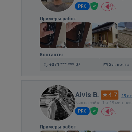
PRO
Примеры работ
Контакты
+371 *** *** 07
Эл. почта
Aivis B.
4.7
·
19 о
Был на сайте: 1 ч. 19 мин. на
PRO
Примеры работ