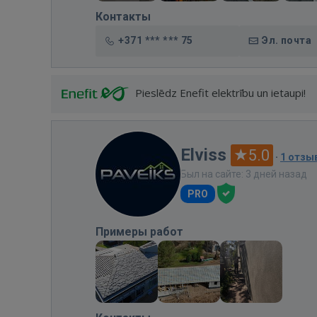
Контакты
+371 *** *** 75
Эл. почта
Pieslēdz Enefit elektrību un ietaupi!
Elviss
5.0
·
1 отзы
Был на сайте: 3 дней назад
PRO
Примеры работ