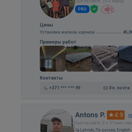
Был на сайте: 19 ч. назад
PRO
Цены
Установка жалюзи, карниза
45,0
Примеры работ
Контакты
+371 *** *** 99
Эл. почта
Antons P.
4.9
·
1
Был на сайте: 2 ч. 57 мин. на
Latviski, По-русски, English