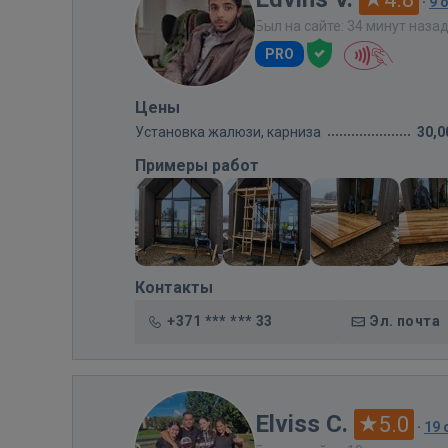
·
9 
Был на сайте: 34 минут наза
PRO
Цены
Установка жалюзи, карниза
30,0
Примеры работ
Контакты
+371 *** *** 33
Эл. почта
Elviss C.
5.0
·
19