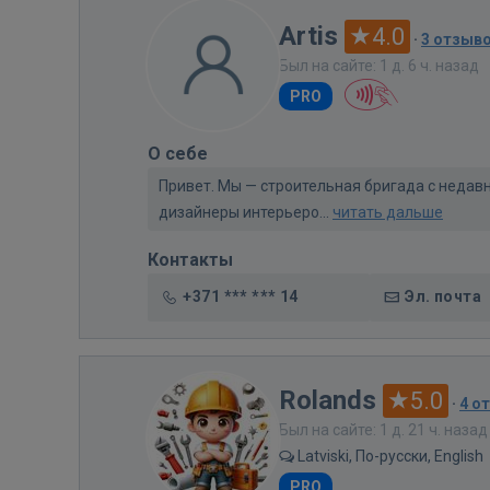
Artis
4.0
·
3 отзыв
Был на сайте: 1 д. 6 ч. назад
PRO
О себе
Привет. Мы — строительная бригада с недав
дизайнеры интерьеро...
читать дальше
Контакты
+371 *** *** 14
Эл. почта
Rolands
5.0
·
4 о
Был на сайте: 1 д. 21 ч. назад
Latviski, По-русски, English
PRO