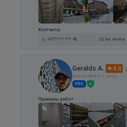
Контакты
+371 *** *** 45
Эл. почта
Geralds A.
4.8
·
Был на сайте: 6 ч. назад
PRO
Примеры работ