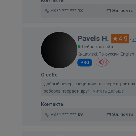
Контакты
+371 *** *** 18
Эл. почта
Pavels H.
4.9
·
7
Сейчас на сайте
Latviski, По-русски, English
PRO
О себе
добрый вечер, специалист в сфере строител
заборов, террас и друг...
читать дальше
Контакты
+371 *** *** 09
Эл. почта