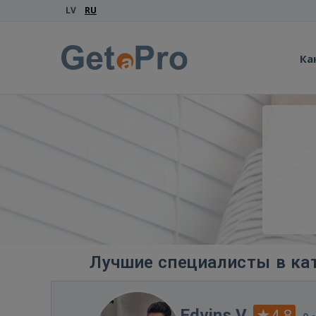
LV
RU
Ка
Лучшие специалисты в ка
Edvins V.
4.8