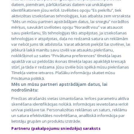
datiem, piemēram, pārlūkošanas datiem vai unikālajiem
identifikatoriem jūsu ierīcē. Izvēloties opciju “Es piekrītu”, tiek
Страны
aktivizētas izsekošanas tehnoloģijas, kas atbalsta zem virsraksta
Эстония
“Mēs un mūsu partneri apstrādājam datus, lai sniegtu” norādītos
mērķus, savukārt izvēloties opciju “Noraidīt visu” vai atsaucot
Латвия
savu piekrišanu, šīs tehnoloģijas tiks atspējotas. Ja izsekošanas
tehnoloģijas ir atspējotas, daļa no redzamā satura un reklāmām
Литва
var nebūt jums tik atbilstoša. Varat atkārtoti piekļūt šai izvēlnei, lai
jebkurā laikā mainītu savu izvēli vai atsauktu piekrišanu,
noklikšķinot uz saites “Privātuma preferences” tīmekļa lapas
apakšā vai uz peldošās ikonas tīmekļa lapas apakšējā kreisajā
stūrī, ja tāda ir redzama. Jūsu izvēle būs spēkā mūsu piekrišanas
Tīmekļa vietne ietvaros. Plašāku informāciju skatiet mūsu
Privātuma politikā.
Mēs un mūsu partneri apstrādājam datus, lai
nodrošinātu:
City24.lv
CVbankas.lt
Precīzas atrašanās vietas izmantošana. Ierīces parametru aktīva
City24.ee
Kainos.lt
skenēšana identifikācijas nolūkā. Informācijas ievietošana ierīcē
un/vai piekļuve tai. Personalizētas reklāmas un saturs, reklāmu
GetaPro.lv
Paslaugos.lt
un satura efektivitātes novērtēšana, analītiskā informācija par
GetaPro.ee
auto24.ee
lietotāju grupām un produktu izstrāde.
Skelbiu.lt
KV.ee
Partneru (pakalpojumu sniedzēju) saraksts
Autoplius.lt
Osta.ee