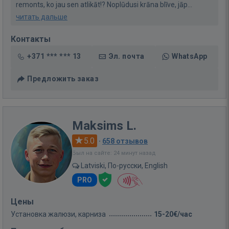
remonts, ko jau sen atlikāt!? Noplūdusi krāna blīve, jāp...
читать дальше
Контакты
+371 *** *** 13
Эл. почта
WhatsApp
Предложить заказ
Maksims L.
5.0
·
658 отзывов
Был на сайте: 24 минут назад
Latviski, По-русски, English
PRO
Цены
Установка жалюзи, карниза
15-20€/час