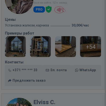
Был на сайте: 12 ч. назад
PRO
Цены
Установка жалюзи, карниза
30,00€/час
Примеры работ
+54
Контакты
+371 *** *** 33
Эл. почта
WhatsApp
Предложить заказ
Elviss C.