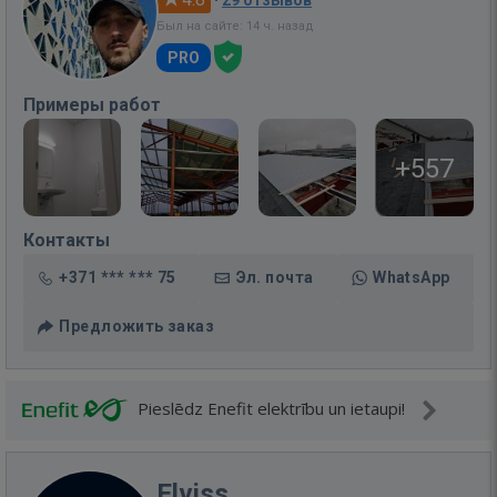
·
29 отзывов
Был на сайте: 14 ч. назад
PRO
Примеры работ
+557
Контакты
+371 *** *** 75
Эл. почта
WhatsApp
Предложить заказ
Pieslēdz Enefit elektrību un ietaupi!
Elviss