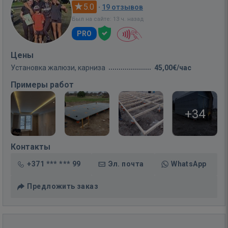
5.0
·
19 отзывов
Был на сайте: 13 ч. назад
PRO
Цены
Установка жалюзи, карниза
45,00€/час
Примеры работ
+34
Контакты
+371 *** *** 99
Эл. почта
WhatsApp
Предложить заказ