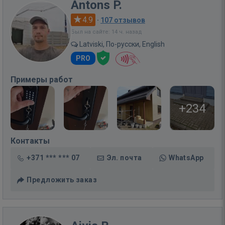
Antons P.
4.9
·
107 отзывов
Был на сайте: 14 ч. назад
Latviski, По-русски, English
PRO
Примеры работ
+234
Контакты
+371 *** *** 07
Эл. почта
WhatsApp
Предложить заказ