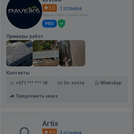
5.0
·
1 отзывов
Был на сайте: 6 дней назад
PRO
Примеры работ
Контакты
+371 *** *** 18
Эл. почта
WhatsApp
Предложить заказ
Artis
4.0
·
3 отзывов