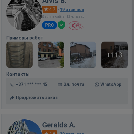
Aivis B.
4.7
·
19 отзывов
Был на сайте: 12 ч. назад
PRO
Примеры работ
+113
Контакты
+371 *** *** 45
Эл. почта
WhatsApp
Предложить заказ
Geralds A.
4.8