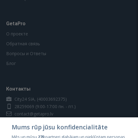
GetaPro
О проекте
Обратная связь
Вопросы и Ответы
Блог
Контакты
City24 SIA, (40003692375)
28259069
(9:00-17:00 пн. - пт.)
contact@getapro.lv
Mums rūp jūsu konfidencialitāte
Mēs un mūsu
270
partneri glabājam un piekļūstam personas