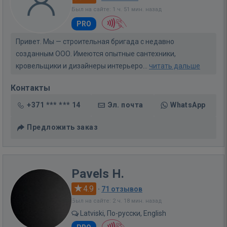
Был на сайте: 1 ч. 51 мин. назад
PRO
Привет. Мы — строительная бригада с недавно
созданным ООО. Имеются опытные сантехники,
кровельщики и дизайнеры интерьеро...
читать дальше
Контакты
+371 *** *** 14
Эл. почта
WhatsApp
Предложить заказ
Pavels H.
4.9
·
71 отзывов
Был на сайте: 2 ч. 18 мин. назад
Latviski, По-русски, English