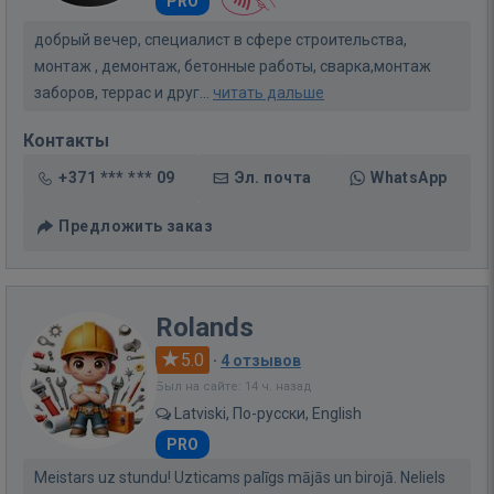
PRO
добрый вечер, специалист в сфере строительства,
монтаж , демонтаж, бетонные работы, сварка,монтаж
заборов, террас и друг...
читать дальше
Контакты
+371 *** *** 09
Эл. почта
WhatsApp
Предложить заказ
Rolands
5.0
·
4 отзывов
Был на сайте: 14 ч. назад
Latviski, По-русски, English
PRO
Meistars uz stundu! Uzticams palīgs mājās un birojā. Neliels