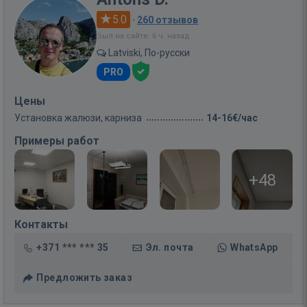
5.0
·
260 отзывов
Был на сайте: 6 ч. назад
Latviski, По-русски
PRO
Цены
Установка жалюзи, карниза
14-16€/час
Примеры работ
+48
Контакты
+371 *** *** 35
Эл. почта
WhatsApp
Предложить заказ