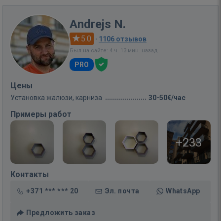
Andrejs N.
5.0
·
1106 отзывов
Был на сайте: 4 ч. 13 мин. назад
PRO
Цены
Установка жалюзи, карниза
30-50€/час
Примеры работ
+233
Контакты
+371 *** *** 20
Эл. почта
WhatsApp
Предложить заказ