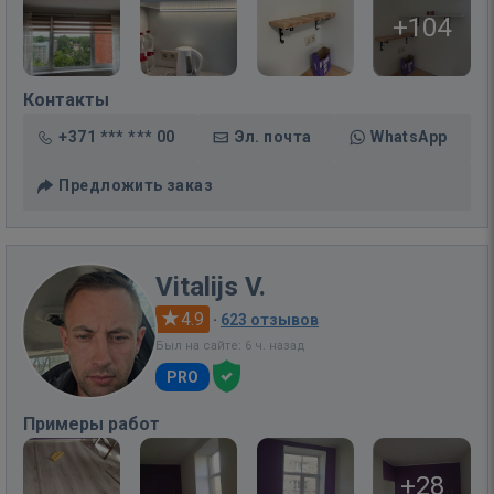
+104
Контакты
+371 *** *** 00
Эл. почта
WhatsApp
Предложить заказ
Vitalijs V.
4.9
·
623 отзывов
Был на сайте: 6 ч. назад
PRO
Примеры работ
+28