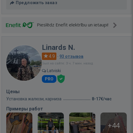
Предложить заказ
Pieslēdz Enefit elektrību un ietaupi!
Linards N.
4.9
·
93 отзывов
Был на сайте: 3 ч. 7 мин. назад
Latviski
PRO
Цены
Установка жалюзи, карниза
8-17€/час
Примеры работ
+44