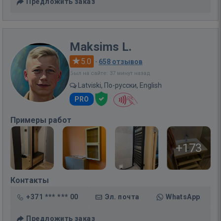
Предложить заказ
Maksims L.
5.0
·
658 отзывов
Был на сайте: 37 минут назад
Latviski, По-русски, English
PRO
Примеры работ
+173
Контакты
+371 *** *** 00
Эл. почта
WhatsApp
Предложить заказ