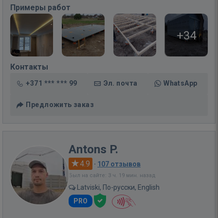
Примеры работ
+34
Контакты
+371 *** *** 99
Эл. почта
WhatsApp
Предложить заказ
Antons P.
4.9
·
107 отзывов
Был на сайте: 3 ч. 19 мин. назад
Latviski, По-русски, English
PRO