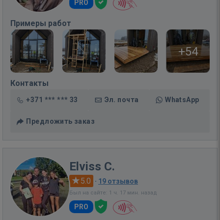
PRO
Примеры работ
+54
Контакты
+371 *** *** 33
Эл. почта
WhatsApp
Предложить заказ
Elviss C.
5.0
·
19 отзывов
Был на сайте: 1 ч. 17 мин. назад
PRO