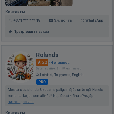
Контакты
+371 *** *** 18
Эл. почта
WhatsApp
Предложить заказ
Rolands
5.0
·
4 отзывов
Был на сайте: 3 ч. 57 мин. назад
Latviski, По-русски, English
PRO
Meistars uz stundu! Uzticams palīgs mājās un birojā. Neliels
remonts, ko jau sen atlikāt!? Noplūdusi krāna blīve, jāp...
читать дальше
Контакты