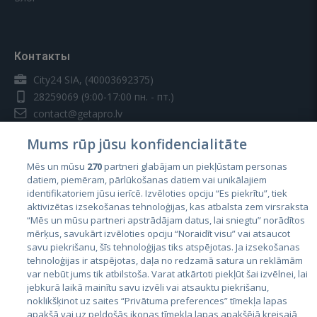
Контакты
City24 SIA, (40003692375)
28259069
(9:00-17:00 пн. - пт.)
contact@getapro.lv
Mums rūp jūsu konfidencialitāte
Mēs un mūsu
270
partneri glabājam un piekļūstam personas
datiem, piemēram, pārlūkošanas datiem vai unikālajiem
identifikatoriem jūsu ierīcē. Izvēloties opciju “Es piekrītu”, tiek
Страны
aktivizētas izsekošanas tehnoloģijas, kas atbalsta zem virsraksta
Эстония
“Mēs un mūsu partneri apstrādājam datus, lai sniegtu” norādītos
mērķus, savukārt izvēloties opciju “Noraidīt visu” vai atsaucot
Латвия
savu piekrišanu, šīs tehnoloģijas tiks atspējotas. Ja izsekošanas
tehnoloģijas ir atspējotas, daļa no redzamā satura un reklāmām
Литва
var nebūt jums tik atbilstoša. Varat atkārtoti piekļūt šai izvēlnei, lai
jebkurā laikā mainītu savu izvēli vai atsauktu piekrišanu,
noklikšķinot uz saites “Privātuma preferences” tīmekļa lapas
apakšā vai uz peldošās ikonas tīmekļa lapas apakšējā kreisajā