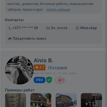
монтаж , демонтаж, бетонные работы, сварка,монтаж
заборов, террас и друг...
читать дальше
Контакты
+371 *** *** 09
Эл. почта
WhatsApp
Предложить заказ
Aivis B.
4.7
·
19 отзывов
Был на сайте: 2 ч. 51 мин. назад
PRO
Примеры работ
+113