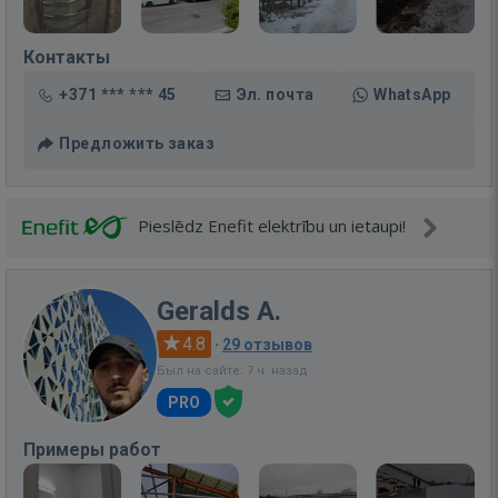
Контакты
+371 *** *** 45
Эл. почта
WhatsApp
Предложить заказ
Pieslēdz Enefit elektrību un ietaupi!
Geralds A.
4.8
·
29 отзывов
Был на сайте: 7 ч. назад
PRO
Примеры работ