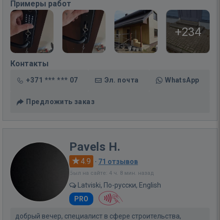
Примеры работ
+234
Контакты
+371 *** *** 07
Эл. почта
WhatsApp
Предложить заказ
Pavels H.
4.9
·
71 отзывов
Был на сайте: 4 ч. 8 мин. назад
Latviski, По-русски, English
PRO
добрый вечер, специалист в сфере строительства,