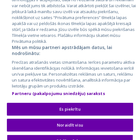
Литва
var nebūt jums tik atbilstoša. Varat atkārtoti piekļūt šai izvēlnei, lai
jebkurā laikā mainītu savu izvēli vai atsauktu piekrišanu,
noklikšķinot uz saites “Privātuma preferences” tīmekļa lapas
apakšā vai uz peldošās ikonas tīmekļa lapas apakšējā kreisajā
stūrī, ja tāda ir redzama. Jūsu izvēle būs spēkā mūsu piekrišanas
Tīmekļa vietne ietvaros. Plašāku informāciju skatiet mūsu
Privātuma politikā.
Mēs un mūsu partneri apstrādājam datus, lai
nodrošinātu:
City24.lv
CVbankas.lt
Precīzas atrašanās vietas izmantošana. Ierīces parametru aktīva
City24.ee
Kainos.lt
skenēšana identifikācijas nolūkā. Informācijas ievietošana ierīcē
un/vai piekļuve tai. Personalizētas reklāmas un saturs, reklāmu
GetaPro.lv
Paslaugos.lt
un satura efektivitātes novērtēšana, analītiskā informācija par
GetaPro.ee
auto24.ee
lietotāju grupām un produktu izstrāde.
Skelbiu.lt
KV.ee
Partneru (pakalpojumu sniedzēju) saraksts
Autoplius.lt
Osta.ee
Aruodas.lt
KuldneBörs.ee
Es piekrītu
Noraidīt visu
© 2026 GetaPro. Все права защищены.