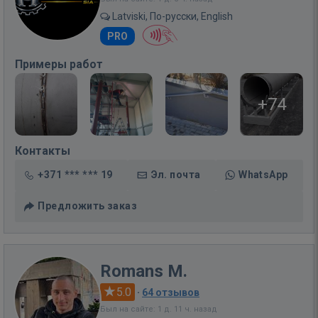
Latviski, По-русски, English
PRO
Примеры работ
+74
Контакты
+371 *** *** 19
Эл. почта
WhatsApp
Предложить заказ
Romans M.
5.0
·
64 отзывов
Был на сайте: 1 д. 11 ч. назад