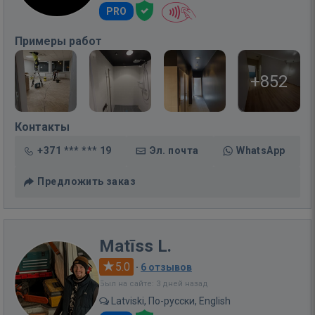
PRO
Примеры работ
+852
Контакты
+371 *** *** 19
Эл. почта
WhatsApp
Предложить заказ
Matīss L.
5.0
·
6 отзывов
Был на сайте: 3 дней назад
Latviski, По-русски, English