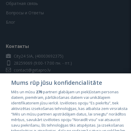
Обратная связь
Вопросы и Ответы
Блог
Контакты
City24 SIA, (40003692375)
28259069
(9:00-17:00 пн. - пт.)
contact@getapro.lv
Mums rūp jūsu konfidencialitāte
Mēs un mūsu
270
partneri glabājam un piekļūstam personas
datiem, piemēram, pārlūkošanas datiem vai unikālajiem
identifikatoriem jūsu ierīcē. Izvēloties opciju “Es piekrītu”, tiek
Страны
aktivizētas izsekošanas tehnoloģijas, kas atbalsta zem virsraksta
Эстония
“Mēs un mūsu partneri apstrādājam datus, lai sniegtu” norādītos
mērķus, savukārt izvēloties opciju “Noraidīt visu” vai atsaucot
Латвия
savu piekrišanu, šīs tehnoloģijas tiks atspējotas. Ja izsekošanas
tehnoloģijas ir atspējotas, daļa no redzamā satura un reklāmām