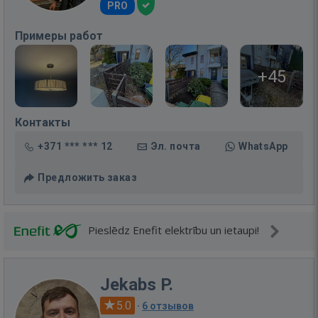
PRO
Примеры работ
+45
Контакты
+371 *** *** 12
Эл. почта
WhatsApp
Предложить заказ
Pieslēdz Enefit elektrību un ietaupi!
Jekabs P.
5.0
·
6 отзывов