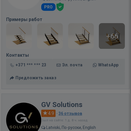
PRO
Примеры работ
+66
Контакты
+371 *** *** 23
Эл. почта
WhatsApp
Предложить заказ
GV Solutions
4.9
·
36 отзывов
Был на сайте: 1 д. 8 ч. назад
Latviski, По-русски, English