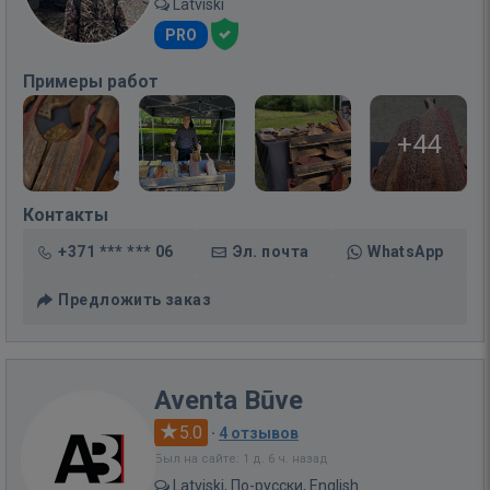
Latviski
PRO
Примеры работ
+44
Контакты
+371 *** *** 06
Эл. почта
WhatsApp
Предложить заказ
Aventa Būve
5.0
·
4 отзывов
Был на сайте: 1 д. 6 ч. назад
Latviski, По-русски, English