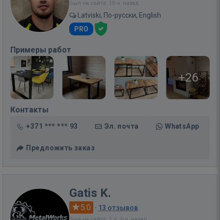
Был на сайте: 10 ч. назад
Latviski, По-русски, English
PRO
Примеры работ
+26
Контакты
+371 *** *** 93
Эл. почта
WhatsApp
Предложить заказ
Gatis K.
5.0
·
13 отзывов
Был на сайте: 1 д. 6 ч. назад