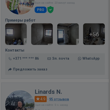
Был на сайте: 23 минут назад
PRO
Примеры работ
+56
Контакты
+371 *** *** 86
Эл. почта
WhatsApp
Предложить заказ
Linards N.
4.9
·
95 отзывов
Был на сайте: 5 ч. назад