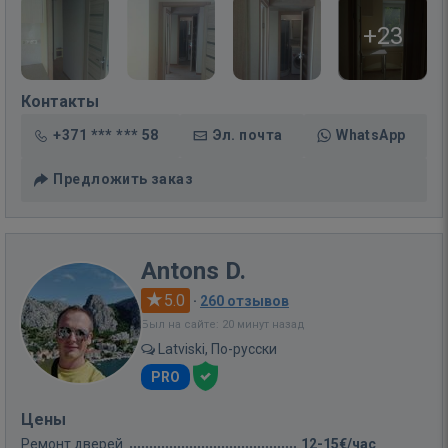
+23
Контакты
+371 *** *** 58
Эл. почта
WhatsApp
Предложить заказ
Antons D.
5.0
·
260 отзывов
Был на сайте: 20 минут назад
Latviski, По-русски
PRO
Цены
Ремонт дверей
12-15€/час