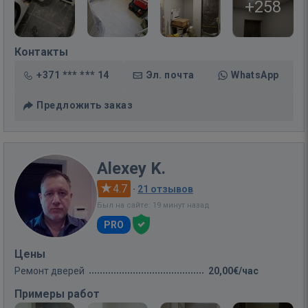
+258
Контакты
+371 *** *** 14
Эл. почта
WhatsApp
Предложить заказ
Alexey K.
4.7
·
21 отзывов
Был на сайте: 19 минут назад
PRO
Цены
Ремонт дверей
20,00€/час
Примеры работ