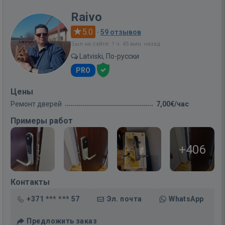
Raivo
5.0
·
59 отзывов
Был на сайте: 1 ч. 45 мин. назад
Latviski, По-русски
PRO
Цены
Ремонт дверей
7,00€/час
Примеры работ
+406
Контакты
+371 *** *** 57
Эл. почта
WhatsApp
Предложить заказ