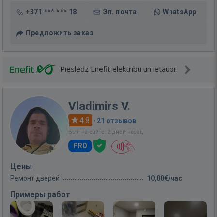
+371 *** *** 18
Эл. почта
WhatsApp
Предложить заказ
Pieslēdz Enefit elektrību un ietaupi!
Vladimirs V.
4.8
·
21 отзывов
Был на сайте: 2 дней назад
PRO
Цены
Ремонт дверей
10,00€/час
Примеры работ