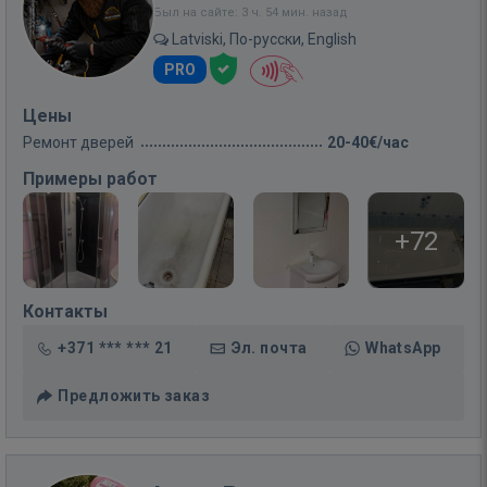
Был на сайте: 3 ч. 54 мин. назад
Latviski, По-русски, English
PRO
Цены
Ремонт дверей
20-40€/час
Примеры работ
+72
Контакты
+371 *** *** 21
Эл. почта
WhatsApp
Предложить заказ