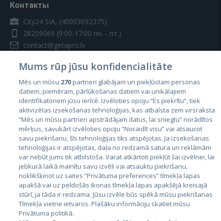
Контакты
City24 SIA, (40003692375)
28259069
(9:00-17:00 пн. - пт.)
contact@getapro.lv
Mums rūp jūsu konfidencialitāte
Mēs un mūsu
270
partneri glabājam un piekļūstam personas
datiem, piemēram, pārlūkošanas datiem vai unikālajiem
identifikatoriem jūsu ierīcē. Izvēloties opciju “Es piekrītu”, tiek
Страны
aktivizētas izsekošanas tehnoloģijas, kas atbalsta zem virsraksta
Эстония
“Mēs un mūsu partneri apstrādājam datus, lai sniegtu” norādītos
mērķus, savukārt izvēloties opciju “Noraidīt visu” vai atsaucot
Латвия
savu piekrišanu, šīs tehnoloģijas tiks atspējotas. Ja izsekošanas
tehnoloģijas ir atspējotas, daļa no redzamā satura un reklāmām
Литва
var nebūt jums tik atbilstoša. Varat atkārtoti piekļūt šai izvēlnei, lai
jebkurā laikā mainītu savu izvēli vai atsauktu piekrišanu,
noklikšķinot uz saites “Privātuma preferences” tīmekļa lapas
apakšā vai uz peldošās ikonas tīmekļa lapas apakšējā kreisajā
stūrī, ja tāda ir redzama. Jūsu izvēle būs spēkā mūsu piekrišanas
Tīmekļa vietne ietvaros. Plašāku informāciju skatiet mūsu
Privātuma politikā.