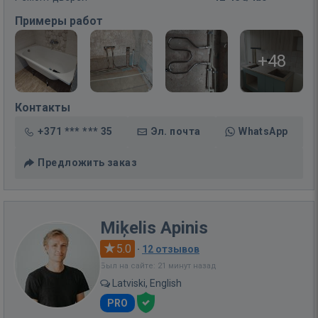
Примеры работ
+48
Контакты
+371 *** *** 35
Эл. почта
WhatsApp
Предложить заказ
Miķelis Apinis
5.0
·
12 отзывов
Был на сайте: 21 минут назад
Latviski, English
PRO