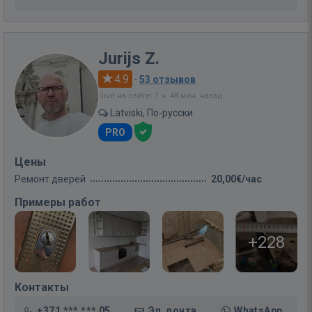
Jurijs Z.
4.9
·
53 отзывов
Был на сайте: 1 ч. 48 мин. назад
Latviski, По-русски
PRO
Цены
Ремонт дверей
20,00€/час
Примеры работ
+228
Контакты
+371 *** *** 05
Эл. почта
WhatsApp