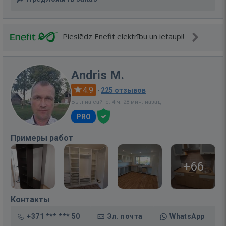
Pieslēdz Enefit elektrību un ietaupi!
Andris M.
4.9
·
225 отзывов
Был на сайте: 4 ч. 28 мин. назад
PRO
Примеры работ
+66
Контакты
+371 *** *** 50
Эл. почта
WhatsApp