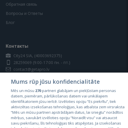
Обратная связь
Вопросы и Ответы
Блог
Контакты
City24 SIA, (40003692375)
28259069
(9:00-17:00 пн. - пт.)
contact@getapro.lv
Mums rūp jūsu konfidencialitāte
Mēs un mūsu
270
partneri glabājam un piekļūstam personas
datiem, piemēram, pārlūkošanas datiem vai unikālajiem
identifikatoriem jūsu ierīcē. Izvēloties opciju “Es piekrītu”, tiek
Страны
aktivizētas izsekošanas tehnoloģijas, kas atbalsta zem virsraksta
Эстония
“Mēs un mūsu partneri apstrādājam datus, lai sniegtu” norādītos
mērķus, savukārt izvēloties opciju “Noraidīt visu” vai atsaucot
Латвия
savu piekrišanu, šīs tehnoloģijas tiks atspējotas. Ja izsekošanas