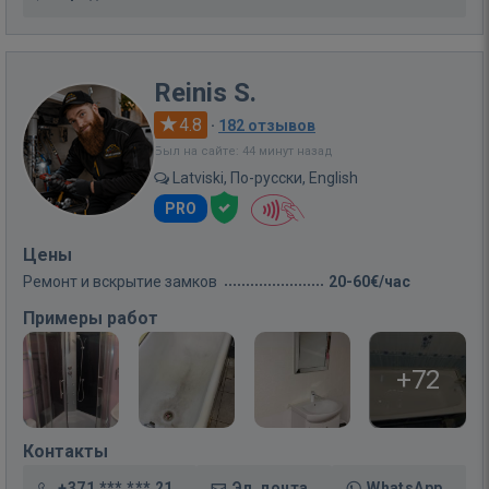
Reinis S.
4.8
·
182 отзывов
Был на сайте: 44 минут назад
Latviski, По-русски, English
PRO
Цены
Ремонт и вскрытие замков
20-60€/час
Примеры работ
+72
Контакты
+371 *** *** 21
Эл. почта
WhatsApp