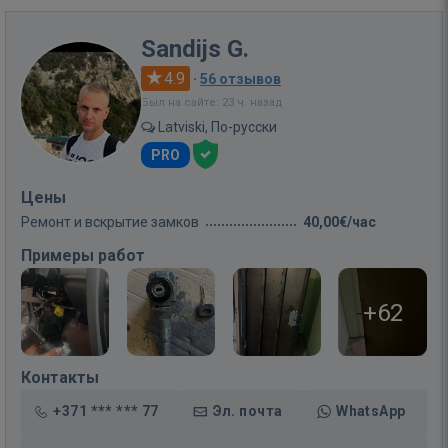
Sandijs G.
4.9
·
56 отзывов
Был на сайте: 23 ч. назад
Latviski, По-русски
PRO
Цены
Ремонт и вскрытие замков
40,00€/час
Примеры работ
+62
Контакты
+371 *** *** 77
Эл. почта
WhatsApp