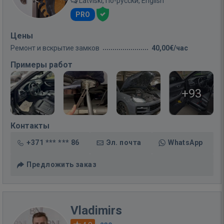
Latviski, По-русски, English
PRO
Цены
Ремонт и вскрытие замков
40,00€/час
Примеры работ
+93
Контакты
+371 *** *** 86
Эл. почта
WhatsApp
Предложить заказ
Vladimirs