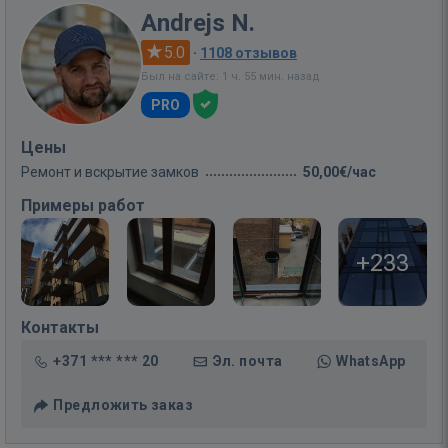
Andrejs N.
5.0
·
1108 отзывов
Был на сайте: 1 ч. 55 мин. назад
PRO
Цены
Ремонт и вскрытие замков
50,00€/час
Примеры работ
+233
Контакты
+371 *** *** 20
Эл. почта
WhatsApp
Предложить заказ