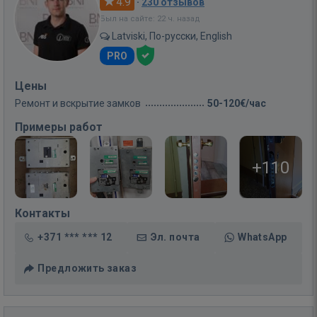
4.9
·
230 отзывов
Был на сайте: 22 ч. назад
Latviski, По-русски, English
PRO
Цены
Ремонт и вскрытие замков
50-120€/час
Примеры работ
+110
Контакты
+371 *** *** 12
Эл. почта
WhatsApp
Предложить заказ