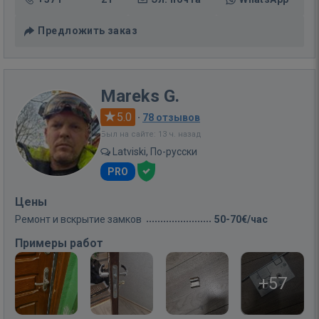
Предложить заказ
Mareks G.
5.0
·
78 отзывов
Был на сайте: 13 ч. назад
Latviski, По-русски
PRO
Цены
Ремонт и вскрытие замков
50-70€/час
Примеры работ
+57