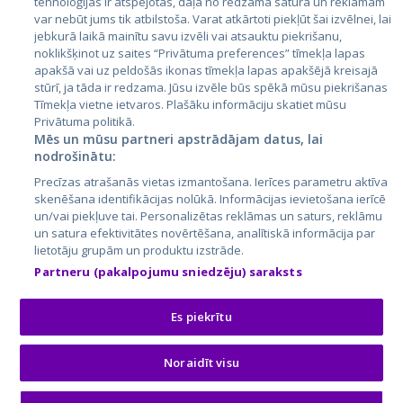
tehnoloģijas ir atspējotas, daļa no redzamā satura un reklāmām
Литва
var nebūt jums tik atbilstoša. Varat atkārtoti piekļūt šai izvēlnei, lai
jebkurā laikā mainītu savu izvēli vai atsauktu piekrišanu,
noklikšķinot uz saites “Privātuma preferences” tīmekļa lapas
apakšā vai uz peldošās ikonas tīmekļa lapas apakšējā kreisajā
stūrī, ja tāda ir redzama. Jūsu izvēle būs spēkā mūsu piekrišanas
Tīmekļa vietne ietvaros. Plašāku informāciju skatiet mūsu
Privātuma politikā.
Mēs un mūsu partneri apstrādājam datus, lai
nodrošinātu:
City24.lv
CVbankas.lt
Precīzas atrašanās vietas izmantošana. Ierīces parametru aktīva
City24.ee
Kainos.lt
skenēšana identifikācijas nolūkā. Informācijas ievietošana ierīcē
un/vai piekļuve tai. Personalizētas reklāmas un saturs, reklāmu
GetaPro.lv
Paslaugos.lt
un satura efektivitātes novērtēšana, analītiskā informācija par
GetaPro.ee
auto24.ee
lietotāju grupām un produktu izstrāde.
Skelbiu.lt
KV.ee
Partneru (pakalpojumu sniedzēju) saraksts
Autoplius.lt
Osta.ee
Aruodas.lt
KuldneBörs.ee
Es piekrītu
Noraidīt visu
© 2026 GetaPro. Все права защищены.