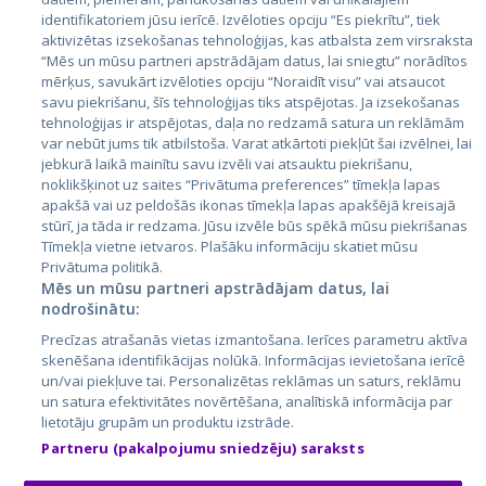
identifikatoriem jūsu ierīcē. Izvēloties opciju “Es piekrītu”, tiek
Страны
aktivizētas izsekošanas tehnoloģijas, kas atbalsta zem virsraksta
Эстония
“Mēs un mūsu partneri apstrādājam datus, lai sniegtu” norādītos
mērķus, savukārt izvēloties opciju “Noraidīt visu” vai atsaucot
Латвия
savu piekrišanu, šīs tehnoloģijas tiks atspējotas. Ja izsekošanas
tehnoloģijas ir atspējotas, daļa no redzamā satura un reklāmām
Литва
var nebūt jums tik atbilstoša. Varat atkārtoti piekļūt šai izvēlnei, lai
jebkurā laikā mainītu savu izvēli vai atsauktu piekrišanu,
noklikšķinot uz saites “Privātuma preferences” tīmekļa lapas
apakšā vai uz peldošās ikonas tīmekļa lapas apakšējā kreisajā
stūrī, ja tāda ir redzama. Jūsu izvēle būs spēkā mūsu piekrišanas
Tīmekļa vietne ietvaros. Plašāku informāciju skatiet mūsu
Privātuma politikā.
Mēs un mūsu partneri apstrādājam datus, lai
nodrošinātu:
City24.lv
CVbankas.lt
Precīzas atrašanās vietas izmantošana. Ierīces parametru aktīva
City24.ee
Kainos.lt
skenēšana identifikācijas nolūkā. Informācijas ievietošana ierīcē
un/vai piekļuve tai. Personalizētas reklāmas un saturs, reklāmu
GetaPro.lv
Paslaugos.lt
un satura efektivitātes novērtēšana, analītiskā informācija par
GetaPro.ee
auto24.ee
lietotāju grupām un produktu izstrāde.
Skelbiu.lt
KV.ee
Partneru (pakalpojumu sniedzēju) saraksts
Autoplius.lt
Osta.ee