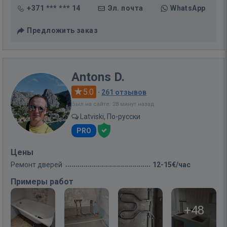
+371 *** *** 14
Эл. почта
WhatsApp
Предложить заказ
Antons D.
5.0
·
261 отзывов
Был на сайте: 28 минут назад
Latviski, По-русски
PRO
Цены
Ремонт дверей
12-15€/час
Примеры работ
+48