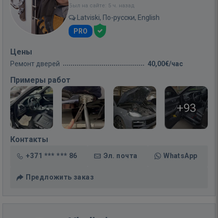
Был на сайте: 5 ч. назад
Latviski, По-русски, English
PRO
Цены
Ремонт дверей
40,00€/час
Примеры работ
+93
Контакты
+371 *** *** 86
Эл. почта
WhatsApp
Предложить заказ