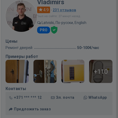
Vladimirs
4.9
·
231 отзывов
Был на сайте: 27 минут назад
Latviski, По-русски, English
PRO
Цены
Ремонт дверей
50-100€/час
Примеры работ
+110
Контакты
+371 *** *** 12
Эл. почта
WhatsApp
Предложить заказ