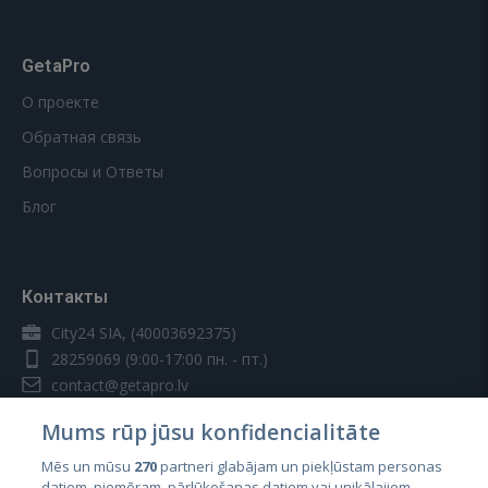
GetaPro
О проекте
Обратная связь
Вопросы и Ответы
Блог
Контакты
City24 SIA, (40003692375)
28259069
(9:00-17:00 пн. - пт.)
contact@getapro.lv
Mums rūp jūsu konfidencialitāte
Mēs un mūsu
270
partneri glabājam un piekļūstam personas
datiem, piemēram, pārlūkošanas datiem vai unikālajiem