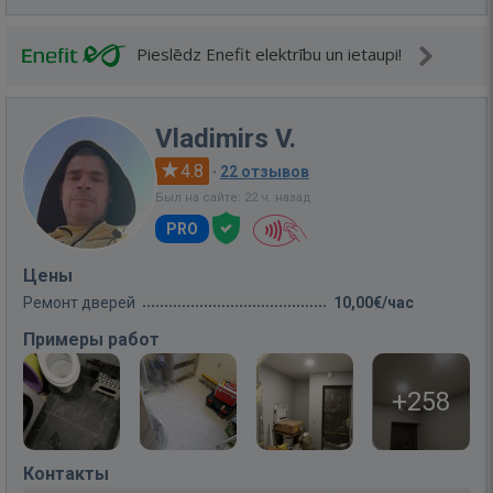
Pieslēdz Enefit elektrību un ietaupi!
Vladimirs V.
4.8
·
22 отзывов
Был на сайте: 22 ч. назад
PRO
Цены
Ремонт дверей
10,00€/час
Примеры работ
+258
Контакты