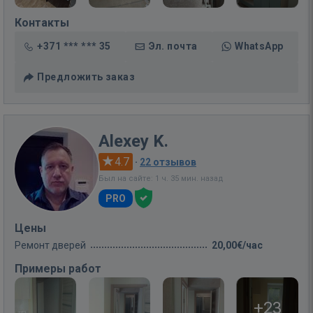
Контакты
+371 *** *** 35
Эл. почта
WhatsApp
Предложить заказ
Alexey K.
4.7
·
22 отзывов
Был на сайте: 1 ч. 35 мин. назад
PRO
Цены
Ремонт дверей
20,00€/час
Примеры работ
+23