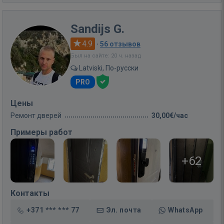
Sandijs G.
4.9
·
56 отзывов
Был на сайте: 20 ч. назад
Latviski, По-русски
PRO
Цены
Ремонт дверей
30,00€/час
Примеры работ
+62
Контакты
+371 *** *** 77
Эл. почта
WhatsApp