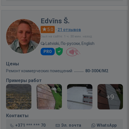
Edvīns Š.
5.0
·
21 отзывов
Был на сайте: 1 ч. 30 мин. назад
Latviski, По-русски, English
PRO
Цены
Ремонт коммерческих помещений
80-300€/M2
Примеры работ
+9
Контакты
+371 *** *** 70
Эл. почта
WhatsApp