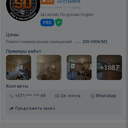
4.8
·
33 отзывов
Был на сайте: 17 ч. назад
Latviski, По-русски, English
PRO
Цены
Ремонт коммерческих помещений
200-500€/M2
Примеры работ
+1887
Контакты
+371 *** *** 69
Эл. почта
WhatsApp
Предложить заказ