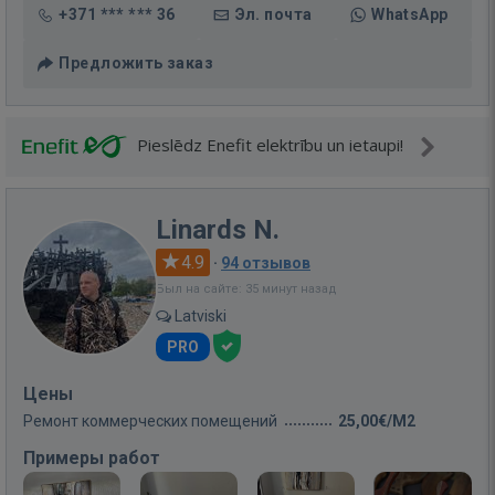
+371 *** *** 36
Эл. почта
WhatsApp
Предложить заказ
Pieslēdz Enefit elektrību un ietaupi!
Linards N.
4.9
·
94 отзывов
Был на сайте: 35 минут назад
Latviski
PRO
Цены
Ремонт коммерческих помещений
25,00€/M2
Примеры работ