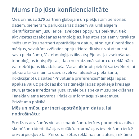
Mums rūp jūsu konfidencialitāte
Mēs un mūsu
270
partneri glabājam un piekļūstam personas
datiem, piemēram, pārlūkošanas datiem vai unikālajiem
identifikatoriem jūsu ierīcē. Izvēloties opciju “Es piekrītu”, tiek
Страны
aktivizētas izsekošanas tehnoloģijas, kas atbalsta zem virsraksta
Эстония
“Mēs un mūsu partneri apstrādājam datus, lai sniegtu” norādītos
mērķus, savukārt izvēloties opciju “Noraidīt visu” vai atsaucot
Латвия
savu piekrišanu, šīs tehnoloģijas tiks atspējotas. Ja izsekošanas
tehnoloģijas ir atspējotas, daļa no redzamā satura un reklāmām
Литва
var nebūt jums tik atbilstoša. Varat atkārtoti piekļūt šai izvēlnei, lai
jebkurā laikā mainītu savu izvēli vai atsauktu piekrišanu,
noklikšķinot uz saites “Privātuma preferences” tīmekļa lapas
apakšā vai uz peldošās ikonas tīmekļa lapas apakšējā kreisajā
stūrī, ja tāda ir redzama. Jūsu izvēle būs spēkā mūsu piekrišanas
Tīmekļa vietne ietvaros. Plašāku informāciju skatiet mūsu
Privātuma politikā.
Mēs un mūsu partneri apstrādājam datus, lai
nodrošinātu:
City24.lv
CVbankas.lt
Precīzas atrašanās vietas izmantošana. Ierīces parametru aktīva
City24.ee
Kainos.lt
skenēšana identifikācijas nolūkā. Informācijas ievietošana ierīcē
un/vai piekļuve tai. Personalizētas reklāmas un saturs, reklāmu
GetaPro.lv
Paslaugos.lt