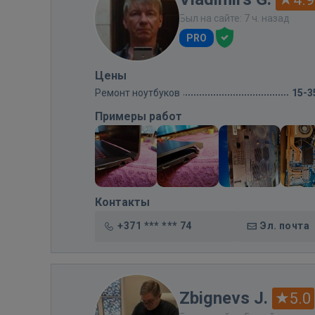
Был на сайте: 7 ч. назад
PRO
Цены
Ремонт ноутбуков
15-3
Примеры работ
Контакты
+371 *** *** 74
Эл. почта
Zbignevs J.
5.0