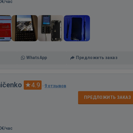
0€/час
WhatsApp
Предложить заказ
ņičenko
4.9
·
9 отзывов
ПРЕДЛОЖИТЬ ЗАКАЗ
0€/час