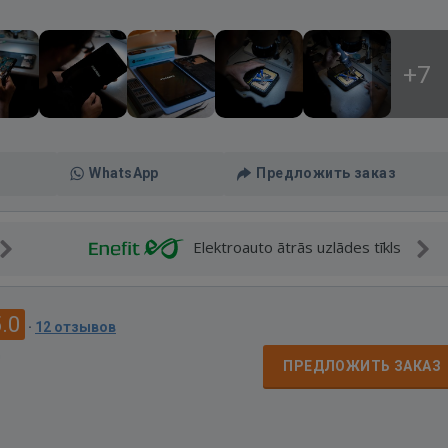
+7
WhatsApp
Предложить заказ
Elektroauto ātrās uzlādes tīkls
.0
·
12 отзывов
д
ПРЕДЛОЖИТЬ ЗАКАЗ