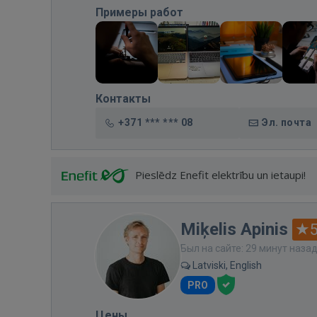
Примеры работ
Контакты
+371 *** *** 08
Эл. почта
Pieslēdz Enefit elektrību un ietaupi!
Miķelis Apinis
5
Был на сайте: 29 минут наза
Latviski, English
PRO
Цены