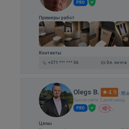
PRO
Примеры работ
Контакты
+371 *** *** 56
Эл. почта
Olegs B.
4.9
·
95 
Был на сайте: 3 дней назад
PRO
Цены