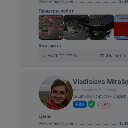
Ремонт ноутбуков
25,0
Примеры работ
Контакты
+371 *** *** 43
Эл. почта
Vladislavs Miroš
Был на сайте: 8 ч. назад
Latviski, По-русски, English
PRO
Цены
Ремонт ноутбуков
15,0