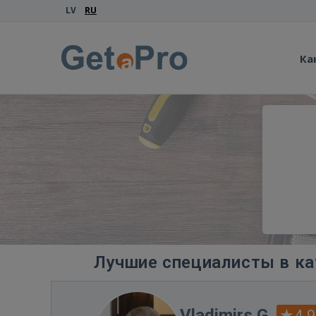
LV
RU
Ка
Лучшие специалисты в ка
Vladimirs G.
4.9