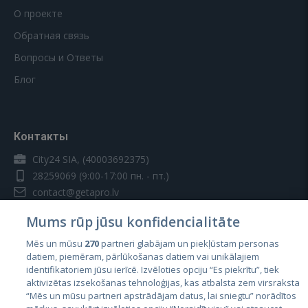
О проекте
Обратная связь
Вопросы и Ответы
Блог
Контакты
City24 SIA, (40003692375)
28259069
(9:00-17:00 пн. - пт.)
contact@getapro.lv
Mums rūp jūsu konfidencialitāte
Mēs un mūsu
270
partneri glabājam un piekļūstam personas
datiem, piemēram, pārlūkošanas datiem vai unikālajiem
identifikatoriem jūsu ierīcē. Izvēloties opciju “Es piekrītu”, tiek
Страны
aktivizētas izsekošanas tehnoloģijas, kas atbalsta zem virsraksta
Эстония
“Mēs un mūsu partneri apstrādājam datus, lai sniegtu” norādītos