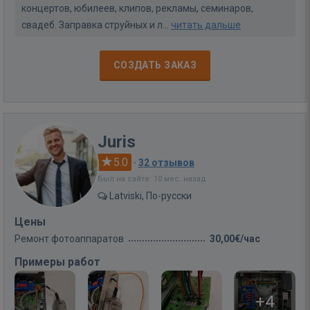
концертов, юбилеев, клипов, рекламы, семинаров,
свадеб. Заправка струйных и л...
читать дальше
СОЗДАТЬ ЗАКАЗ
Juris
5.0
·
32 отзывов
Был на сайте: 10 мес. назад
Latviski, По-русски
Цены
Ремонт фотоаппаратов
30,00€/час
Примеры работ
+4