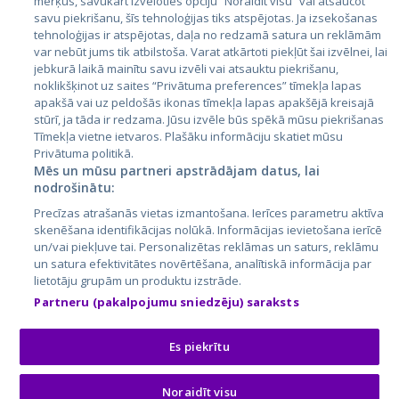
mērķus, savukārt izvēloties opciju “Noraidīt visu” vai atsaucot
Латвия
savu piekrišanu, šīs tehnoloģijas tiks atspējotas. Ja izsekošanas
tehnoloģijas ir atspējotas, daļa no redzamā satura un reklāmām
Литва
var nebūt jums tik atbilstoša. Varat atkārtoti piekļūt šai izvēlnei, lai
jebkurā laikā mainītu savu izvēli vai atsauktu piekrišanu,
noklikšķinot uz saites “Privātuma preferences” tīmekļa lapas
apakšā vai uz peldošās ikonas tīmekļa lapas apakšējā kreisajā
stūrī, ja tāda ir redzama. Jūsu izvēle būs spēkā mūsu piekrišanas
Tīmekļa vietne ietvaros. Plašāku informāciju skatiet mūsu
Privātuma politikā.
Mēs un mūsu partneri apstrādājam datus, lai
nodrošinātu:
City24.lv
CVbankas.lt
Precīzas atrašanās vietas izmantošana. Ierīces parametru aktīva
City24.ee
Kainos.lt
skenēšana identifikācijas nolūkā. Informācijas ievietošana ierīcē
un/vai piekļuve tai. Personalizētas reklāmas un saturs, reklāmu
GetaPro.lv
Paslaugos.lt
un satura efektivitātes novērtēšana, analītiskā informācija par
GetaPro.ee
auto24.ee
lietotāju grupām un produktu izstrāde.
Skelbiu.lt
KV.ee
Partneru (pakalpojumu sniedzēju) saraksts
Autoplius.lt
Osta.ee
Aruodas.lt
KuldneBörs.ee
Es piekrītu
Noraidīt visu