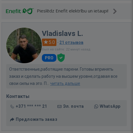
Pieslēdz Enefit elektrību un ietaupi!
Vladislavs L.
5.0
·
21 отзывов
Был на сайте: 22 минут назад
PRO
Ответственные,работящие парени. Готовы впринять
заказ и сделать работу на высшем уровне,отдавая все
свои силы на это. П...
читать дальше
Контакты
+371 *** *** 21
Эл. почта
WhatsApp
Предложить заказ