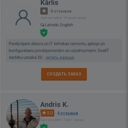
Kārlis
·
0 отзывов
Был на сайте: 19 дней назад
Latviski, English
Piedāvājam datoru un IT tehnikas remontu, apkopi un
konfigurēšanu privātpersonām un uzņēmumiem. DealIT
darbību uzsāka 20...
читать дальше
СОЗДАТЬ ЗАКАЗ
Andris K.
5.0
·
4 отзывов
Был на сайте: 1 мес. назад