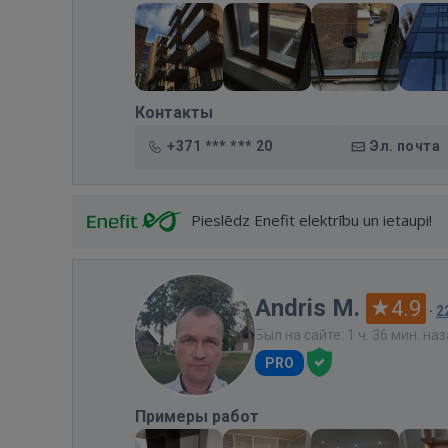
Контакты
+371 *** *** 20
Эл. почта
Pieslēdz Enefit elektrību un ietaupi!
Andris M.
4.9
·
2
Был на сайте: 1 ч. 36 мин. на
PRO
Примеры работ