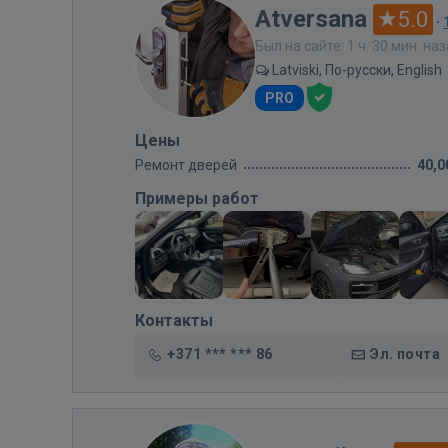
Atversana
5.0
·
Был на сайте: 1 ч. 30 мин. на
Latviski, По-русски, English
PRO
Цены
Ремонт дверей
40,0
Примеры работ
Контакты
+371 *** *** 86
Эл. почта