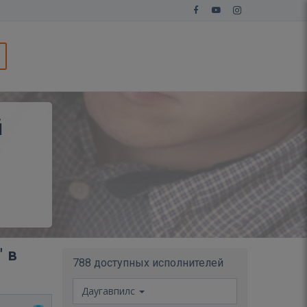
й
 в
788 доступных исполнителей
Даугавпилс