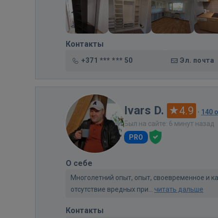
Контакты
+371 *** *** 50
Эл. почта
Ivars D.
4.9
·
140 
Был на сайте: 6 минут назад
PRO
О себе
Многолетний опыт, опыт, своевременное и к
отсутствие вредных при...
читать дальше
Контакты