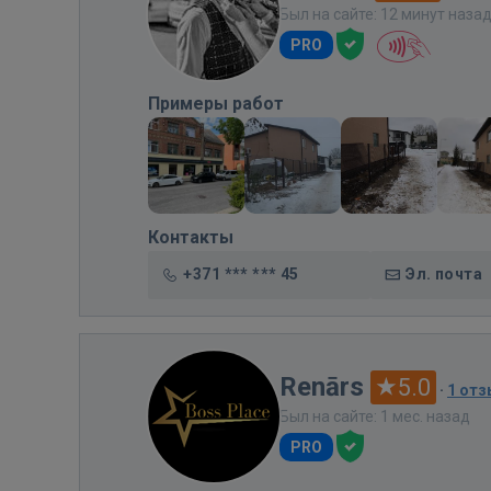
Был на сайте: 12 минут наза
PRO
Примеры работ
Контакты
+371 *** *** 45
Эл. почта
Renārs
5.0
·
1 от
Был на сайте: 1 мес. назад
PRO