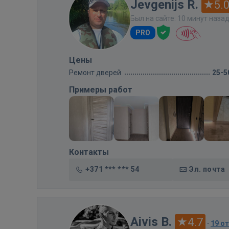
Jevgenijs R.
5.
Был на сайте: 10 минут наза
PRO
Цены
Ремонт дверей
25-5
Примеры работ
Контакты
+371 *** *** 54
Эл. почта
Aivis B.
4.7
·
19 о