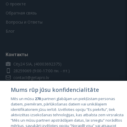
О проекте
Обратная связь
Вопросы и Ответы
Блог
Контакты
City24 SIA, (40003692375)
28259069
(9:00-17:00 пн. - пт.)
contact@getapro.lv
Mums rūp jūsu konfidencialitāte
Mēs un mūsu
270
partneri glabājam un piekļūstam personas
datiem, piemēram, pārlūkošanas datiem vai unikālajiem
identifikatoriem jūsu ierīcē. Izvēloties opciju “Es piekrītu”, tiek
Страны
aktivizētas izsekošanas tehnoloģijas, kas atbalsta zem virsraksta
Эстония
“Mēs un mūsu partneri apstrādājam datus, lai sniegtu” norādītos
mērķus, savukārt izvēloties opciju “Noraidīt visu” vai atsaucot