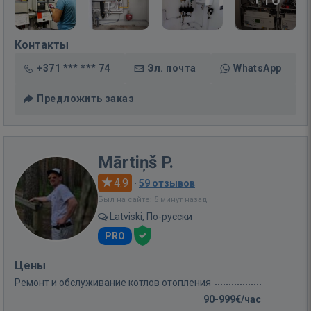
Контакты
+371 *** *** 74
Эл. почта
WhatsApp
Предложить заказ
Mārtiņš P.
4.9
·
59 отзывов
Был на сайте: 5 минут назад
Latviski, По-русски
PRO
Цены
Ремонт и обслуживание котлов отопления
90-999€/час