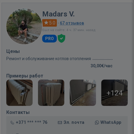
Madars V.
5.0
·
67 отзывов
Был на сайте: 4 ч. 37 мин. назад
PRO
Цены
Ремонт и обслуживание котлов отопления
30,00€/час
Примеры работ
+124
Контакты
+371 *** *** 76
Эл. почта
WhatsApp