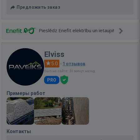
Предложить заказ
Pieslēdz Enefit elektrību un ietaupi!
Elviss
5.0
·
1 отзывов
Был на сайте: 31 минут назад
PRO
Примеры работ
Контакты