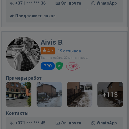
+371 *** *** 36
Эл. почта
WhatsApp
Предложить заказ
Aivis B.
4.7
·
19 отзывов
Был на сайте: 20 минут назад
PRO
Примеры работ
+113
Контакты
+371 *** *** 45
Эл. почта
WhatsApp