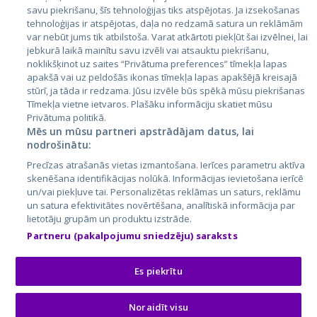
Латвия
savu piekrišanu, šīs tehnoloģijas tiks atspējotas. Ja izsekošanas
tehnoloģijas ir atspējotas, daļa no redzamā satura un reklāmām
Литва
var nebūt jums tik atbilstoša. Varat atkārtoti piekļūt šai izvēlnei, lai
jebkurā laikā mainītu savu izvēli vai atsauktu piekrišanu,
noklikšķinot uz saites “Privātuma preferences” tīmekļa lapas
apakšā vai uz peldošās ikonas tīmekļa lapas apakšējā kreisajā
stūrī, ja tāda ir redzama. Jūsu izvēle būs spēkā mūsu piekrišanas
Tīmekļa vietne ietvaros. Plašāku informāciju skatiet mūsu
Privātuma politikā.
Mēs un mūsu partneri apstrādājam datus, lai
nodrošinātu:
City24.lv
CVbankas.lt
Precīzas atrašanās vietas izmantošana. Ierīces parametru aktīva
City24.ee
Kainos.lt
skenēšana identifikācijas nolūkā. Informācijas ievietošana ierīcē
un/vai piekļuve tai. Personalizētas reklāmas un saturs, reklāmu
GetaPro.lv
Paslaugos.lt
un satura efektivitātes novērtēšana, analītiskā informācija par
GetaPro.ee
auto24.ee
lietotāju grupām un produktu izstrāde.
Skelbiu.lt
KV.ee
Partneru (pakalpojumu sniedzēju) saraksts
Autoplius.lt
Osta.ee
Aruodas.lt
KuldneBörs.ee
Es piekrītu
Noraidīt visu