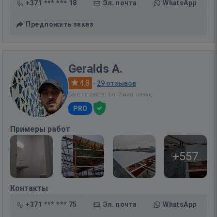
+371 *** *** 18
Эл. почта
WhatsApp
Предложить заказ
Geralds A.
4.8
·
29 отзывов
Был на сайте: 1 ч. 7 мин. назад
PRO
Примеры работ
+557
Контакты
+371 *** *** 75
Эл. почта
WhatsApp