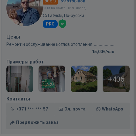
5.0
·
59 отзывов
Был на сайте: 18 ч. назад
Latviski, По-русски
PRO
Цены
Ремонт и обслуживание котлов отопления
15,00€/час
Примеры работ
+406
Контакты
+371 *** *** 57
Эл. почта
WhatsApp
Предложить заказ