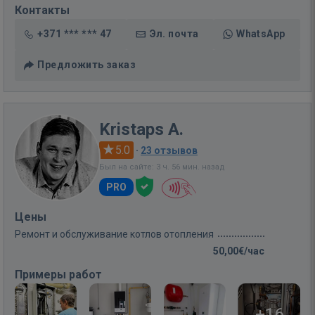
Контакты
+371 *** *** 47
Эл. почта
WhatsApp
Предложить заказ
Kristaps A.
5.0
·
23 отзывов
Был на сайте: 3 ч. 56 мин. назад
PRO
Цены
Ремонт и обслуживание котлов отопления
50,00€/час
Примеры работ
+16