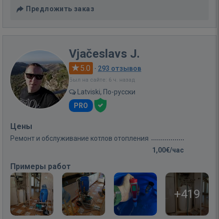
Предложить заказ
Vjačeslavs J.
5.0
·
293 отзывов
Был на сайте: 6 ч. назад
Latviski, По-русски
PRO
Цены
Ремонт и обслуживание котлов отопления
1,00€/час
Примеры работ
+419