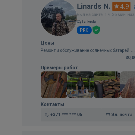
Linards N.
4.9
·
Был на сайте: 1 ч. 36 мин. на
Latviski
PRO
Цены
Ремонт и обслуживание солнечных батарей
30,0
Примеры работ
Контакты
+371 *** *** 06
Эл. почта