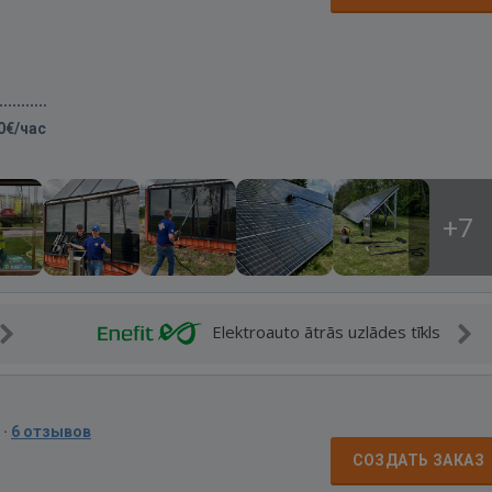
0€/час
+7
Elektroauto ātrās uzlādes tīkls
·
6 отзывов
СОЗДАТЬ ЗАКАЗ