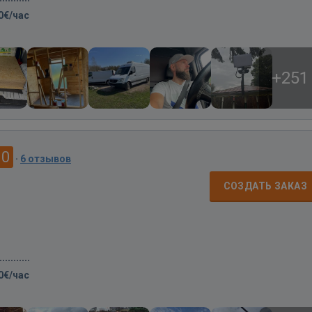
0€/час
+251
.0
·
6 отзывов
СОЗДАТЬ ЗАКАЗ
0€/час