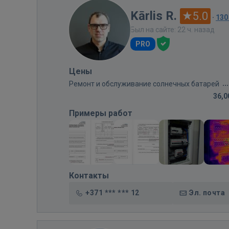
Kārlis R.
5.0
·
130
Был на сайте: 22 ч. назад
PRO
Цены
Ремонт и обслуживание солнечных батарей
36,0
Примеры работ
Контакты
+371 *** *** 12
Эл. почта