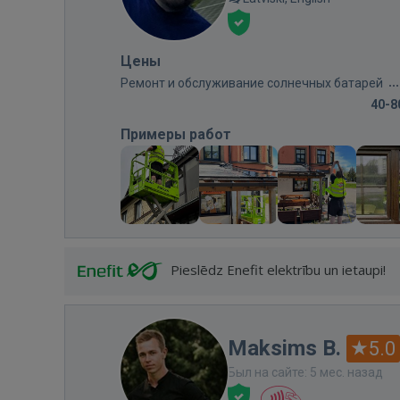
Цены
Ремонт и обслуживание солнечных батарей
40-8
Примеры работ
Pieslēdz Enefit elektrību un ietaupi!
Maksims B.
5.0
Был на сайте: 5 мес. назад