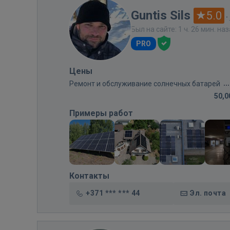
Guntis Sils
5.0
·
Был на сайте: 1 ч. 26 мин. на
PRO
Цены
Ремонт и обслуживание солнечных батарей
50,0
Примеры работ
Контакты
+371 *** *** 44
Эл. почта