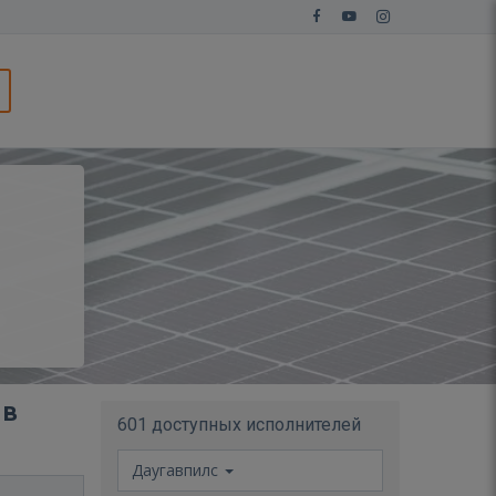
 в
601 доступных исполнителей
Даугавпилс