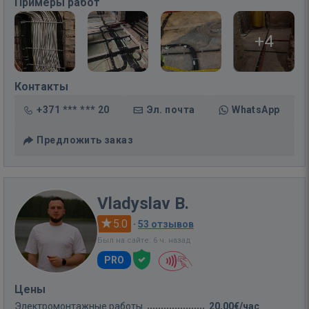
Примеры работ
+4
Контакты
+371 *** *** 20
Эл. почта
WhatsApp
Предложить заказ
Vladyslav B.
5.0
·
53 отзывов
Был на сайте: 6 ч. назад
PRO
Цены
Электромонтажные работы
20,00€/час