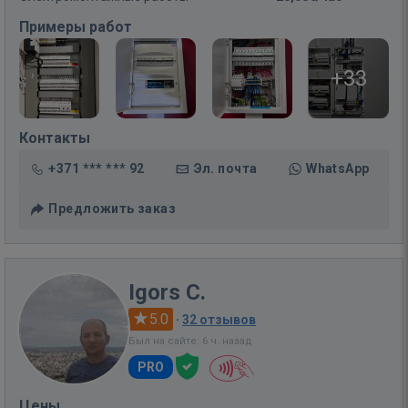
Примеры работ
+33
Контакты
+371 *** *** 92
Эл. почта
WhatsApp
Предложить заказ
Igors C.
5.0
·
32 отзывов
Был на сайте: 6 ч. назад
PRO
Цены