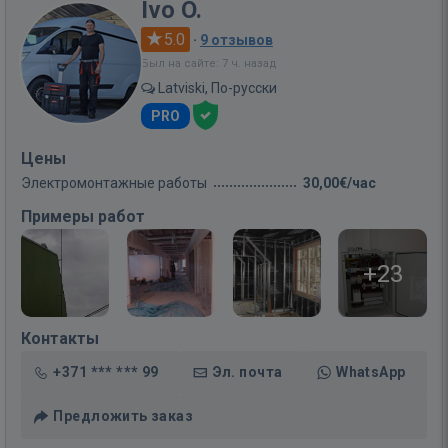
Ivo O.
5.0
·
9 отзывов
Был на сайте: 7 ч. назад
Latviski, По-русски
PRO
Цены
Электромонтажные работы
30,00€/час
Примеры работ
+23
Контакты
+371 *** *** 99
Эл. почта
WhatsApp
Предложить заказ