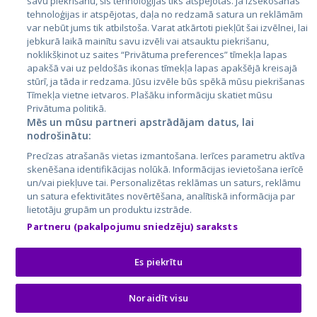
savu piekrišanu, šīs tehnoloģijas tiks atspējotas. Ja izsekošanas
tehnoloģijas ir atspējotas, daļa no redzamā satura un reklāmām
Литва
var nebūt jums tik atbilstoša. Varat atkārtoti piekļūt šai izvēlnei, lai
jebkurā laikā mainītu savu izvēli vai atsauktu piekrišanu,
noklikšķinot uz saites “Privātuma preferences” tīmekļa lapas
apakšā vai uz peldošās ikonas tīmekļa lapas apakšējā kreisajā
stūrī, ja tāda ir redzama. Jūsu izvēle būs spēkā mūsu piekrišanas
Tīmekļa vietne ietvaros. Plašāku informāciju skatiet mūsu
Privātuma politikā.
Mēs un mūsu partneri apstrādājam datus, lai
nodrošinātu:
City24.lv
CVbankas.lt
Precīzas atrašanās vietas izmantošana. Ierīces parametru aktīva
City24.ee
Kainos.lt
skenēšana identifikācijas nolūkā. Informācijas ievietošana ierīcē
un/vai piekļuve tai. Personalizētas reklāmas un saturs, reklāmu
GetaPro.lv
Paslaugos.lt
un satura efektivitātes novērtēšana, analītiskā informācija par
GetaPro.ee
auto24.ee
lietotāju grupām un produktu izstrāde.
Skelbiu.lt
KV.ee
Partneru (pakalpojumu sniedzēju) saraksts
Autoplius.lt
Osta.ee
Aruodas.lt
KuldneBörs.ee
Es piekrītu
Noraidīt visu