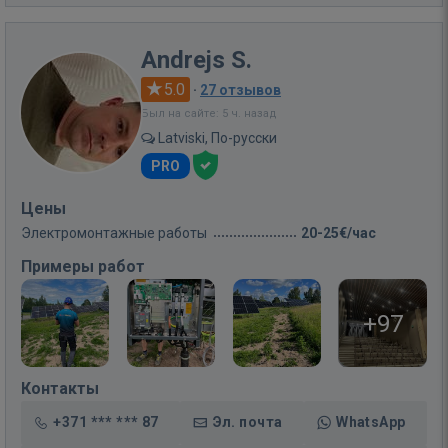
Andrejs S.
5.0
·
27 отзывов
Был на сайте: 5 ч. назад
Latviski, По-русски
PRO
Цены
Электромонтажные работы
20-25€/час
Примеры работ
+97
Контакты
+371 *** *** 87
Эл. почта
WhatsApp