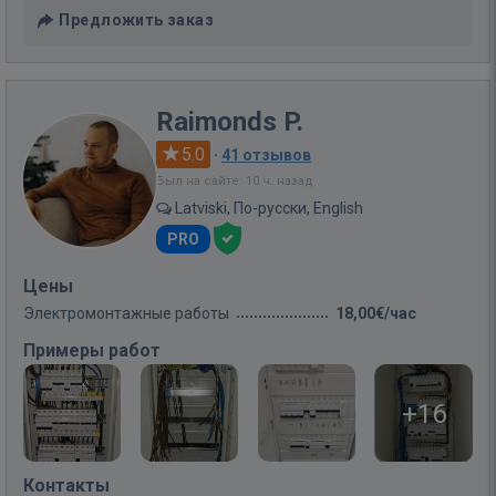
Предложить заказ
Raimonds P.
5.0
·
41 отзывов
Был на сайте: 10 ч. назад
Latviski, По-русски, English
PRO
Цены
Электромонтажные работы
18,00€/час
Примеры работ
+16
Контакты