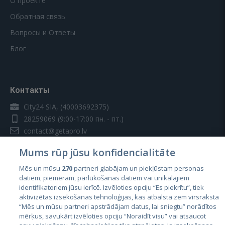
О проекте
Обратная связь
Вопросы и Ответы
Блог
Контакты
City24 SIA, (40003692375)
28259069
(9:00-17:00 пн. - пт.)
contact@getapro.lv
Mums rūp jūsu konfidencialitāte
Mēs un mūsu
270
partneri glabājam un piekļūstam personas
datiem, piemēram, pārlūkošanas datiem vai unikālajiem
identifikatoriem jūsu ierīcē. Izvēloties opciju “Es piekrītu”, tiek
Страны
aktivizētas izsekošanas tehnoloģijas, kas atbalsta zem virsraksta
Эстония
“Mēs un mūsu partneri apstrādājam datus, lai sniegtu” norādītos
mērķus, savukārt izvēloties opciju “Noraidīt visu” vai atsaucot
Латвия