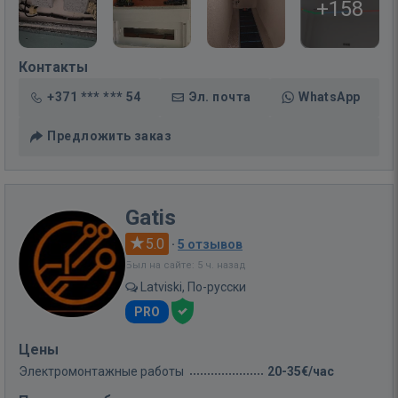
+158
Контакты
+371 *** *** 54
Эл. почта
WhatsApp
Предложить заказ
Gatis
5.0
·
5 отзывов
Был на сайте: 5 ч. назад
Latviski, По-русски
PRO
Цены
Электромонтажные работы
20-35€/час