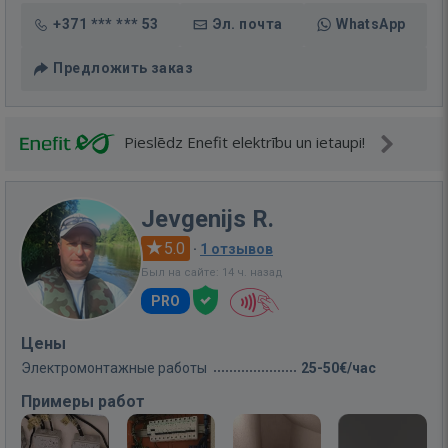
+371 *** *** 53
Эл. почта
WhatsApp
Предложить заказ
Pieslēdz Enefit elektrību un ietaupi!
Jevgenijs R.
5.0
·
1 отзывов
Был на сайте: 14 ч. назад
PRO
Цены
Электромонтажные работы
25-50€/час
Примеры работ