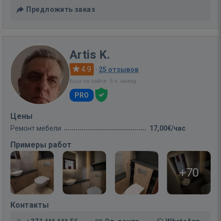
Предложить заказ
Artis K.
4.9
·
25 отзывов
Был на сайте: 5 ч. назад
PRO
Цены
Ремонт мебели
17,00€/час
Примеры работ
+70
Контакты