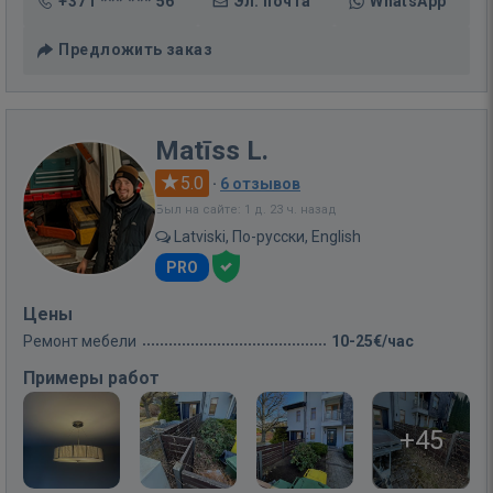
+371 *** *** 56
Эл. почта
WhatsApp
Предложить заказ
Matīss L.
5.0
·
6 отзывов
Был на сайте: 1 д. 23 ч. назад
Latviski, По-русски, English
PRO
Цены
Ремонт мебели
10-25€/час
Примеры работ
+45