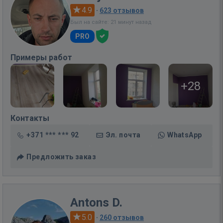
4.9
·
623 отзывов
Был на сайте: 21 минут назад
PRO
Примеры работ
+28
Контакты
+371 *** *** 92
Эл. почта
WhatsApp
Предложить заказ
Antons D.
5.0
·
260 отзывов