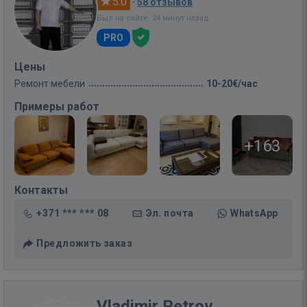
5.0
·
58 отзывов
Был на сайте: 24 минут назад
PRO
Цены
Ремонт мебели
10-20€/час
Примеры работ
+163
Контакты
+371 *** *** 08
Эл. почта
WhatsApp
Предложить заказ
Vladimir Petrov