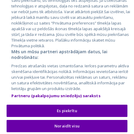
savu piekrišanu, šīs tehnoloģijas tiks atspējotas. Ja izsekošanas
tehnoloģijas ir atspējotas, daļa no redzamā satura un reklāmām
Литва
var nebūt jums tik atbilstoša. Varat atkārtoti piekļūt šai izvēlnei, lai
jebkurā laikā mainītu savu izvēli vai atsauktu piekrišanu,
noklikšķinot uz saites “Privātuma preferences” tīmekļa lapas
apakšā vai uz peldošās ikonas tīmekļa lapas apakšējā kreisajā
stūrī, ja tāda ir redzama. Jūsu izvēle būs spēkā mūsu piekrišanas
Tīmekļa vietne ietvaros. Plašāku informāciju skatiet mūsu
Privātuma politikā.
Mēs un mūsu partneri apstrādājam datus, lai
nodrošinātu:
City24.lv
CVbankas.lt
Precīzas atrašanās vietas izmantošana. Ierīces parametru aktīva
City24.ee
Kainos.lt
skenēšana identifikācijas nolūkā. Informācijas ievietošana ierīcē
un/vai piekļuve tai. Personalizētas reklāmas un saturs, reklāmu
GetaPro.lv
Paslaugos.lt
un satura efektivitātes novērtēšana, analītiskā informācija par
GetaPro.ee
auto24.ee
lietotāju grupām un produktu izstrāde.
Skelbiu.lt
KV.ee
Partneru (pakalpojumu sniedzēju) saraksts
Autoplius.lt
Osta.ee
Aruodas.lt
KuldneBörs.ee
Es piekrītu
Noraidīt visu