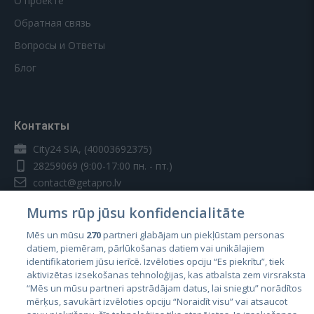
О проекте
Обратная связь
Вопросы и Ответы
Блог
Контакты
City24 SIA, (40003692375)
28259069
(9:00-17:00 пн. - пт.)
contact@getapro.lv
Mums rūp jūsu konfidencialitāte
Mēs un mūsu
270
partneri glabājam un piekļūstam personas
datiem, piemēram, pārlūkošanas datiem vai unikālajiem
identifikatoriem jūsu ierīcē. Izvēloties opciju “Es piekrītu”, tiek
Страны
aktivizētas izsekošanas tehnoloģijas, kas atbalsta zem virsraksta
Эстония
“Mēs un mūsu partneri apstrādājam datus, lai sniegtu” norādītos
mērķus, savukārt izvēloties opciju “Noraidīt visu” vai atsaucot
Латвия