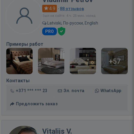
4.9
·
88 отзывов
Был на сайте: 4 ч. 25 мин. назад
Latviski, По-русски, English
PRO
Примеры работ
+57
Контакты
+371 *** *** 23
Эл. почта
WhatsApp
Предложить заказ
Vitalijs V.