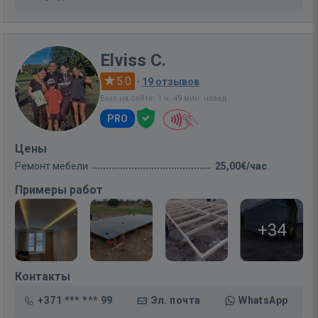
Elviss C.
5.0
·
19 отзывов
Был на сайте: 1 ч. 49 мин. назад
PRO
Цены
Ремонт мебели
25,00€/час
Примеры работ
+34
Контакты
+371 *** *** 99
Эл. почта
WhatsApp