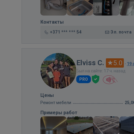
Контакты
+371 *** *** 54
Эл. почта
Elviss C.
5.0
·
19
Был на сайте: 17 ч. назад
PRO
Цены
Ремонт мебели
25,0
Примеры работ