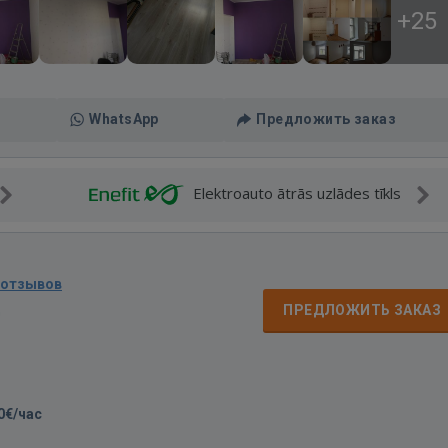
+25
WhatsApp
Предложить заказ
Elektroauto ātrās uzlādes tīkls
 отзывов
д
ПРЕДЛОЖИТЬ ЗАКАЗ
0€/час