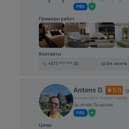
PRO
Примеры работ
Контакты
+371 *** *** 23
Эл. почта
Antons D.
5.0
·
2
Был на сайте: 9 минут назад
Latviski, По-русски
PRO
Цены