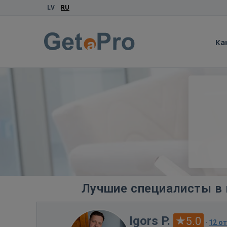
LV
RU
Ка
Лучшие специалисты в 
Igors P.
5.0
·
12 о