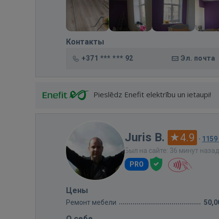
Контакты
+371 *** *** 92
Эл. почта
Pieslēdz Enefit elektrību un ietaupi!
Juris B.
4.9
·
1159
Был на сайте: 36 минут наза
PRO
Цены
Ремонт мебели
50,0
О себе