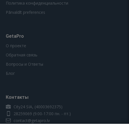
Политика конфиденциальности
Pārvaldīt preferences
GetaPro
О проекте
Обратная связь
Вопросы и Ответы
Блог
Контакты
City24 SIA, (40003692375)
28259069
(9:00-17:00 пн. - пт.)
contact@getapro.lv