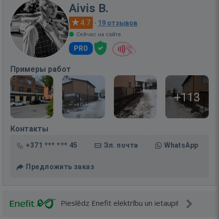
Aivis B.
4.7
·
19 отзывов
Сейчас на сайте
PRO
Примеры работ
+113
Контакты
+371 *** *** 45
Эл. почта
WhatsApp
Предложить заказ
Pieslēdz Enefit elektrību un ietaupi!