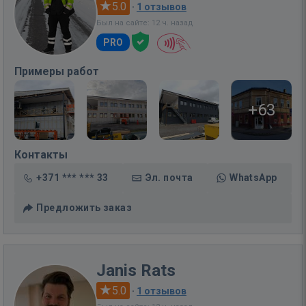
5.0
·
1 отзывов
Был на сайте: 12 ч. назад
PRO
Примеры работ
+63
Контакты
+371 *** *** 33
Эл. почта
WhatsApp
Предложить заказ
Janis Rats
5.0
·
1 отзывов