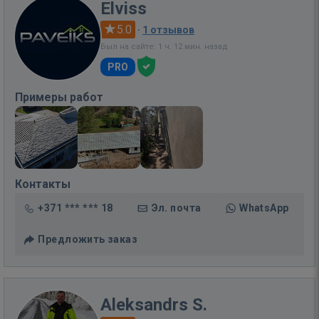
Elviss
5.0
·
1 отзывов
Был на сайте: 1 ч. 12 мин. назад
PRO
Примеры работ
Контакты
+371 *** *** 18
Эл. почта
WhatsApp
Предложить заказ
Aleksandrs S.