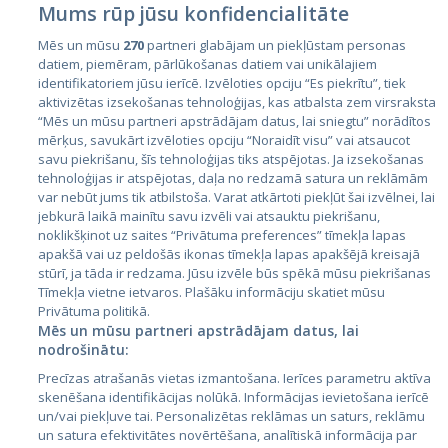
Mums rūp jūsu konfidencialitāte
Mēs un mūsu
270
partneri glabājam un piekļūstam personas
datiem, piemēram, pārlūkošanas datiem vai unikālajiem
identifikatoriem jūsu ierīcē. Izvēloties opciju “Es piekrītu”, tiek
Страны
aktivizētas izsekošanas tehnoloģijas, kas atbalsta zem virsraksta
Эстония
“Mēs un mūsu partneri apstrādājam datus, lai sniegtu” norādītos
mērķus, savukārt izvēloties opciju “Noraidīt visu” vai atsaucot
Латвия
savu piekrišanu, šīs tehnoloģijas tiks atspējotas. Ja izsekošanas
tehnoloģijas ir atspējotas, daļa no redzamā satura un reklāmām
Литва
var nebūt jums tik atbilstoša. Varat atkārtoti piekļūt šai izvēlnei, lai
jebkurā laikā mainītu savu izvēli vai atsauktu piekrišanu,
noklikšķinot uz saites “Privātuma preferences” tīmekļa lapas
apakšā vai uz peldošās ikonas tīmekļa lapas apakšējā kreisajā
stūrī, ja tāda ir redzama. Jūsu izvēle būs spēkā mūsu piekrišanas
Tīmekļa vietne ietvaros. Plašāku informāciju skatiet mūsu
Privātuma politikā.
Mēs un mūsu partneri apstrādājam datus, lai
nodrošinātu:
City24.lv
CVbankas.lt
Precīzas atrašanās vietas izmantošana. Ierīces parametru aktīva
City24.ee
Kainos.lt
skenēšana identifikācijas nolūkā. Informācijas ievietošana ierīcē
un/vai piekļuve tai. Personalizētas reklāmas un saturs, reklāmu
GetaPro.lv
Paslaugos.lt
un satura efektivitātes novērtēšana, analītiskā informācija par
GetaPro.ee
auto24.ee