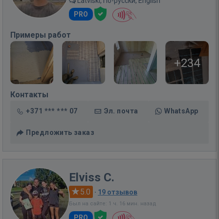
Latviski, По-русски, English
PRO
Примеры работ
+234
Контакты
+371 *** *** 07
Эл. почта
WhatsApp
Предложить заказ
Elviss C.
5.0
·
19 отзывов
Был на сайте: 1 ч. 16 мин. назад
PRO