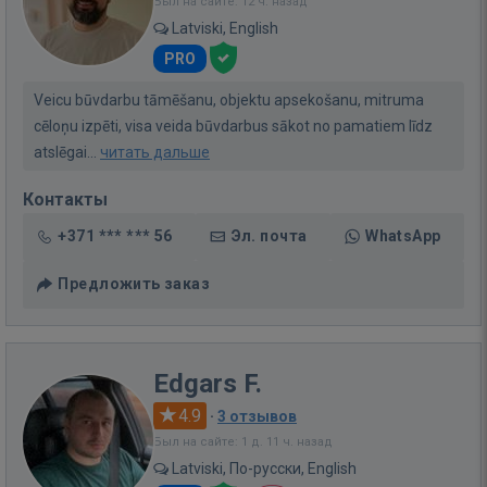
Был на сайте: 12 ч. назад
Latviski, English
PRO
Veicu būvdarbu tāmēšanu, objektu apsekošanu, mitruma
cēloņu izpēti, visa veida būvdarbus sākot no pamatiem līdz
atslēgai...
читать дальше
Контакты
+371 *** *** 56
Эл. почта
WhatsApp
Предложить заказ
Edgars F.
4.9
·
3 отзывов
Был на сайте: 1 д. 11 ч. назад
Latviski, По-русски, English