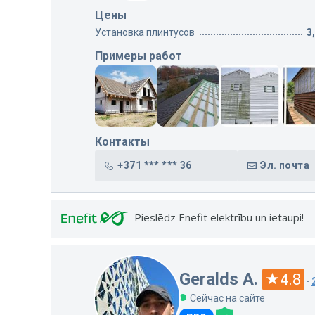
Цены
Установка плинтусов
3
Примеры работ
Контакты
+371 *** *** 36
Эл. почта
Pieslēdz Enefit elektrību un ietaupi!
Geralds A.
4.8
·
Сейчас на сайте