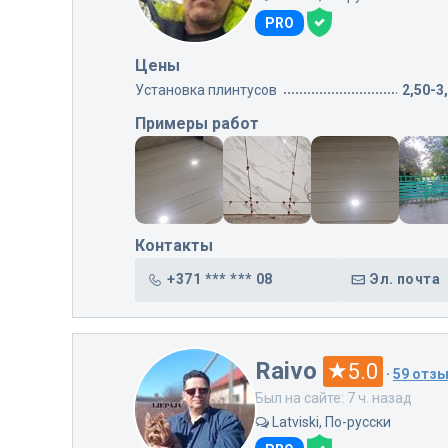
PRO
Цены
Установка плинтусов
2,50-3
Примеры работ
Контакты
+371 *** *** 08
Эл. почта
Raivo
5.0
·
59 отз
Был на сайте: 7 ч. назад
Latviski, По-русски