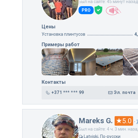
Был на сайте: 45 минут наза
PRO
Цены
Установка плинтусов
4
Примеры работ
Контакты
+371 *** *** 99
Эл. почта
Mareks G.
5.0
·
Был на сайте: 4 ч. 3 мин. наз
Latviski, По-русски