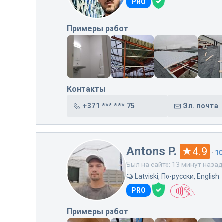
PRO
Примеры работ
Контакты
+371 *** *** 75
Эл. почта
Antons P.
4.9
·
1
Был на сайте: 13 минут наза
Latviski, По-русски, English
PRO
Примеры работ