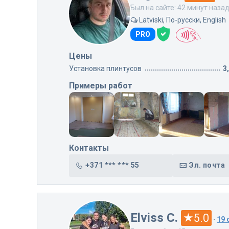
Был на сайте: 42 минут наза
Latviski, По-русски, English
PRO
Цены
Установка плинтусов
3
Примеры работ
Контакты
+371 *** *** 55
Эл. почта
Elviss C.
5.0
·
19