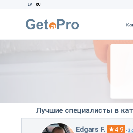
LV
RU
Ка
Лучшие специалисты в кат
Edgars F.
4.9
·
3 