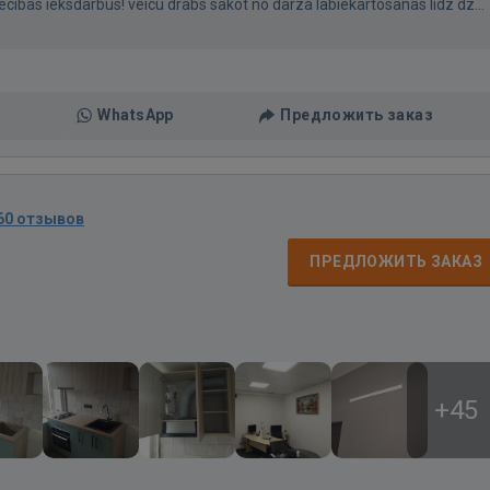
iecibas ieksdarbus! veicu drabs sakot no darza labiekartosanas lidz dz...
WhatsApp
Предложить заказ
60 отзывов
ПРЕДЛОЖИТЬ ЗАКАЗ
+45