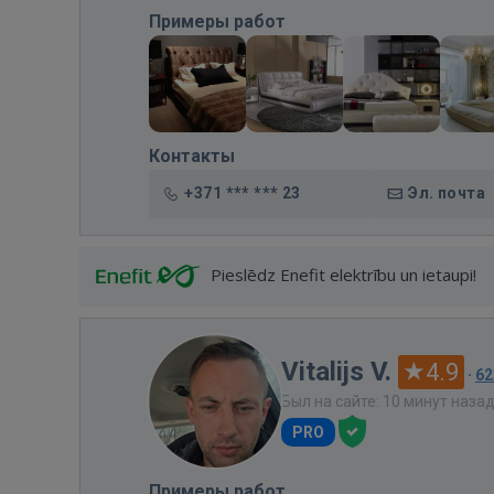
Примеры работ
Контакты
+371 *** *** 23
Эл. почта
Pieslēdz Enefit elektrību un ietaupi!
Vitalijs V.
4.9
·
62
Был на сайте: 10 минут наза
PRO
Примеры работ