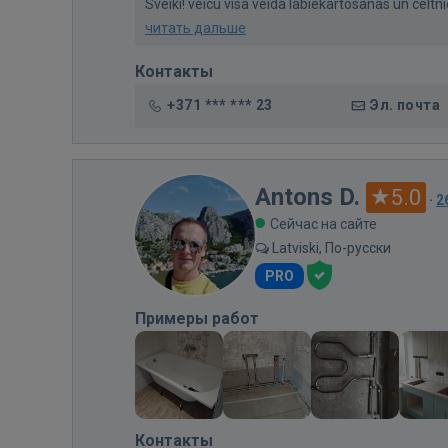
Sveiki! veicu visa veida labiekartosanas un celtn
читать дальше
Контакты
+371 *** *** 23
Эл. почта
Antons D.
5.0
·
2
Сейчас на сайте
Latviski, По-русски
PRO
Примеры работ
Контакты