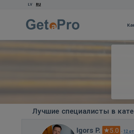
LV
RU
Ка
Лучшие специалисты в кате
Igors P.
5.0
·
12 о