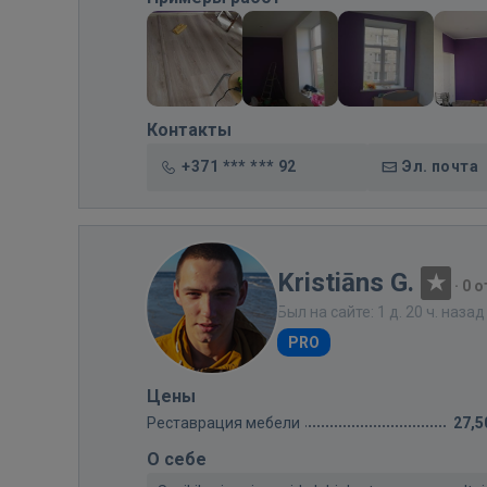
Контакты
+371 *** *** 92
Эл. почта
Kristiāns G.
·
0 
Был на сайте: 1 д. 20 ч. назад
PRO
Цены
Реставрация мебели
27,5
О себе