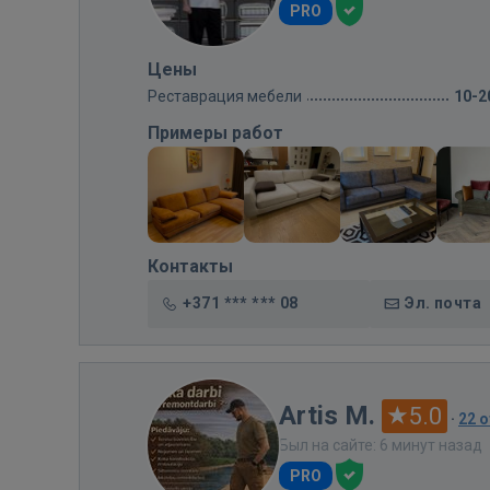
PRO
Цены
Реставрация мебели
10-2
Примеры работ
Контакты
+371 *** *** 08
Эл. почта
Artis M.
5.0
·
22 
Был на сайте: 6 минут назад
PRO