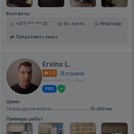
Контакты
+371 *** *** 33
Эл. почта
WhatsApp
Предложить заказ
Ervīns L.
5.0
·
75 отзывов
Был на сайте: 15 ч. назад
PRO
Цены
Сборка другой мебели
15-25€/час
Примеры работ