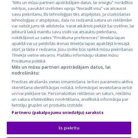
Эстония
“Mēs un mūsu partneri apstrādājam datus, lai sniegtu” norādītos
mērķus, savukārt izvēloties opciju “Noraidīt visu” vai atsaucot
Латвия
savu piekrišanu, šīs tehnoloģijas tiks atspējotas. Ja izsekošanas
tehnoloģijas ir atspējotas, daļa no redzamā satura un reklāmām
Литва
var nebūt jums tik atbilstoša. Varat atkārtoti piekļūt šai izvēlnei, lai
jebkurā laikā mainītu savu izvēli vai atsauktu piekrišanu,
noklikšķinot uz saites “Privātuma preferences” tīmekļa lapas
apakšā vai uz peldošās ikonas tīmekļa lapas apakšējā kreisajā
stūrī, ja tāda ir redzama. Jūsu izvēle būs spēkā mūsu piekrišanas
Tīmekļa vietne ietvaros. Plašāku informāciju skatiet mūsu
Privātuma politikā.
Mēs un mūsu partneri apstrādājam datus, lai
nodrošinātu:
City24.lv
CVbankas.lt
Precīzas atrašanās vietas izmantošana. Ierīces parametru aktīva
City24.ee
Kainos.lt
skenēšana identifikācijas nolūkā. Informācijas ievietošana ierīcē
un/vai piekļuve tai. Personalizētas reklāmas un saturs, reklāmu
GetaPro.lv
Paslaugos.lt
un satura efektivitātes novērtēšana, analītiskā informācija par
GetaPro.ee
auto24.ee
lietotāju grupām un produktu izstrāde.
Skelbiu.lt
KV.ee
Partneru (pakalpojumu sniedzēju) saraksts
Autoplius.lt
Osta.ee
Aruodas.lt
KuldneBörs.ee
Es piekrītu