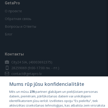
GetaPro
О проекте
Обратная связь
Вопросы и Ответы
Блог
Контакты
City24 SIA, (40003692375)
28259069
(9:00-17:00 пн. - пт.)
contact@getapro.lv
Mums rūp jūsu konfidencialitāte
Mēs un mūsu
270
partneri glabājam un piekļūstam personas
datiem, piemēram, pārlūkošanas datiem vai unikālajiem
identifikatoriem jūsu ierīcē. Izvēloties opciju “Es piekrītu”, tiek
Страны
aktivizētas izsekošanas tehnoloģijas, kas atbalsta zem virsraksta