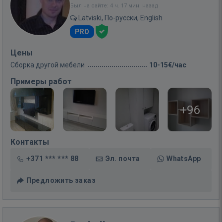
Был на сайте: 4 ч. 17 мин. назад
Latviski, По-русски, English
PRO
Цены
Сборка другой мебели
10-15€/час
Примеры работ
+96
Контакты
+371 *** *** 88
Эл. почта
WhatsApp
Предложить заказ