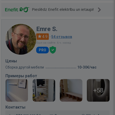
Pieslēdz Enefit elektrību un ietaupi!
Emre S.
4.9
·
54 отзывов
Был на сайте: 6 ч. назад
PRO
Цены
Сборка другой мебели
10-30€/час
Примеры работ
+58
Контакты