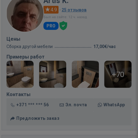
Artis K.
4.9
·
25 отзывов
Был на сайте: 12 ч. назад
PRO
Цены
Сборка другой мебели
17,00€/час
Примеры работ
+70
Контакты
+371 *** *** 56
Эл. почта
WhatsApp
Предложить заказ