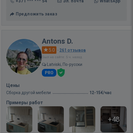
+371 *** *** 54
Эл. почта
WhatsApp
Предложить заказ
Antons D.
5.0
·
261 отзывов
Был на сайте: 5 ч. назад
Latviski, По-русски
PRO
Цены
Сборка другой мебели
12-15€/час
Примеры работ
+48