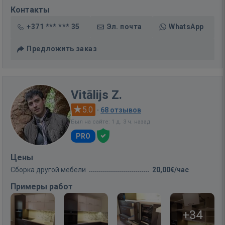
Контакты
+371 *** *** 35
Эл. почта
WhatsApp
Предложить заказ
Vitālijs Z.
5.0
·
68 отзывов
Был на сайте: 1 д. 3 ч. назад
PRO
Цены
Сборка другой мебели
20,00€/час
Примеры работ
+34