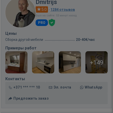
Dmitrijs
5.0
·
1284 отзывов
Был на сайте: 53 минут назад
PRO
Цены
Сборка другой мебели
20-40€/час
Примеры работ
+149
Контакты
+371 *** *** 10
Эл. почта
WhatsApp
Предложить заказ