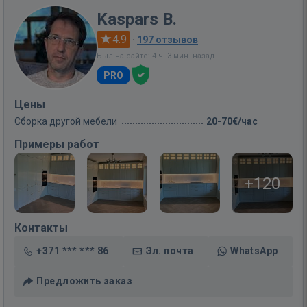
Kaspars B.
4.9
·
197 отзывов
Был на сайте: 4 ч. 3 мин. назад
PRO
Цены
Сборка другой мебели
20-70€/час
Примеры работ
+120
Контакты
+371 *** *** 86
Эл. почта
WhatsApp
Предложить заказ