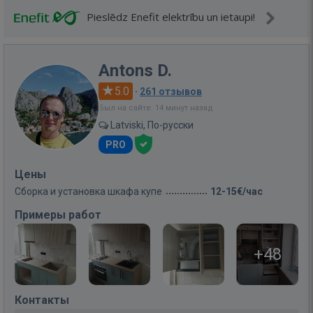
Pieslēdz Enefit elektrību un ietaupi!
Antons D.
5.0
·
261 отзывов
Был на сайте: 14 минут назад
Latviski, По-русски
PRO
Цены
Сборка и установка шкафа купе
12-15€/час
Примеры работ
+48
Контакты