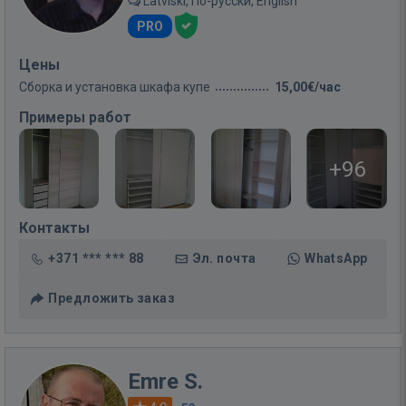
Latviski, По-русски, English
PRO
Цены
Сборка и установка шкафа купе
15,00€/час
Примеры работ
+96
Контакты
+371 *** *** 88
Эл. почта
WhatsApp
Предложить заказ
Emre S.