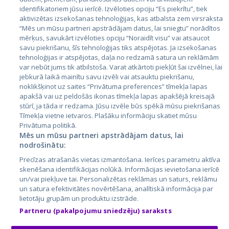
identifikatoriem jūsu ierīcē. Izvēloties opciju “Es piekrītu”, tiek
Страны
aktivizētas izsekošanas tehnoloģijas, kas atbalsta zem virsraksta
Эстония
“Mēs un mūsu partneri apstrādājam datus, lai sniegtu” norādītos
mērķus, savukārt izvēloties opciju “Noraidīt visu” vai atsaucot
Латвия
savu piekrišanu, šīs tehnoloģijas tiks atspējotas. Ja izsekošanas
tehnoloģijas ir atspējotas, daļa no redzamā satura un reklāmām
Литва
var nebūt jums tik atbilstoša. Varat atkārtoti piekļūt šai izvēlnei, lai
jebkurā laikā mainītu savu izvēli vai atsauktu piekrišanu,
noklikšķinot uz saites “Privātuma preferences” tīmekļa lapas
apakšā vai uz peldošās ikonas tīmekļa lapas apakšējā kreisajā
stūrī, ja tāda ir redzama. Jūsu izvēle būs spēkā mūsu piekrišanas
Tīmekļa vietne ietvaros. Plašāku informāciju skatiet mūsu
Privātuma politikā.
Mēs un mūsu partneri apstrādājam datus, lai
nodrošinātu:
City24.lv
CVbankas.lt
Precīzas atrašanās vietas izmantošana. Ierīces parametru aktīva
City24.ee
Kainos.lt
skenēšana identifikācijas nolūkā. Informācijas ievietošana ierīcē
un/vai piekļuve tai. Personalizētas reklāmas un saturs, reklāmu
GetaPro.lv
Paslaugos.lt
un satura efektivitātes novērtēšana, analītiskā informācija par
GetaPro.ee
auto24.ee
lietotāju grupām un produktu izstrāde.
Skelbiu.lt
KV.ee
Partneru (pakalpojumu sniedzēju) saraksts
Autoplius.lt
Osta.ee