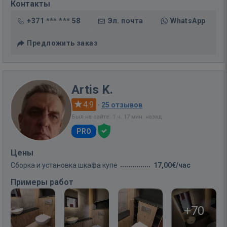
Контакты
+371 *** *** 58
Эл. почта
WhatsApp
Предложить заказ
Artis K.
4.9
·
25 отзывов
Был на сайте: 1 ч. 17 мин. назад
PRO
Цены
Сборка и установка шкафа купе
17,00€/час
Примеры работ
+70