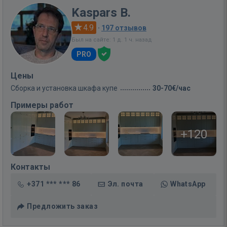
Kaspars B.
4.9
·
197 отзывов
Был на сайте: 1 д. 1 ч. назад
PRO
Цены
Сборка и установка шкафа купе
30-70€/час
Примеры работ
+120
Контакты
+371 *** *** 86
Эл. почта
WhatsApp
Предложить заказ