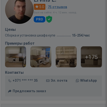
5.0
·
75 отзывов
Был на сайте: 4 ч. 12 мин. назад
PRO
Цены
Сборка и установка шкафа купе
15-25€/час
Примеры работ
+175
Контакты
+371 *** *** 35
Эл. почта
WhatsApp
Предложить заказ