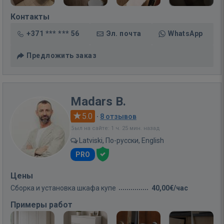
Контакты
+371 *** *** 56
Эл. почта
WhatsApp
Предложить заказ
Madars B.
5.0
·
8 отзывов
Был на сайте: 1 ч. 25 мин. назад
Latviski, По-русски, English
PRO
Цены
Сборка и установка шкафа купе
40,00€/час
Примеры работ