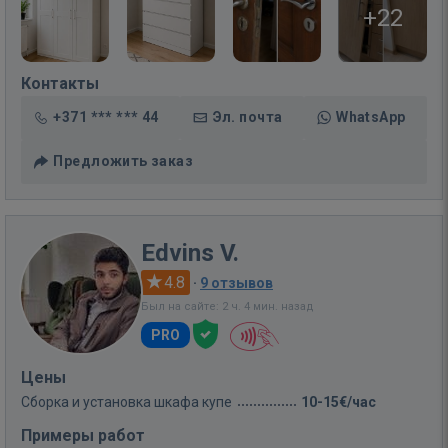
+22
Контакты
+371 *** *** 44
Эл. почта
WhatsApp
Предложить заказ
Edvins V.
4.8
·
9 отзывов
Был на сайте: 2 ч. 4 мин. назад
PRO
Цены
Сборка и установка шкафа купе
10-15€/час
Примеры работ