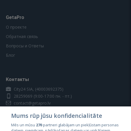
GetaPro
О проекте
Обратная связь
Вопросы и Ответы
Блог
Контакты
City24 SIA, (40003692375)
28259069
(9:00-17:00 пн. - пт.)
contact@getapro.lv
Mums rūp jūsu konfidencialitāte
Mēs un mūsu
270
partneri glabājam un piekļūstam personas
datiem, piemēram, pārlūkošanas datiem vai unikālajiem