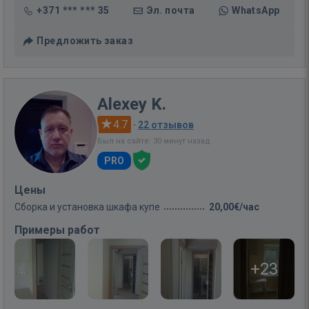
+371 *** *** 35
Эл. почта
WhatsApp
Предложить заказ
Alexey K.
4.7
·
22 отзывов
Был на сайте: 30 минут назад
PRO
Цены
Сборка и установка шкафа купе
20,00€/час
Примеры работ
+23