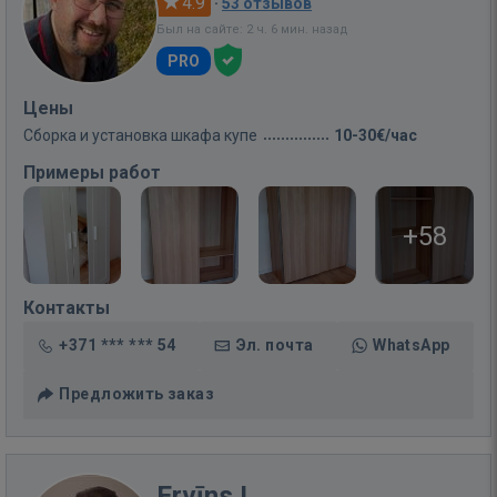
4.9
·
53 отзывов
Был на сайте: 2 ч. 6 мин. назад
PRO
Цены
Сборка и установка шкафа купе
10-30€/час
Примеры работ
+58
Контакты
+371 *** *** 54
Эл. почта
WhatsApp
Предложить заказ
Ervīns L.