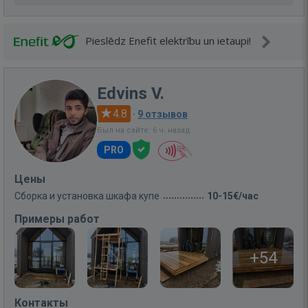
Pieslēdz Enefit elektrību un ietaupi!
Edvins V.
4.8
·
9 отзывов
Был на сайте: 6 ч. назад
PRO
Цены
Сборка и установка шкафа купе
10-15€/час
Примеры работ
+54
Контакты