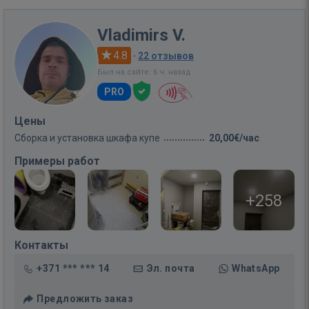
Vladimirs V.
4.8
·
22 отзывов
Был на сайте: 6 ч. назад
PRO
Цены
Сборка и установка шкафа купе
20,00€/час
Примеры работ
+258
Контакты
+371 *** *** 14
Эл. почта
WhatsApp
Предложить заказ