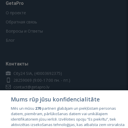
GetaPro
О проекте
Обратная связь
Вопросы и Ответы
Блог
Контакты
City24 SIA, (40003692375)
28259069
(9:00-17:00 пн. - пт.)
contact@getapro.lv
Mums rūp jūsu konfidencialitāte
Mēs un mūsu
270
partneri glabājam un piekļūstam personas
datiem, piemēram, pārlūkošanas datiem vai unikālajiem
identifikatoriem jūsu ierīcē. Izvēloties opciju “Es piekrītu”, tiek
Страны
aktivizētas izsekošanas tehnoloģijas, kas atbalsta zem virsraksta