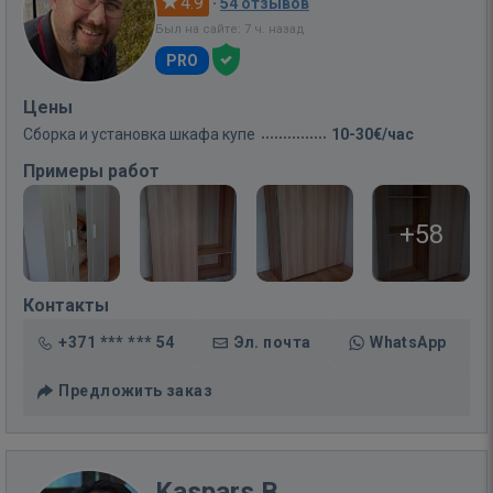
4.9
·
54 отзывов
Был на сайте: 7 ч. назад
PRO
Цены
Сборка и установка шкафа купе
10-30€/час
Примеры работ
+58
Контакты
+371 *** *** 54
Эл. почта
WhatsApp
Предложить заказ
Kaspars B.