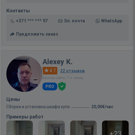
Контакты
+371 *** *** 97
Эл. почта
WhatsApp
Предложить заказ
Alexey K.
4.7
·
22 отзывов
Был на сайте: 7 ч. назад
PRO
Цены
Сборка и установка шкафа купе
20,00€/час
Примеры работ
+23