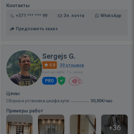
Контакты
+371 *** *** 99
Эл. почта
WhatsApp
Предложить заказ
Sergejs G.
4.8
·
39 отзывов
Был на сайте: 7 ч. назад
PRO
Цены
Сборка и установка шкафа купе
30,00€/час
Примеры работ
+36