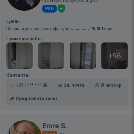
Latviski, По-русски, English
PRO
Цены
Сборка и установка шкафа купе
15,00€/час
Примеры работ
+96
Контакты
+371 *** *** 88
Эл. почта
WhatsApp
Предложить заказ
Emre S.