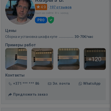
4.9
·
197 отзывов
Был на сайте: 8 ч. назад
PRO
Цены
Сборка и установка шкафа купе
30-70€/час
Примеры работ
+120
Контакты
+371 *** *** 86
Эл. почта
WhatsApp
Предложить заказ