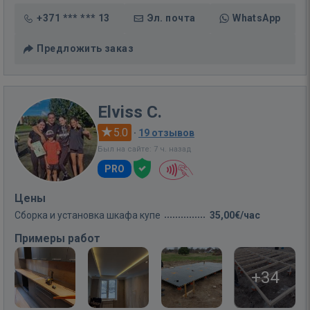
+371 *** *** 13
Эл. почта
WhatsApp
Предложить заказ
Elviss C.
5.0
·
19 отзывов
Был на сайте: 7 ч. назад
PRO
Цены
Сборка и установка шкафа купе
35,00€/час
Примеры работ
+34