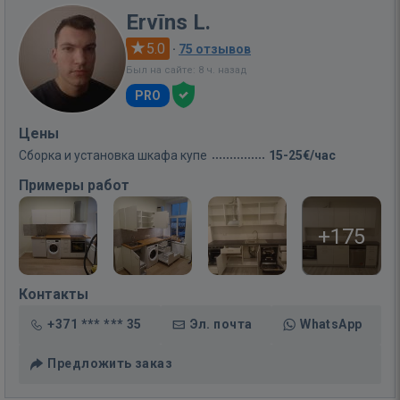
Ervīns L.
5.0
·
75 отзывов
Был на сайте: 8 ч. назад
PRO
Цены
Сборка и установка шкафа купе
15-25€/час
Примеры работ
+175
Контакты
+371 *** *** 35
Эл. почта
WhatsApp
Предложить заказ