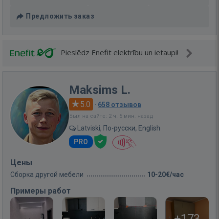
Предложить заказ
Pieslēdz Enefit elektrību un ietaupi!
Maksims L.
5.0
·
658 отзывов
Был на сайте: 2 ч. 5 мин. назад
Latviski, По-русски, English
PRO
Цены
Сборка другой мебели
10-20€/час
Примеры работ
+173