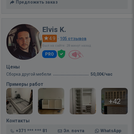
Предложить заказ
Elvis K.
4.9
·
105 отзывов
Был на сайте: 28 минут назад
PRO
Цены
Сборка другой мебели
50,00€/час
Примеры работ
+42
Контакты
+371 *** *** 81
Эл. почта
WhatsApp