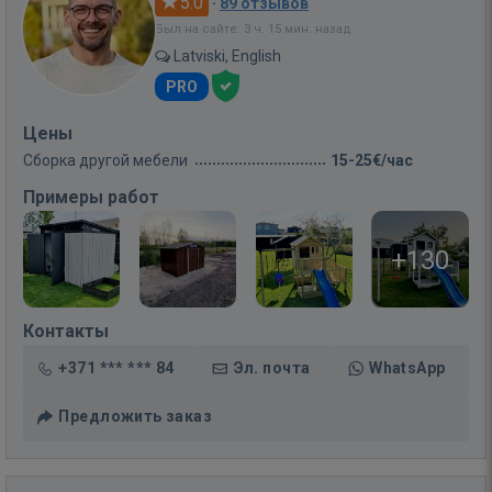
5.0
·
89 отзывов
Был на сайте: 3 ч. 15 мин. назад
Latviski, English
PRO
Цены
Сборка другой мебели
15-25€/час
Примеры работ
+130
Контакты
+371 *** *** 84
Эл. почта
WhatsApp
Предложить заказ