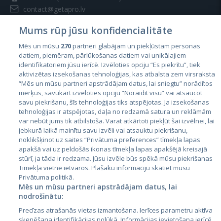
contact@getapro.lv
Mums rūp jūsu konfidencialitāte
Mēs un mūsu
270
partneri glabājam un piekļūstam personas
datiem, piemēram, pārlūkošanas datiem vai unikālajiem
identifikatoriem jūsu ierīcē. Izvēloties opciju “Es piekrītu”, tiek
Страны
aktivizētas izsekošanas tehnoloģijas, kas atbalsta zem virsraksta
Эстония
“Mēs un mūsu partneri apstrādājam datus, lai sniegtu” norādītos
mērķus, savukārt izvēloties opciju “Noraidīt visu” vai atsaucot
Латвия
savu piekrišanu, šīs tehnoloģijas tiks atspējotas. Ja izsekošanas
tehnoloģijas ir atspējotas, daļa no redzamā satura un reklāmām
Литва
var nebūt jums tik atbilstoša. Varat atkārtoti piekļūt šai izvēlnei, lai
jebkurā laikā mainītu savu izvēli vai atsauktu piekrišanu,
noklikšķinot uz saites “Privātuma preferences” tīmekļa lapas
apakšā vai uz peldošās ikonas tīmekļa lapas apakšējā kreisajā
stūrī, ja tāda ir redzama. Jūsu izvēle būs spēkā mūsu piekrišanas
Tīmekļa vietne ietvaros. Plašāku informāciju skatiet mūsu
Privātuma politikā.
Mēs un mūsu partneri apstrādājam datus, lai
nodrošinātu:
City24.lv
CVbankas.lt
Precīzas atrašanās vietas izmantošana. Ierīces parametru aktīva
City24.ee
Kainos.lt
skenēšana identifikācijas nolūkā. Informācijas ievietošana ierīcē