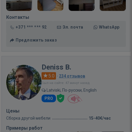
Контакты
+371 *** *** 92
Эл. почта
WhatsApp
Предложить заказ
Deniss B.
5.0
·
234 отзывов
Был на сайте: 47 минут назад
Latviski, По-русски, English
PRO
Цены
Сборка другой мебели
15-40€/час
Примеры работ