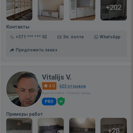
+202
Контакты
+371 *** *** 02
Эл. почта
WhatsApp
Предложить заказ
Vitalijs V.
4.9
·
623 отзывов
Был на сайте: 13 минут назад
PRO
Примеры работ
+28