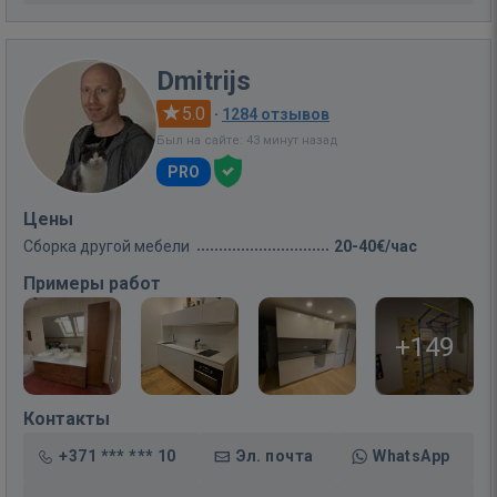
Dmitrijs
5.0
·
1284 отзывов
Был на сайте: 43 минут назад
PRO
Цены
Сборка другой мебели
20-40€/час
Примеры работ
+149
Контакты
+371 *** *** 10
Эл. почта
WhatsApp