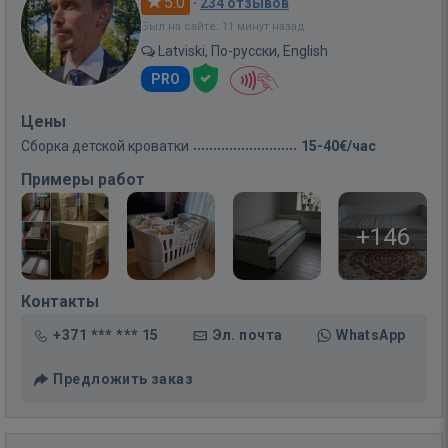
5.0
·
234 отзывов
Был на сайте: 11 минут назад
Latviski, По-русски, English
PRO
Цены
Сборка детской кроватки
15-40€/час
Примеры работ
+146
Контакты
+371 *** *** 15
Эл. почта
WhatsApp
Предложить заказ