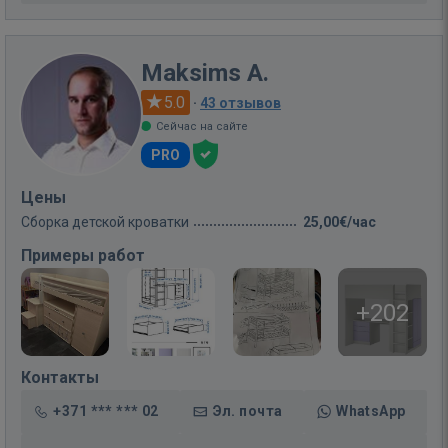
Maksims A.
5.0
·
43 отзывов
Сейчас на сайте
PRO
Цены
Сборка детской кроватки
25,00€/час
Примеры работ
+202
Контакты
+371 *** *** 02
Эл. почта
WhatsApp