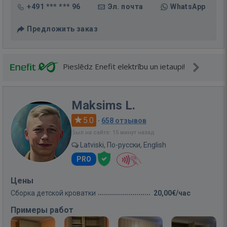
+491 *** *** 96
Эл. почта
WhatsApp
Предложить заказ
Pieslēdz Enefit elektrību un ietaupi!
Maksims L.
5.0
·
658 отзывов
Был на сайте: 15 минут назад
Latviski, По-русски, English
PRO
Цены
Сборка детской кроватки
20,00€/час
Примеры работ