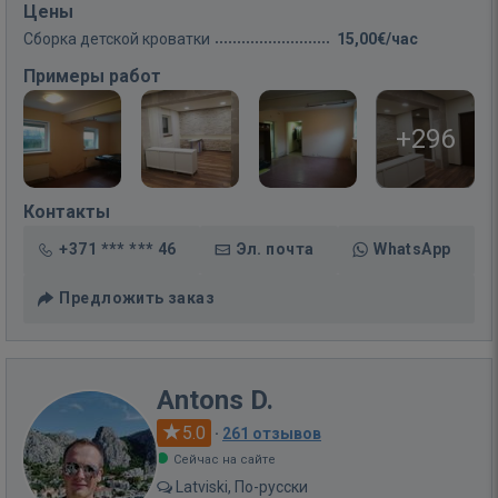
Цены
Сборка детской кроватки
15,00€/час
Примеры работ
+296
Контакты
+371 *** *** 46
Эл. почта
WhatsApp
Предложить заказ
Antons D.
5.0
·
261 отзывов
Сейчас на сайте
Latviski, По-русски