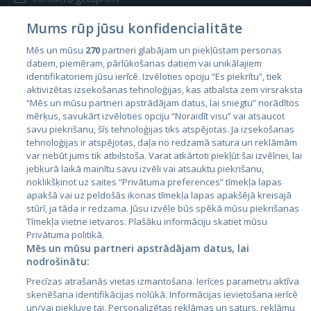
Mums rūp jūsu konfidencialitāte
Mēs un mūsu
270
partneri glabājam un piekļūstam personas
datiem, piemēram, pārlūkošanas datiem vai unikālajiem
identifikatoriem jūsu ierīcē. Izvēloties opciju “Es piekrītu”, tiek
Страны
aktivizētas izsekošanas tehnoloģijas, kas atbalsta zem virsraksta
Эстония
“Mēs un mūsu partneri apstrādājam datus, lai sniegtu” norādītos
mērķus, savukārt izvēloties opciju “Noraidīt visu” vai atsaucot
Латвия
savu piekrišanu, šīs tehnoloģijas tiks atspējotas. Ja izsekošanas
tehnoloģijas ir atspējotas, daļa no redzamā satura un reklāmām
Литва
var nebūt jums tik atbilstoša. Varat atkārtoti piekļūt šai izvēlnei, lai
jebkurā laikā mainītu savu izvēli vai atsauktu piekrišanu,
noklikšķinot uz saites “Privātuma preferences” tīmekļa lapas
apakšā vai uz peldošās ikonas tīmekļa lapas apakšējā kreisajā
stūrī, ja tāda ir redzama. Jūsu izvēle būs spēkā mūsu piekrišanas
Tīmekļa vietne ietvaros. Plašāku informāciju skatiet mūsu
Privātuma politikā.
Mēs un mūsu partneri apstrādājam datus, lai
nodrošinātu:
City24.lv
CVbankas.lt
Precīzas atrašanās vietas izmantošana. Ierīces parametru aktīva
City24.ee
Kainos.lt
skenēšana identifikācijas nolūkā. Informācijas ievietošana ierīcē
un/vai piekļuve tai. Personalizētas reklāmas un saturs, reklāmu
GetaPro.lv
Paslaugos.lt