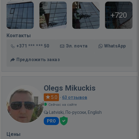
+720
Контакты
+371 *** *** 50
Эл. почта
WhatsApp
Предложить заказ
Olegs Mikuckis
5.0
·
63 отзывов
Сейчас на сайте
Latviski, По-русски, English
PRO
Цены