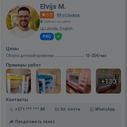
Elvijs M.
5.0
·
89 отзывов
Сейчас на сайте
Latviski, English
PRO
Цены
Сборка детской кроватки
15-25€/час
Примеры работ
+130
Контакты
+371 *** *** 84
Эл. почта
WhatsApp
Предложить заказ