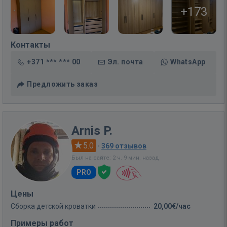
+173
Контакты
+371 *** *** 00
Эл. почта
WhatsApp
Предложить заказ
Arnis P.
5.0
·
369 отзывов
Был на сайте: 2 ч. 9 мин. назад
PRO
Цены
Сборка детской кроватки
20,00€/час
Примеры работ