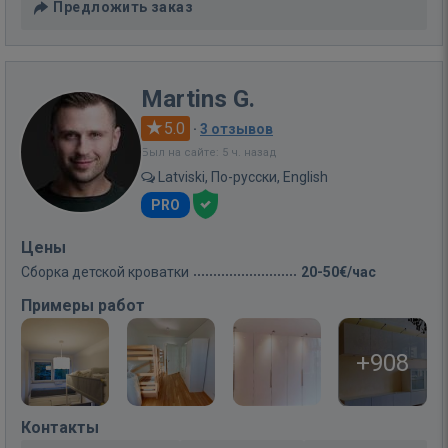
Предложить заказ
Martins G.
5.0
·
3 отзывов
Был на сайте: 5 ч. назад
Latviski, По-русски, English
PRO
Цены
Сборка детской кроватки
20-50€/час
Примеры работ
+908
Контакты