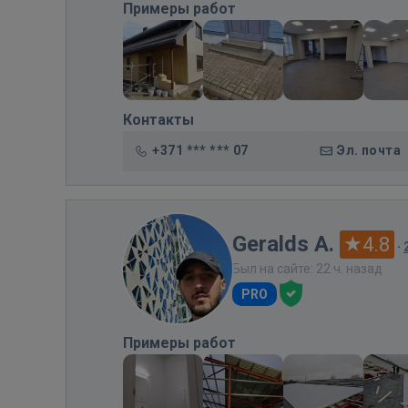
Примеры работ
Контакты
+371 *** *** 07
Эл. почта
Geralds A.
4.8
·
Был на сайте: 22 ч. назад
PRO
Примеры работ