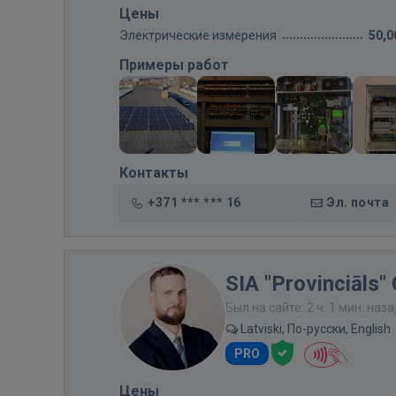
Цены
Электрические измерения
50,0
Примеры работ
Контакты
+371 *** *** 16
Эл. почта
SIA "Provinciāls"
Был на сайте: 2 ч. 1 мин. наз
Latviski, По-русски, English
PRO
Цены