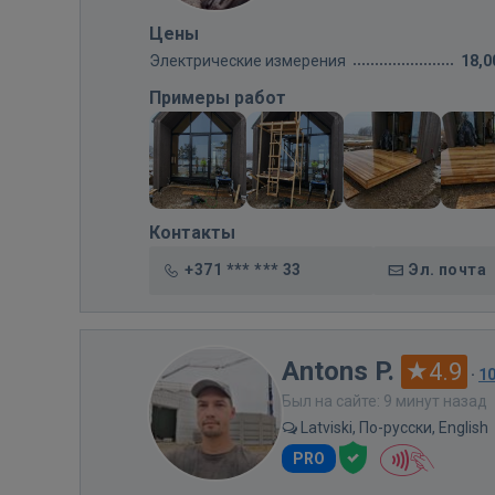
Цены
Электрические измерения
18,0
Примеры работ
Контакты
+371 *** *** 33
Эл. почта
Antons P.
4.9
·
1
Был на сайте: 9 минут назад
Latviski, По-русски, English
PRO