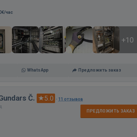
0€/час
+10
WhatsApp
Предложить заказ
 Gundars Č.
5.0
·
11 отзывов
ад
ПРЕДЛОЖИТЬ ЗАКАЗ