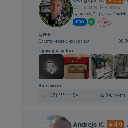
·
Был на сайте: 14 ч. назад
Latviski, По-русски, English
PRO
Цены
Электрические измерения
30-7
Примеры работ
Контакты
+371 *** *** 54
Эл. почта
Andrejs K.
4.9
·