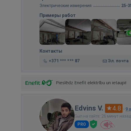
Электрические измерения
25-3
Примеры работ
Контакты
+371 *** *** 87
Эл. почта
Pieslēdz Enefit elektrību un ietaupi!
Edvins V.
4.8
·
9 
Был на сайте: 26 минут наза
PRO