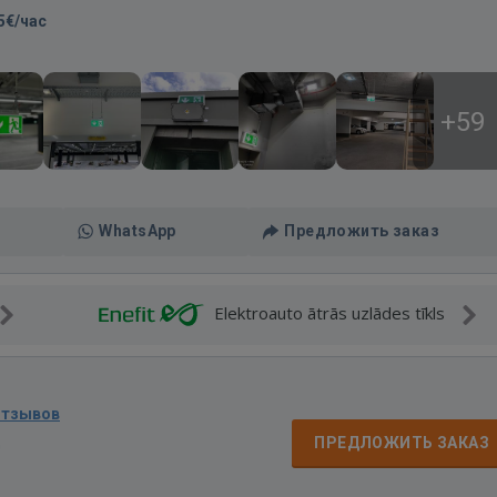
5€/час
+59
WhatsApp
Предложить заказ
Elektroauto ātrās uzlādes tīkls
отзывов
д
ПРЕДЛОЖИТЬ ЗАКАЗ