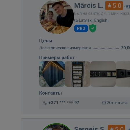
Mārcis L.
5.0
·
9
Был на сайте: 2 ч. 1 мин. наз
Latviski, English
PRO
Цены
Электрические измерения
20,0
Примеры работ
Контакты
+371 *** *** 97
Эл. почта
Sergejs S.
5.0