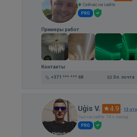
Сейчас на сайте
PRO
Примеры работ
Контакты
+371 *** *** 68
Эл. почта
Uģis V.
4.9
·
13 от
Был на сайте: 14 ч. назад
PRO