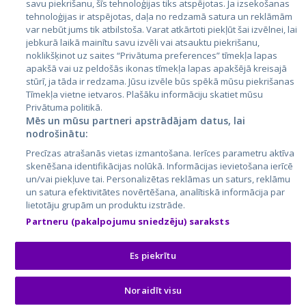
savu piekrišanu, šīs tehnoloģijas tiks atspējotas. Ja izsekošanas
tehnoloģijas ir atspējotas, daļa no redzamā satura un reklāmām
Литва
var nebūt jums tik atbilstoša. Varat atkārtoti piekļūt šai izvēlnei, lai
jebkurā laikā mainītu savu izvēli vai atsauktu piekrišanu,
noklikšķinot uz saites “Privātuma preferences” tīmekļa lapas
apakšā vai uz peldošās ikonas tīmekļa lapas apakšējā kreisajā
stūrī, ja tāda ir redzama. Jūsu izvēle būs spēkā mūsu piekrišanas
Tīmekļa vietne ietvaros. Plašāku informāciju skatiet mūsu
Privātuma politikā.
Mēs un mūsu partneri apstrādājam datus, lai
nodrošinātu:
City24.lv
CVbankas.lt
Precīzas atrašanās vietas izmantošana. Ierīces parametru aktīva
City24.ee
Kainos.lt
skenēšana identifikācijas nolūkā. Informācijas ievietošana ierīcē
un/vai piekļuve tai. Personalizētas reklāmas un saturs, reklāmu
GetaPro.lv
Paslaugos.lt
un satura efektivitātes novērtēšana, analītiskā informācija par
GetaPro.ee
auto24.ee
lietotāju grupām un produktu izstrāde.
Skelbiu.lt
KV.ee
Partneru (pakalpojumu sniedzēju) saraksts
Autoplius.lt
Osta.ee
Aruodas.lt
KuldneBörs.ee
Es piekrītu
Noraidīt visu