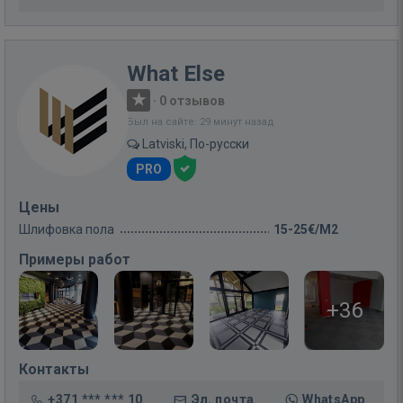
What Else
·
0 отзывов
Был на сайте: 29 минут назад
Latviski, По-русски
PRO
Цены
Шлифовка пола
15-25€/M2
Примеры работ
+36
Контакты
+371 *** *** 10
Эл. почта
WhatsApp