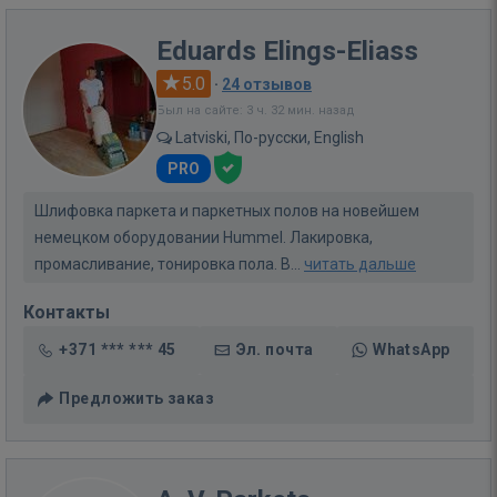
Eduards Elings-Eliass
5.0
·
24 отзывов
Был на сайте: 3 ч. 32 мин. назад
Latviski, По-русски, English
PRO
Шлифовка паркета и паркетных полов на новейшем
немецком оборудовании Hummel. Лакировка,
промасливание, тонировка пола. В...
читать дальше
Контакты
+371 *** *** 45
Эл. почта
WhatsApp
Предложить заказ