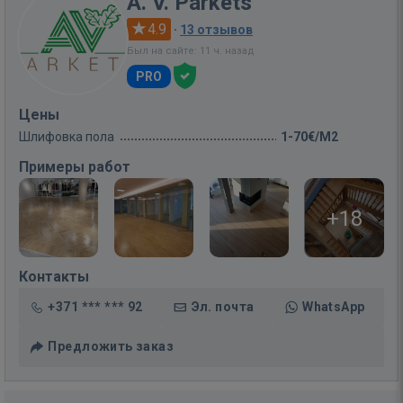
A. V. Parkets
4.9
·
13 отзывов
Был на сайте: 11 ч. назад
PRO
Цены
Шлифовка пола
1-70€/M2
Примеры работ
+18
Контакты
+371 *** *** 92
Эл. почта
WhatsApp
Предложить заказ