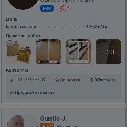
Latviski, По-русски, English
PRO
Цены
Шлифовка пола
10-25€/M2
Примеры работ
+20
Контакты
+371 *** *** 65
Эл. почта
WhatsApp
Предложить заказ
Guntis J.
5.0