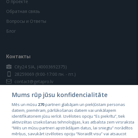
О проекте
Обратная связь
Вопросы и Ответы
Блог
Контакты
City24 SIA, (40003692375)
28259069
(9:00-17:00 пн. - пт.)
contact@getapro.lv
Mums rūp jūsu konfidencialitāte
Mēs un mūsu
270
partneri glabājam un piekļūstam personas
datiem, piemēram, pārlūkošanas datiem vai unikālajiem
identifikatoriem jūsu ierīcē. Izvēloties opciju “Es piekrītu”, tiek
Страны
aktivizētas izsekošanas tehnoloģijas, kas atbalsta zem virsraksta
Эстония
“Mēs un mūsu partneri apstrādājam datus, lai sniegtu” norādītos
mērķus, savukārt izvēloties opciju “Noraidīt visu” vai atsaucot
Латвия