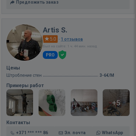
Предложить заказ
Artis S.
5.0
·
1 отзывов
Был на сайте: 1 ч. 44 мин. назад
PRO
Цены
Штробление стен
3-6€/M
Примеры работ
+5
Контакты
+371 *** *** 86
Эл. почта
WhatsApp