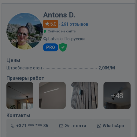
Antons D.
5.0
·
261 отзывов
Сейчас на сайте
Latviski, По-русски
PRO
Цены
Штробление стен
2,00€/M
Примеры работ
+48
Контакты
+371 *** *** 35
Эл. почта
WhatsApp