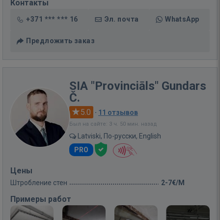
Контакты
+371 *** *** 16
Эл. почта
WhatsApp
Предложить заказ
SIA "Provinciāls" Gundars
Č.
5.0
·
11 отзывов
Был на сайте: 3 ч. 50 мин. назад
Latviski, По-русски, English
PRO
Цены
Штробление стен
2-7€/M
Примеры работ