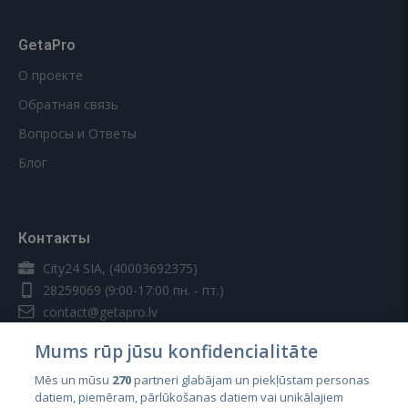
GetaPro
О проекте
Обратная связь
Вопросы и Ответы
Блог
Контакты
City24 SIA, (40003692375)
28259069
(9:00-17:00 пн. - пт.)
contact@getapro.lv
Mums rūp jūsu konfidencialitāte
Mēs un mūsu
270
partneri glabājam un piekļūstam personas
datiem, piemēram, pārlūkošanas datiem vai unikālajiem