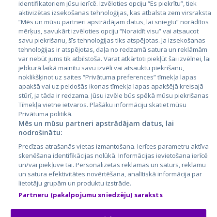
identifikatoriem jūsu ierīcē. Izvēloties opciju “Es piekrītu”, tiek
Страны
aktivizētas izsekošanas tehnoloģijas, kas atbalsta zem virsraksta
Эстония
“Mēs un mūsu partneri apstrādājam datus, lai sniegtu” norādītos
mērķus, savukārt izvēloties opciju “Noraidīt visu” vai atsaucot
Латвия
savu piekrišanu, šīs tehnoloģijas tiks atspējotas. Ja izsekošanas
tehnoloģijas ir atspējotas, daļa no redzamā satura un reklāmām
Литва
var nebūt jums tik atbilstoša. Varat atkārtoti piekļūt šai izvēlnei, lai
jebkurā laikā mainītu savu izvēli vai atsauktu piekrišanu,
noklikšķinot uz saites “Privātuma preferences” tīmekļa lapas
apakšā vai uz peldošās ikonas tīmekļa lapas apakšējā kreisajā
stūrī, ja tāda ir redzama. Jūsu izvēle būs spēkā mūsu piekrišanas
Tīmekļa vietne ietvaros. Plašāku informāciju skatiet mūsu
Privātuma politikā.
Mēs un mūsu partneri apstrādājam datus, lai
nodrošinātu:
City24.lv
CVbankas.lt
Precīzas atrašanās vietas izmantošana. Ierīces parametru aktīva
City24.ee
Kainos.lt
skenēšana identifikācijas nolūkā. Informācijas ievietošana ierīcē
un/vai piekļuve tai. Personalizētas reklāmas un saturs, reklāmu
GetaPro.lv
Paslaugos.lt
un satura efektivitātes novērtēšana, analītiskā informācija par
GetaPro.ee
auto24.ee
lietotāju grupām un produktu izstrāde.
Skelbiu.lt
KV.ee
Partneru (pakalpojumu sniedzēju) saraksts
Autoplius.lt
Osta.ee
Aruodas.lt
KuldneBörs.ee