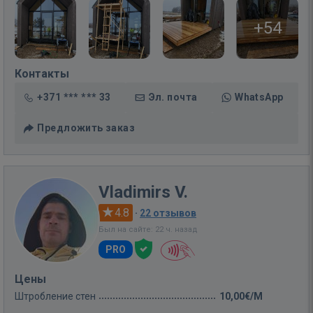
+54
Контакты
+371 *** *** 33
Эл. почта
WhatsApp
Предложить заказ
Vladimirs V.
4.8
·
22 отзывов
Был на сайте: 22 ч. назад
PRO
Цены
Штробление стен
10,00€/M