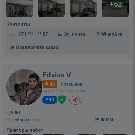
+62
Контакты
+371 *** *** 87
Эл. почта
WhatsApp
Предложить заказ
Edvins V.
4.8
·
9 отзывов
Был на сайте: 18 ч. назад
PRO
Цены
Штробление стен
25,00€/M
Примеры работ