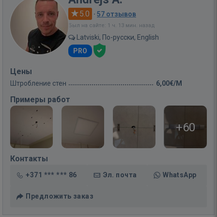
5.0
·
57 отзывов
Был на сайте: 1 ч. 13 мин. назад
Latviski, По-русски, English
PRO
Цены
Штробление стен
6,00€/M
Примеры работ
+60
Контакты
+371 *** *** 86
Эл. почта
WhatsApp
Предложить заказ