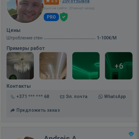
4.9
·
209 отзывов
Был на сайте: 23 минут назад
PRO
Цены
Штробление стен
1-100€/M
Примеры работ
+6
Контакты
+371 *** *** 68
Эл. почта
WhatsApp
Предложить заказ
Andrejs A.