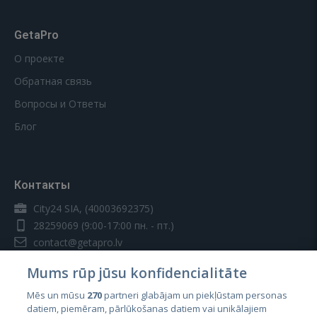
GetaPro
О проекте
Обратная связь
Вопросы и Ответы
Блог
Контакты
City24 SIA, (40003692375)
28259069
(9:00-17:00 пн. - пт.)
contact@getapro.lv
Mums rūp jūsu konfidencialitāte
Mēs un mūsu
270
partneri glabājam un piekļūstam personas
datiem, piemēram, pārlūkošanas datiem vai unikālajiem