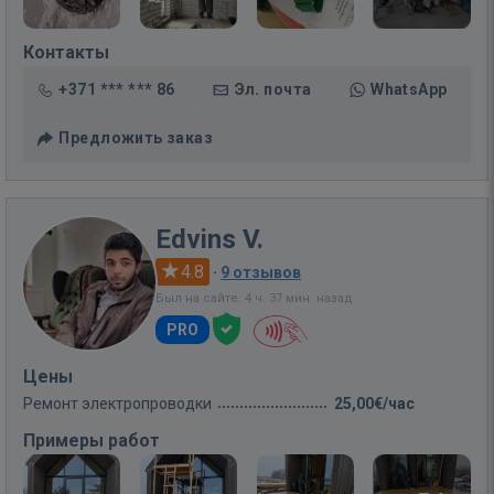
Контакты
+371 *** *** 86
Эл. почта
WhatsApp
Предложить заказ
Edvins V.
4.8
·
9 отзывов
Был на сайте: 4 ч. 37 мин. назад
PRO
Цены
Ремонт электропроводки
25,00€/час
Примеры работ