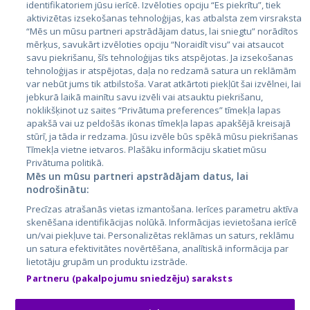
identifikatoriem jūsu ierīcē. Izvēloties opciju “Es piekrītu”, tiek
Страны
aktivizētas izsekošanas tehnoloģijas, kas atbalsta zem virsraksta
Эстония
“Mēs un mūsu partneri apstrādājam datus, lai sniegtu” norādītos
mērķus, savukārt izvēloties opciju “Noraidīt visu” vai atsaucot
Латвия
savu piekrišanu, šīs tehnoloģijas tiks atspējotas. Ja izsekošanas
tehnoloģijas ir atspējotas, daļa no redzamā satura un reklāmām
Литва
var nebūt jums tik atbilstoša. Varat atkārtoti piekļūt šai izvēlnei, lai
jebkurā laikā mainītu savu izvēli vai atsauktu piekrišanu,
noklikšķinot uz saites “Privātuma preferences” tīmekļa lapas
apakšā vai uz peldošās ikonas tīmekļa lapas apakšējā kreisajā
stūrī, ja tāda ir redzama. Jūsu izvēle būs spēkā mūsu piekrišanas
Tīmekļa vietne ietvaros. Plašāku informāciju skatiet mūsu
Privātuma politikā.
Mēs un mūsu partneri apstrādājam datus, lai
nodrošinātu:
City24.lv
CVbankas.lt
Precīzas atrašanās vietas izmantošana. Ierīces parametru aktīva
City24.ee
Kainos.lt
skenēšana identifikācijas nolūkā. Informācijas ievietošana ierīcē
un/vai piekļuve tai. Personalizētas reklāmas un saturs, reklāmu
GetaPro.lv
Paslaugos.lt
un satura efektivitātes novērtēšana, analītiskā informācija par
GetaPro.ee
auto24.ee
lietotāju grupām un produktu izstrāde.
Skelbiu.lt
KV.ee
Partneru (pakalpojumu sniedzēju) saraksts
Autoplius.lt
Osta.ee
Aruodas.lt
KuldneBörs.ee