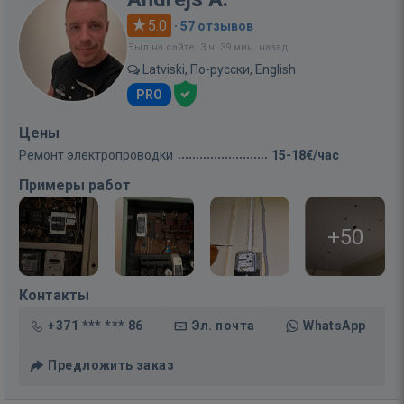
5.0
·
57 отзывов
Был на сайте: 3 ч. 39 мин. назад
Latviski, По-русски, English
PRO
Цены
Ремонт электропроводки
15-18€/час
Примеры работ
+50
Контакты
+371 *** *** 86
Эл. почта
WhatsApp
Предложить заказ