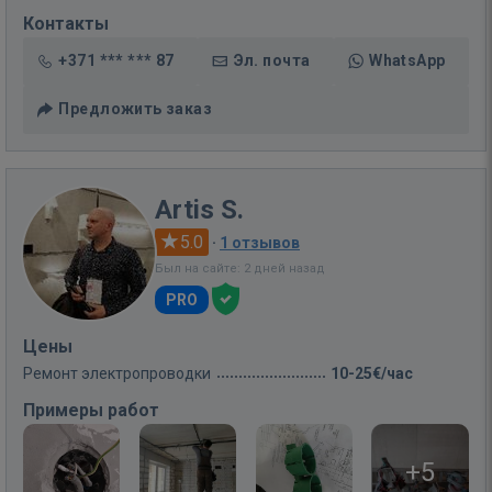
Контакты
+371 *** *** 87
Эл. почта
WhatsApp
Предложить заказ
Artis S.
5.0
·
1 отзывов
Был на сайте: 2 дней назад
PRO
Цены
Ремонт электропроводки
10-25€/час
Примеры работ
+5