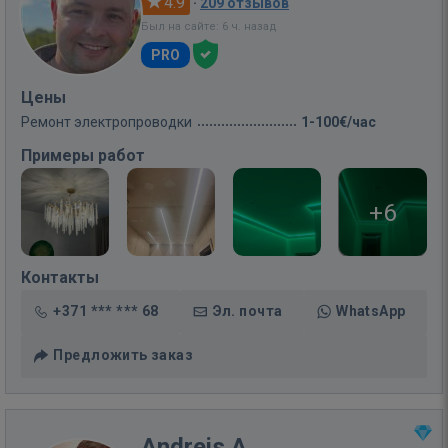
4.9
·
209 отзывов
Был на сайте: 6 ч. назад
PRO
Цены
Ремонт электропроводки
1-100€/час
Примеры работ
+6
Контакты
+371 *** *** 68
Эл. почта
WhatsApp
Предложить заказ
Andrejs A.