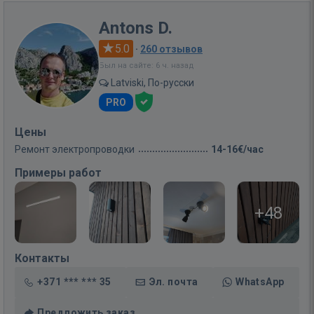
Antons D.
5.0
·
260 отзывов
Был на сайте: 6 ч. назад
Latviski, По-русски
PRO
Цены
Ремонт электропроводки
14-16€/час
Примеры работ
+48
Контакты
+371 *** *** 35
Эл. почта
WhatsApp
Предложить заказ