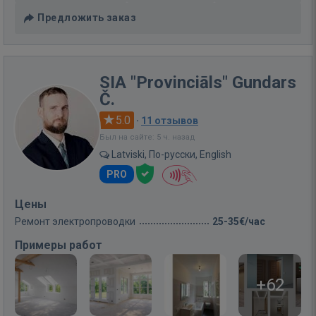
Предложить заказ
SIA "Provinciāls" Gundars
Č.
5.0
·
11 отзывов
Был на сайте: 5 ч. назад
Latviski, По-русски, English
PRO
Цены
Ремонт электропроводки
25-35€/час
Примеры работ
+62