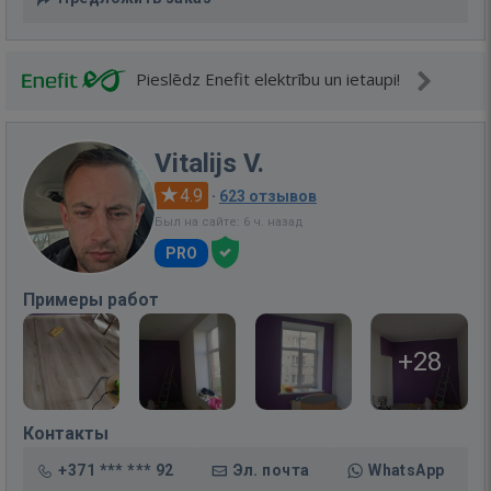
Pieslēdz Enefit elektrību un ietaupi!
Vitalijs V.
4.9
·
623 отзывов
Был на сайте: 6 ч. назад
PRO
Примеры работ
+28
Контакты
+371 *** *** 92
Эл. почта
WhatsApp