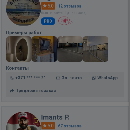
5.0
·
12 отзывов
Был на сайте: 2 дней назад
PRO
Примеры работ
Контакты
+371 *** *** 21
Эл. почта
WhatsApp
Предложить заказ
Imants P.
5.0
·
67 отзывов