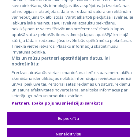
Латвия
savu piekrišanu, šīs tehnoloģijas tiks atspējotas. Ja izsekošanas
tehnoloģijas ir atspējotas, daļa no redzamā satura un reklāmām
Литва
var nebūt jums tik atbilstoša. Varat atkārtoti piekļūt šai izvēlnei, lai
jebkurā laikā mainītu savu izvēli vai atsauktu piekrišanu,
noklikšķinot uz saites “Privātuma preferences” tīmekļa lapas
apakšā vai uz peldošās ikonas tīmekļa lapas apakšējā kreisajā
stūrī, ja tāda ir redzama. Jūsu izvēle būs spēkā mūsu piekrišanas
Tīmekļa vietne ietvaros. Plašāku informāciju skatiet mūsu
Privātuma politikā.
Mēs un mūsu partneri apstrādājam datus, lai
nodrošinātu:
City24.lv
CVbankas.lt
Precīzas atrašanās vietas izmantošana. Ierīces parametru aktīva
City24.ee
Kainos.lt
skenēšana identifikācijas nolūkā. Informācijas ievietošana ierīcē
un/vai piekļuve tai. Personalizētas reklāmas un saturs, reklāmu
GetaPro.lv
Paslaugos.lt
un satura efektivitātes novērtēšana, analītiskā informācija par
GetaPro.ee
auto24.ee
lietotāju grupām un produktu izstrāde.
Skelbiu.lt
KV.ee
Partneru (pakalpojumu sniedzēju) saraksts
Autoplius.lt
Osta.ee
Aruodas.lt
KuldneBörs.ee
Es piekrītu
Noraidīt visu