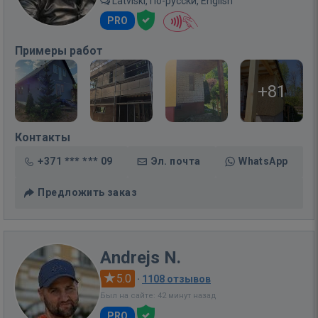
Latviski, По-русски, English
PRO
Примеры работ
+81
Контакты
+371 *** *** 09
Эл. почта
WhatsApp
Предложить заказ
Andrejs N.
5.0
·
1108 отзывов
Был на сайте: 42 минут назад
PRO