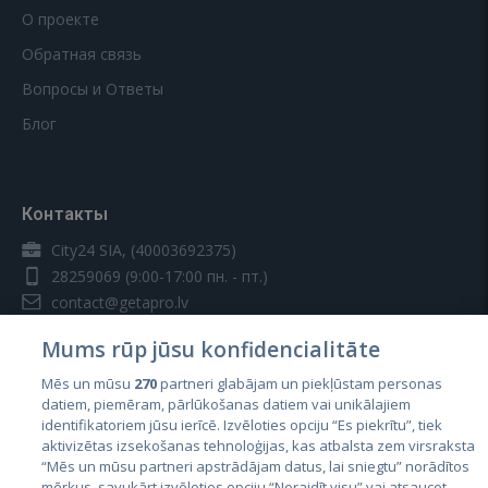
О проекте
Обратная связь
Вопросы и Ответы
Блог
Контакты
City24 SIA, (40003692375)
28259069
(9:00-17:00 пн. - пт.)
contact@getapro.lv
Mums rūp jūsu konfidencialitāte
Mēs un mūsu
270
partneri glabājam un piekļūstam personas
datiem, piemēram, pārlūkošanas datiem vai unikālajiem
identifikatoriem jūsu ierīcē. Izvēloties opciju “Es piekrītu”, tiek
Страны
aktivizētas izsekošanas tehnoloģijas, kas atbalsta zem virsraksta
Эстония
“Mēs un mūsu partneri apstrādājam datus, lai sniegtu” norādītos
mērķus, savukārt izvēloties opciju “Noraidīt visu” vai atsaucot