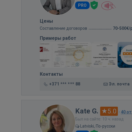
PRO
Цены
Составление договоров
70-500€/
Примеры работ
Контакты
+371 *** *** 88
Эл. почта
Kate G.
5.0
·
40 о
Был на сайте: 10 ч. назад
Latviski, По-русски