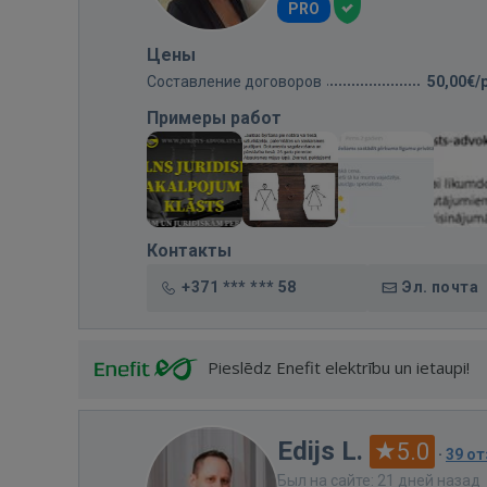
PRO
Цены
Составление договоров
50,00€/
Примеры работ
Контакты
+371 *** *** 58
Эл. почта
Pieslēdz Enefit elektrību un ietaupi!
Edijs L.
5.0
·
39 о
Был на сайте: 21 дней назад