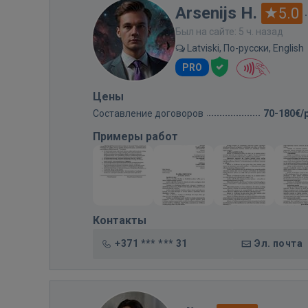
Arsenijs H.
5.0
Был на сайте: 5 ч. назад
Latviski, По-русски, English
PRO
Цены
Составление договоров
70-180€/
Примеры работ
Контакты
+371 *** *** 31
Эл. почта