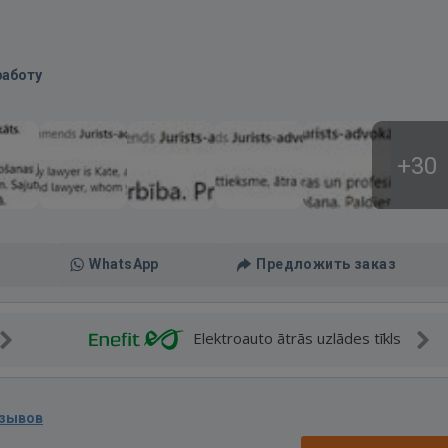
работу
+30
WhatsApp
Предложить заказ
Elektroauto ātrās uzlādes tīkls
тзывов