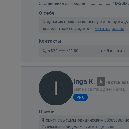
Составление договоров
10-50€/
О себе
Предлагаю профессиональную и точную адм
позволяя вам сосредоточ...
читать дальше
Контакты
+371 *** *** 50
Эл. почта
Inga K.
·
0 отзывов
Был на сайте: 2 дней назад
PRO
О себе
Я юрист с высшим юридическим образованием
Оказываю юридичес...
читать дальше