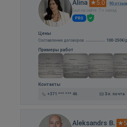
Alina
5.0
·
90 отзы
Был на сайте: 7 ч. назад
PRO
Цены
Составление договоров
100-250€/
Примеры работ
Контакты
+371 *** *** 46
Эл. почта
Aleksandrs B.
5